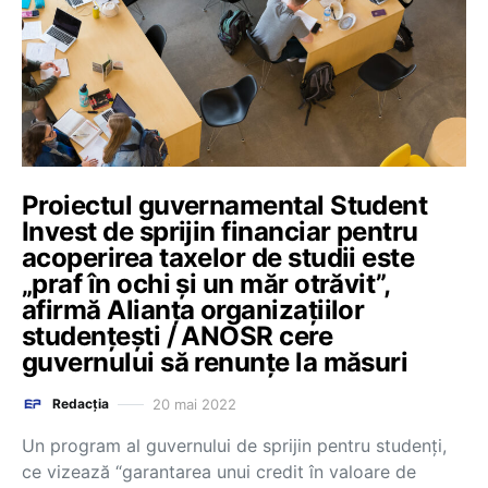
Proiectul guvernamental Student
Invest de sprijin financiar pentru
acoperirea taxelor de studii este
„praf în ochi și un măr otrăvit”,
afirmă Alianța organizațiilor
studențești / ANOSR cere
guvernului să renunțe la măsuri
20 mai 2022
Redacția
Un program al guvernului de sprijin pentru studenți,
ce vizează “garantarea unui credit în valoare de