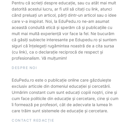
Pentru că scrieți despre educație, sau cu atât mai mult
datorită acestui lucru, ar fi util să citați cu link, atunci
când preluați un articol, părți dintr-un articol sau o idee
care v-a inspirat. Noi, la EduPedu.ro ne-am asumat
această conduită etică și sperăm că și publicațiile cu
mult mai multă experiență vor face la fel. Ne bucurăm
că găsiți subiecte interesante pe Edupedu.ro și suntem
siguri că înțelegeți rugămintea noastră de a cita sursa
(cu link), ca o declarație reciprocă de respect și
profesionalism. Vă mulțumim!
DESPRE NOI
EduPedu.ro este o publicație online care găzduiește
exclusiv articole din domeniul educației și cercetării.
Urmărim constant cum sunt educați copiii noștri, cine și
cum face politicile din educație și cercetare, cine și cum
îi formează pe profesori, cât de adecvate la lumea în
care trăim sunt sistemele de educație și cercetare.
CONTACT REDACȚIE