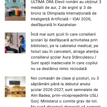
ULTIMĂ ORĂ Elevii români au obținut 3
medalii de aur, 2 de argint și 3 de
bronz la Olimpiada Internațională de
Inteligență Artificială – IOAI 2026,
desfășurată în Kazahstan
Încă mai sunt școli în care consilierii
școlari își desfășoară activitatea prin
biblioteci, pe la cabinetul medical, pe
holuri sau în cancelarii, atrage atenția
consilierul școlar Aura Stănculescu /
Sunt spații inadecvate în care copilul
nu va destăinui nimic niciodată
Noi comasări de clase și posturi, cu 3
săptămâni până la debutul anului
școlar 2026-2027, sunt semnalate de
Alin Badea, prim-vicepreședinte USLI
Gorj: Ministerul o comite grav de tot.
Ne sună directorii disperați că oamenii