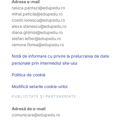
Adrese e-mail
raluca.pantazi@edupedu.ro
mihai.peticila@edupedu.ro
costin.ionescu@edupedu.ro
alexa.stanescu@edupedu.ro
diana.ghimisi@edupedu.ro
stefan.lefter@edupedu.ro
ramona.florea@edupedu.ro
Notă de informare cu privire la prelucrarea de date
personale prin intermediul site-ului
Politica de cookie
Modifică setarile cookie-urilor
PUBLICITATE ȘI PARTENERIATE
Adresă de e-mail
comunicare@edupedu.ro