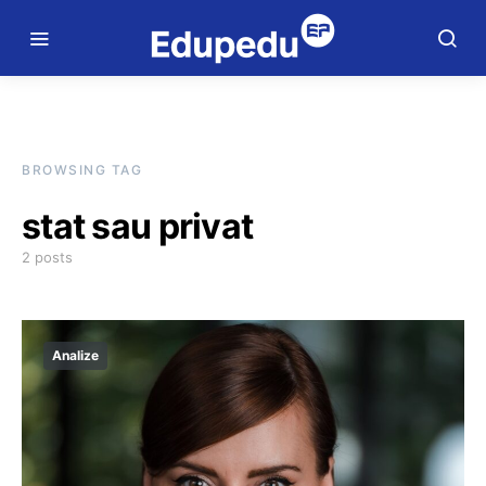
BROWSING TAG
stat sau privat
2 posts
Analize