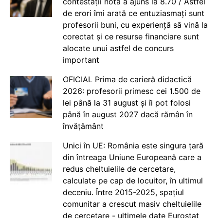
contestații nota a ajuns la 8.70 / Astfel
de erori îmi arată ce entuziasmați sunt
profesorii buni, cu experiență să vină la
corectat și ce resurse financiare sunt
alocate unui astfel de concurs
important
OFICIAL Prima de carieră didactică
2026: profesorii primesc cei 1.500 de
lei până la 31 august și îi pot folosi
până în august 2027 dacă rămân în
învățământ
Unici în UE: România este singura țară
din întreaga Uniune Europeană care a
redus cheltuielile de cercetare,
calculate pe cap de locuitor, în ultimul
deceniu. Între 2015-2025, spațiul
comunitar a crescut masiv cheltuielile
de cercetare - ultimele date Eurostat