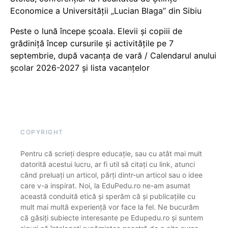
Economice a Universității „Lucian Blaga” din Sibiu
Peste o lună începe școala. Elevii și copiii de
grădiniță încep cursurile și activitățile pe 7
septembrie, după vacanța de vară / Calendarul anului
școlar 2026-2027 și lista vacanțelor
COPYRIGHT
Pentru că scrieți despre educație, sau cu atât mai mult
datorită acestui lucru, ar fi util să citați cu link, atunci
când preluați un articol, părți dintr-un articol sau o idee
care v-a inspirat. Noi, la EduPedu.ro ne-am asumat
această conduită etică și sperăm că și publicațiile cu
mult mai multă experiență vor face la fel. Ne bucurăm
că găsiți subiecte interesante pe Edupedu.ro și suntem