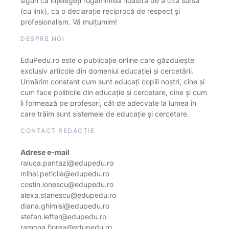
siguri că înțelegeți rugămintea noastră de a cita sursa
(cu link), ca o declarație reciprocă de respect și
profesionalism. Vă mulțumim!
DESPRE NOI
EduPedu.ro este o publicație online care găzduiește
exclusiv articole din domeniul educației și cercetării.
Urmărim constant cum sunt educați copiii noștri, cine și
cum face politicile din educație și cercetare, cine și cum
îi formează pe profesori, cât de adecvate la lumea în
care trăim sunt sistemele de educație și cercetare.
CONTACT REDACȚIE
Adrese e-mail
raluca.pantazi@edupedu.ro
mihai.peticila@edupedu.ro
costin.ionescu@edupedu.ro
alexa.stanescu@edupedu.ro
diana.ghimisi@edupedu.ro
stefan.lefter@edupedu.ro
ramona.florea@edupedu.ro