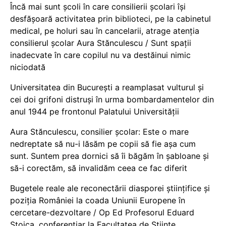
Încă mai sunt școli în care consilierii școlari își
desfășoară activitatea prin biblioteci, pe la cabinetul
medical, pe holuri sau în cancelarii, atrage atenția
consilierul școlar Aura Stănculescu / Sunt spații
inadecvate în care copilul nu va destăinui nimic
niciodată
Universitatea din București a reamplasat vulturul și
cei doi grifoni distruși în urma bombardamentelor din
anul 1944 pe frontonul Palatului Universității
Aura Stănculescu, consilier școlar: Este o mare
nedreptate să nu-i lăsăm pe copii să fie așa cum
sunt. Suntem prea dornici să îi băgăm în șabloane și
să-i corectăm, să invalidăm ceea ce fac diferit
Bugetele reale ale reconectării diasporei științifice și
poziția României la coada Uniunii Europene în
cercetare-dezvoltare / Op Ed Profesorul Eduard
Stoica, conferențiar la Facultatea de Științe