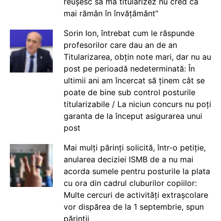
reușesc să mă titularizez nu cred că
mai rămân în învățământ”
Sorin Ion, întrebat cum le răspunde
profesorilor care dau an de an
Titularizarea, obțin note mari, dar nu au
post pe perioadă nedeterminată: În
ultimii ani am încercat să ținem cât se
poate de bine sub control posturile
titularizabile / La niciun concurs nu poți
garanta de la început asigurarea unui
post
Mai mulți părinți solicită, într-o petiție,
anularea deciziei ISMB de a nu mai
acorda sumele pentru posturile la plata
cu ora din cadrul cluburilor copiilor:
Multe cercuri de activități extrașcolare
vor dispărea de la 1 septembrie, spun
părinții