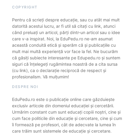
COPYRIGHT
Pentru că scrieți despre educație, sau cu atât mai mult
datorită acestui lucru, ar fi util să citați cu link, atunci
când preluați un articol, părți dintr-un articol sau o idee
care v-a inspirat. Noi, la EduPedu.ro ne-am asumat
această conduită etică și sperăm că și publicațiile cu
mult mai multă experiență vor face la fel. Ne bucurăm
că găsiți subiecte interesante pe Edupedu.ro și suntem
siguri că înțelegeți rugămintea noastră de a cita sursa
(cu link), ca o declarație reciprocă de respect și
profesionalism. Vă mulțumim!
DESPRE NOI
EduPedu.ro este o publicație online care găzduiește
exclusiv articole din domeniul educației și cercetării.
Urmărim constant cum sunt educați copiii noștri, cine și
cum face politicile din educație și cercetare, cine și cum
îi formează pe profesori, cât de adecvate la lumea în
care trăim sunt sistemele de educație și cercetare.