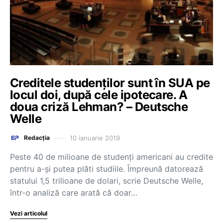
Creditele studenților sunt în SUA pe
locul doi, după cele ipotecare. A
doua criză Lehman? – Deutsche
Welle
10 ianuarie 2019
Redacția
Peste 40 de milioane de studenți americani au credite
pentru a-și putea plăti studiile. Împreună datorează
statului 1,5 trilioane de dolari, scrie Deutsche Welle,
într-o analiză care arată că doar…
Vezi articolul