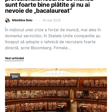
sunt foarte bine plătite şi nu ai
nevoie de „bacalaureat”
16 mai 2019
Mădălina Belu
În mijlocul unei crize a forţei de muncă, mai ales în
domeniul serviciilor, în Statele Unite companiile au
început să adopte o tehnică de recrutare foarte
directă, scrie Bloomberg. Firmele…
Vezi articolul
Știri