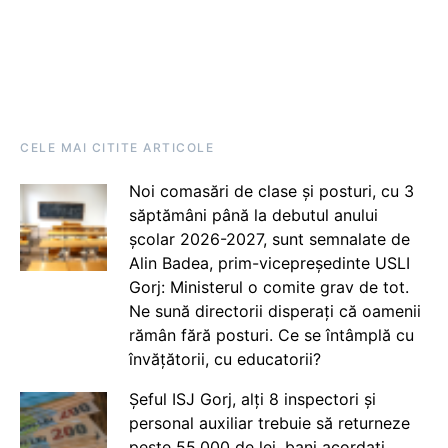
CELE MAI CITITE ARTICOLE
Noi comasări de clase și posturi, cu 3
săptămâni până la debutul anului
școlar 2026-2027, sunt semnalate de
Alin Badea, prim-vicepreședinte USLI
Gorj: Ministerul o comite grav de tot.
Ne sună directorii disperați că oamenii
rămân fără posturi. Ce se întâmplă cu
învățătorii, cu educatorii?
Șeful ISJ Gorj, alți 8 inspectori și
personal auxiliar trebuie să returneze
peste 55.000 de lei, bani acordați