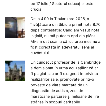
pe 17 iulie / Sectorul educației este
crucial
De la 4.90 la Titularizare 2026, o
învățătoare din Sibiu a primit nota 8.70
după contestație: Când am văzut nota
inițială, nu mă puteam opri din plâns.
Mi-am dat seama că lucrarea mea nu a
fost corectată în adevăratul sens al
cuvântului
Un cunoscut profesor de la Cambridge
a demisionat în urma acuzațiilor că ar
fi plagiat sau ar fi exagerat în privința
realizărilor sale, promovate printr-o
poveste de viață marcată de un
diagnostic de autism, zeci de
maratoane parcurse și milioane de lire
strânse în scopuri caritabile