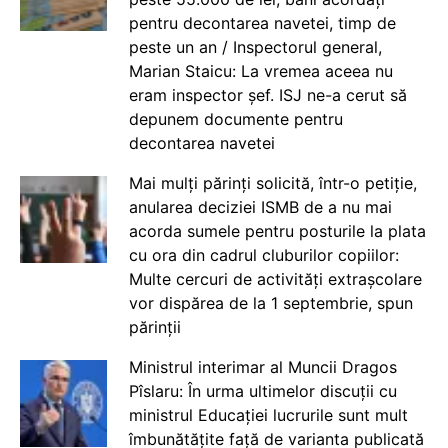
pentru decontarea navetei, timp de
peste un an / Inspectorul general,
Marian Staicu: La vremea aceea nu
eram inspector șef. ISJ ne-a cerut să
depunem documente pentru
decontarea navetei
Mai mulți părinți solicită, într-o petiție,
anularea deciziei ISMB de a nu mai
acorda sumele pentru posturile la plata
cu ora din cadrul cluburilor copiilor:
Multe cercuri de activități extrașcolare
vor dispărea de la 1 septembrie, spun
părinții
Ministrul interimar al Muncii Dragos
Pîslaru: În urma ultimelor discuții cu
ministrul Educației lucrurile sunt mult
îmbunătățite față de varianta publicată