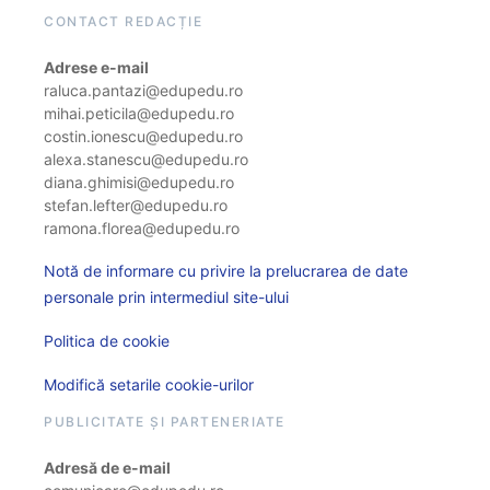
CONTACT REDACȚIE
Adrese e-mail
raluca.pantazi@edupedu.ro
mihai.peticila@edupedu.ro
costin.ionescu@edupedu.ro
alexa.stanescu@edupedu.ro
diana.ghimisi@edupedu.ro
stefan.lefter@edupedu.ro
ramona.florea@edupedu.ro
Notă de informare cu privire la prelucrarea de date
personale prin intermediul site-ului
Politica de cookie
Modifică setarile cookie-urilor
PUBLICITATE ȘI PARTENERIATE
Adresă de e-mail