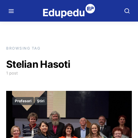
BROWSING TAG
Stelian Hasoti
1 post
Profesori
Știri