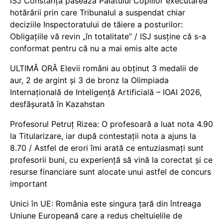
ISJ Constanța pasează Palatului Copiilor executarea
hotărârii prin care Tribunalul a suspendat chiar
deciziile Inspectoratului de tăiere a posturilor:
Obligațiile vă revin „în totalitate” / ISJ susține că s-a
conformat pentru că nu a mai emis alte acte
ULTIMĂ ORĂ Elevii români au obținut 3 medalii de
aur, 2 de argint și 3 de bronz la Olimpiada
Internațională de Inteligență Artificială – IOAI 2026,
desfășurată în Kazahstan
Profesorul Petruț Rizea: O profesoară a luat nota 4.90
la Titularizare, iar după contestații nota a ajuns la
8.70 / Astfel de erori îmi arată ce entuziasmați sunt
profesorii buni, cu experiență să vină la corectat și ce
resurse financiare sunt alocate unui astfel de concurs
important
Unici în UE: România este singura țară din întreaga
Uniune Europeană care a redus cheltuielile de