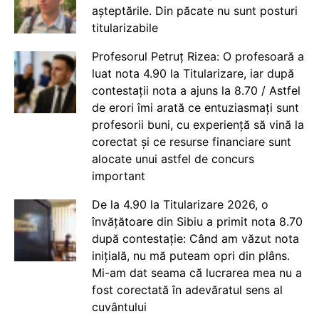
așteptările. Din păcate nu sunt posturi
titularizabile
Profesorul Petruț Rizea: O profesoară a
luat nota 4.90 la Titularizare, iar după
contestații nota a ajuns la 8.70 / Astfel
de erori îmi arată ce entuziasmați sunt
profesorii buni, cu experiență să vină la
corectat și ce resurse financiare sunt
alocate unui astfel de concurs
important
De la 4.90 la Titularizare 2026, o
învățătoare din Sibiu a primit nota 8.70
după contestație: Când am văzut nota
inițială, nu mă puteam opri din plâns.
Mi-am dat seama că lucrarea mea nu a
fost corectată în adevăratul sens al
cuvântului