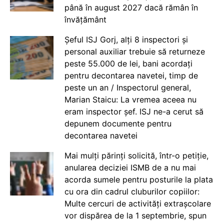
până în august 2027 dacă rămân în
învățământ
Șeful ISJ Gorj, alți 8 inspectori și
personal auxiliar trebuie să returneze
peste 55.000 de lei, bani acordați
pentru decontarea navetei, timp de
peste un an / Inspectorul general,
Marian Staicu: La vremea aceea nu
eram inspector șef. ISJ ne-a cerut să
depunem documente pentru
decontarea navetei
Mai mulți părinți solicită, într-o petiție,
anularea deciziei ISMB de a nu mai
acorda sumele pentru posturile la plata
cu ora din cadrul cluburilor copiilor:
Multe cercuri de activități extrașcolare
vor dispărea de la 1 septembrie, spun