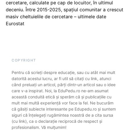
cercetare, calculate pe cap de locuitor, în ultimul
deceniu. Între 2015-2025, spațiul comunitar a crescut
masiv cheltuielile de cercetare – ultimele date
Eurostat
COPYRIGHT
Pentru că scrieți despre educație, sau cu atât mai mult
datorită acestui lucru, ar fi util să citați cu link, atunci
când preluați un articol, părți dintr-un articol sau o idee
care v-a inspirat. Noi, la EduPedu.ro ne-am asumat
această conduită etică și sperăm că și publicațiile cu
mult mai multă experiență vor face la fel. Ne bucurăm
că găsiți subiecte interesante pe Edupedu.ro și suntem
siguri că înțelegeți rugămintea noastră de a cita sursa
(cu link), ca o declarație reciprocă de respect și
profesionalism. Vă mulțumim!