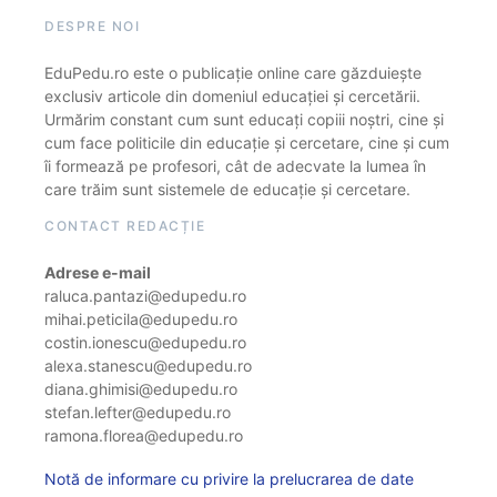
DESPRE NOI
EduPedu.ro este o publicație online care găzduiește
exclusiv articole din domeniul educației și cercetării.
Urmărim constant cum sunt educați copiii noștri, cine și
cum face politicile din educație și cercetare, cine și cum
îi formează pe profesori, cât de adecvate la lumea în
care trăim sunt sistemele de educație și cercetare.
CONTACT REDACȚIE
Adrese e-mail
raluca.pantazi@edupedu.ro
mihai.peticila@edupedu.ro
costin.ionescu@edupedu.ro
alexa.stanescu@edupedu.ro
diana.ghimisi@edupedu.ro
stefan.lefter@edupedu.ro
ramona.florea@edupedu.ro
Notă de informare cu privire la prelucrarea de date