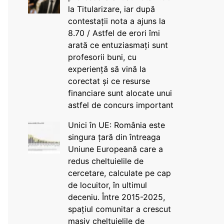
la Titularizare, iar după
contestații nota a ajuns la
8.70 / Astfel de erori îmi
arată ce entuziasmați sunt
profesorii buni, cu
experiență să vină la
corectat și ce resurse
financiare sunt alocate unui
astfel de concurs important
Unici în UE: România este
singura țară din întreaga
Uniune Europeană care a
redus cheltuielile de
cercetare, calculate pe cap
de locuitor, în ultimul
deceniu. Între 2015-2025,
spațiul comunitar a crescut
masiv cheltuielile de