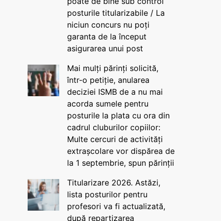
poate de bine sub control
posturile titularizabile / La
niciun concurs nu poți
garanta de la început
asigurarea unui post
Mai mulți părinți solicită,
într-o petiție, anularea
deciziei ISMB de a nu mai
acorda sumele pentru
posturile la plata cu ora din
cadrul cluburilor copiilor:
Multe cercuri de activități
extrașcolare vor dispărea de
la 1 septembrie, spun părinții
Titularizare 2026. Astăzi,
lista posturilor pentru
profesori va fi actualizată,
după repartizarea