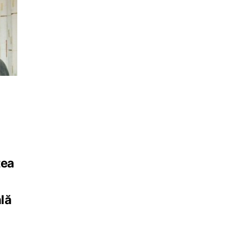
tea
lă