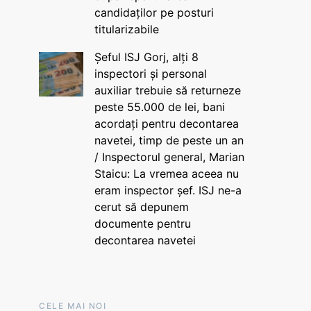
candidaților pe posturi
titularizabile
Șeful ISJ Gorj, alți 8
inspectori și personal
auxiliar trebuie să returneze
peste 55.000 de lei, bani
acordați pentru decontarea
navetei, timp de peste un an
/ Inspectorul general, Marian
Staicu: La vremea aceea nu
eram inspector șef. ISJ ne-a
cerut să depunem
documente pentru
decontarea navetei
CELE MAI NOI