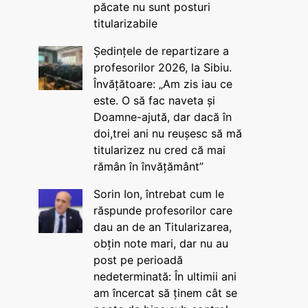
păcate nu sunt posturi
titularizabile
Ședințele de repartizare a
profesorilor 2026, la Sibiu.
Învățătoare: „Am zis iau ce
este. O să fac naveta și
Doamne-ajută, dar dacă în
doi,trei ani nu reușesc să mă
titularizez nu cred că mai
rămân în învățământ”
Sorin Ion, întrebat cum le
răspunde profesorilor care
dau an de an Titularizarea,
obțin note mari, dar nu au
post pe perioadă
nedeterminată: În ultimii ani
am încercat să ținem cât se