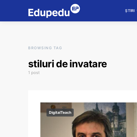
ȘTIRI
BROWSING TAG
stiluri de invatare
1 post
DigitalTeach