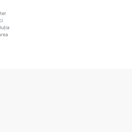
ter
ci
luția
area