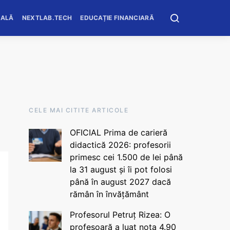
OALĂ
NEXTLAB.TECH
EDUCAȚIE FINANCIARĂ
CELE MAI CITITE ARTICOLE
OFICIAL Prima de carieră
didactică 2026: profesorii
primesc cei 1.500 de lei până
la 31 august și îi pot folosi
până în august 2027 dacă
rămân în învățământ
Profesorul Petruț Rizea: O
profesoară a luat nota 4.90