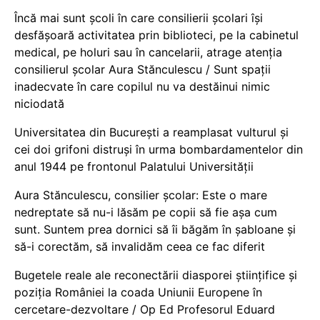
Încă mai sunt școli în care consilierii școlari își
desfășoară activitatea prin biblioteci, pe la cabinetul
medical, pe holuri sau în cancelarii, atrage atenția
consilierul școlar Aura Stănculescu / Sunt spații
inadecvate în care copilul nu va destăinui nimic
niciodată
Universitatea din București a reamplasat vulturul și
cei doi grifoni distruși în urma bombardamentelor din
anul 1944 pe frontonul Palatului Universității
Aura Stănculescu, consilier școlar: Este o mare
nedreptate să nu-i lăsăm pe copii să fie așa cum
sunt. Suntem prea dornici să îi băgăm în șabloane și
să-i corectăm, să invalidăm ceea ce fac diferit
Bugetele reale ale reconectării diasporei științifice și
poziția României la coada Uniunii Europene în
cercetare-dezvoltare / Op Ed Profesorul Eduard