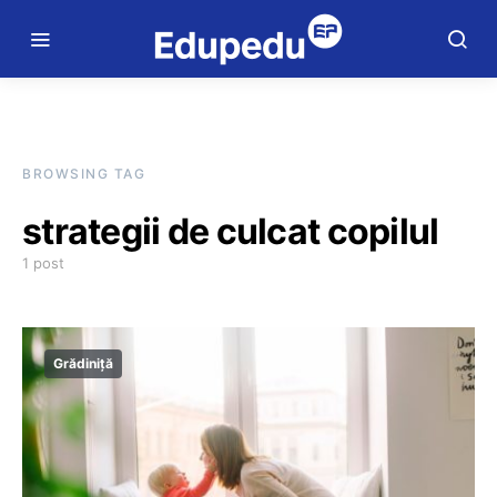
BROWSING TAG
strategii de culcat copilul
1 post
Grădiniță