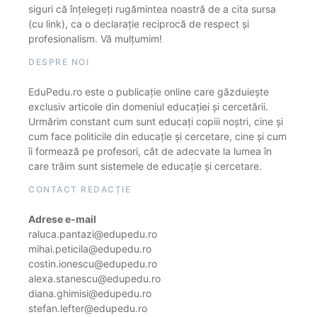
siguri că înțelegeți rugămintea noastră de a cita sursa
(cu link), ca o declarație reciprocă de respect și
profesionalism. Vă mulțumim!
DESPRE NOI
EduPedu.ro este o publicație online care găzduiește
exclusiv articole din domeniul educației și cercetării.
Urmărim constant cum sunt educați copiii noștri, cine și
cum face politicile din educație și cercetare, cine și cum
îi formează pe profesori, cât de adecvate la lumea în
care trăim sunt sistemele de educație și cercetare.
CONTACT REDACȚIE
Adrese e-mail
raluca.pantazi@edupedu.ro
mihai.peticila@edupedu.ro
costin.ionescu@edupedu.ro
alexa.stanescu@edupedu.ro
diana.ghimisi@edupedu.ro
stefan.lefter@edupedu.ro