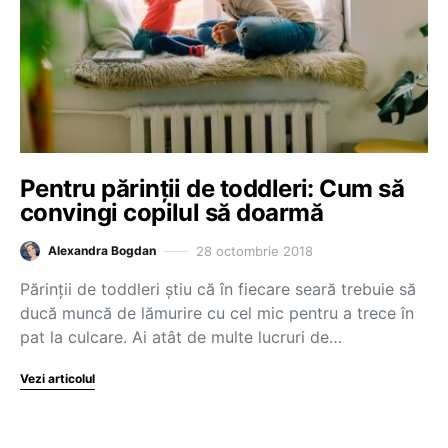
Pentru părinții de toddleri: Cum să
convingi copilul să doarmă
28 octombrie 2018
Alexandra Bogdan
Părinții de toddleri știu că în fiecare seară trebuie să
ducă muncă de lămurire cu cel mic pentru a trece în
pat la culcare. Ai atât de multe lucruri de…
Vezi articolul