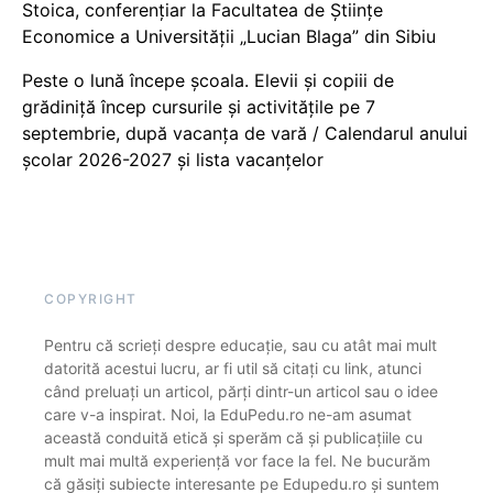
Stoica, conferențiar la Facultatea de Științe
Economice a Universității „Lucian Blaga” din Sibiu
Peste o lună începe școala. Elevii și copiii de
grădiniță încep cursurile și activitățile pe 7
septembrie, după vacanța de vară / Calendarul anului
școlar 2026-2027 și lista vacanțelor
COPYRIGHT
Pentru că scrieți despre educație, sau cu atât mai mult
datorită acestui lucru, ar fi util să citați cu link, atunci
când preluați un articol, părți dintr-un articol sau o idee
care v-a inspirat. Noi, la EduPedu.ro ne-am asumat
această conduită etică și sperăm că și publicațiile cu
mult mai multă experiență vor face la fel. Ne bucurăm
că găsiți subiecte interesante pe Edupedu.ro și suntem