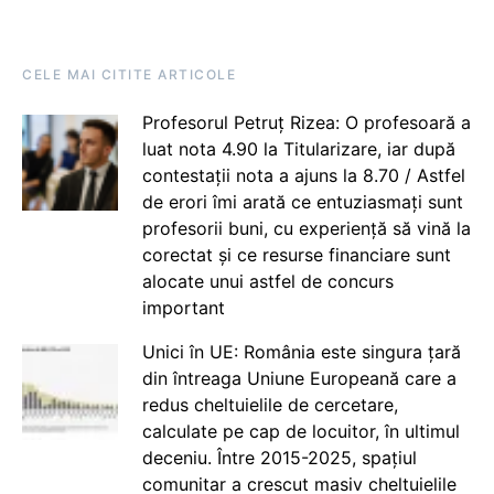
CELE MAI CITITE ARTICOLE
Profesorul Petruț Rizea: O profesoară a
luat nota 4.90 la Titularizare, iar după
contestații nota a ajuns la 8.70 / Astfel
de erori îmi arată ce entuziasmați sunt
profesorii buni, cu experiență să vină la
corectat și ce resurse financiare sunt
alocate unui astfel de concurs
important
Unici în UE: România este singura țară
din întreaga Uniune Europeană care a
redus cheltuielile de cercetare,
calculate pe cap de locuitor, în ultimul
deceniu. Între 2015-2025, spațiul
comunitar a crescut masiv cheltuielile