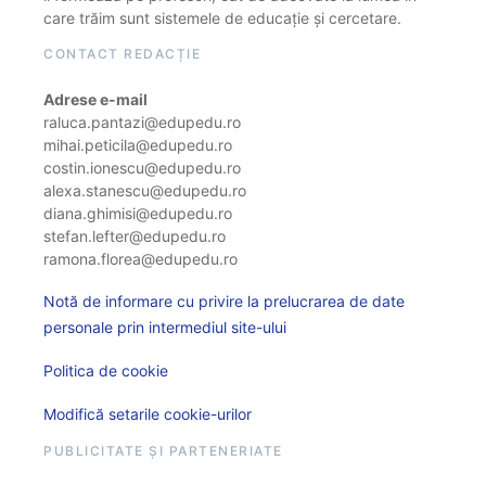
care trăim sunt sistemele de educație și cercetare.
CONTACT REDACȚIE
Adrese e-mail
raluca.pantazi@edupedu.ro
mihai.peticila@edupedu.ro
costin.ionescu@edupedu.ro
alexa.stanescu@edupedu.ro
diana.ghimisi@edupedu.ro
stefan.lefter@edupedu.ro
ramona.florea@edupedu.ro
Notă de informare cu privire la prelucrarea de date
personale prin intermediul site-ului
Politica de cookie
Modifică setarile cookie-urilor
PUBLICITATE ȘI PARTENERIATE