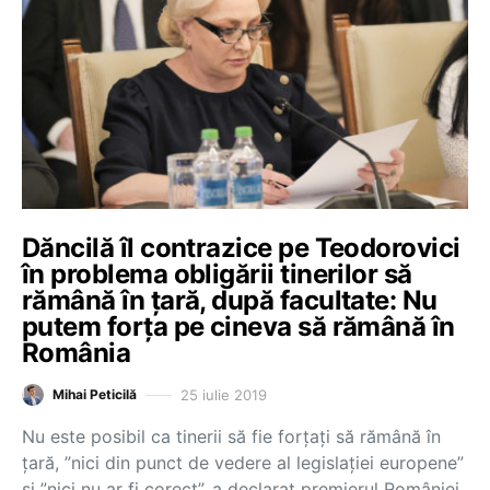
Dăncilă îl contrazice pe Teodorovici
în problema obligării tinerilor să
rămână în țară, după facultate: Nu
putem forța pe cineva să rămână în
România
25 iulie 2019
Mihai Peticilă
Nu este posibil ca tinerii să fie forțați să rămână în
țară, ”nici din punct de vedere al legislației europene”
și ”nici nu ar fi corect”, a declarat premierul României,