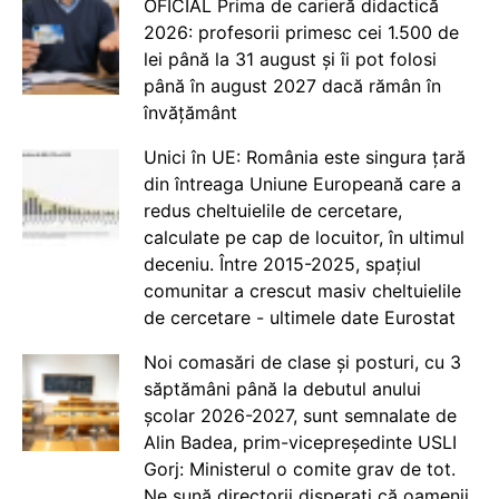
OFICIAL Prima de carieră didactică
2026: profesorii primesc cei 1.500 de
lei până la 31 august și îi pot folosi
până în august 2027 dacă rămân în
învățământ
Unici în UE: România este singura țară
din întreaga Uniune Europeană care a
redus cheltuielile de cercetare,
calculate pe cap de locuitor, în ultimul
deceniu. Între 2015-2025, spațiul
comunitar a crescut masiv cheltuielile
de cercetare - ultimele date Eurostat
Noi comasări de clase și posturi, cu 3
săptămâni până la debutul anului
școlar 2026-2027, sunt semnalate de
Alin Badea, prim-vicepreședinte USLI
Gorj: Ministerul o comite grav de tot.
Ne sună directorii disperați că oamenii