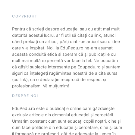
COPYRIGHT
Pentru că scrieți despre educație, sau cu atât mai mult
datorită acestui lucru, ar fi util să citați cu link, atunci
când preluați un articol, părți dintr-un articol sau o idee
care v-a inspirat. Noi, la EduPedu.ro ne-am asumat
această conduită etică și sperăm că și publicațiile cu
mult mai multă experiență vor face la fel. Ne bucurăm
că găsiți subiecte interesante pe Edupedu.ro și suntem
siguri că înțelegeți rugămintea noastră de a cita sursa
(cu link), ca o declarație reciprocă de respect și
profesionalism. Vă mulțumim!
DESPRE NOI
EduPedu.ro este o publicație online care găzduiește
exclusiv articole din domeniul educației și cercetării.
Urmărim constant cum sunt educați copiii noștri, cine și
cum face politicile din educație și cercetare, cine și cum
îi formează pe profesori, cât de adecvate la lumea în