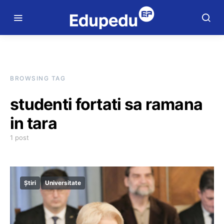
BROWSING TAG
studenti fortati sa ramana
in tara
1 post
Știri
Universitate