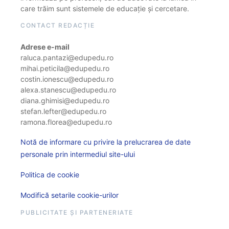
care trăim sunt sistemele de educație și cercetare.
CONTACT REDACȚIE
Adrese e-mail
raluca.pantazi@edupedu.ro
mihai.peticila@edupedu.ro
costin.ionescu@edupedu.ro
alexa.stanescu@edupedu.ro
diana.ghimisi@edupedu.ro
stefan.lefter@edupedu.ro
ramona.florea@edupedu.ro
Notă de informare cu privire la prelucrarea de date
personale prin intermediul site-ului
Politica de cookie
Modifică setarile cookie-urilor
PUBLICITATE ȘI PARTENERIATE