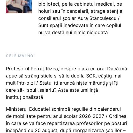
biblioteci, pe la cabinetul medical, pe
holuri sau în cancelarii, atrage atenția
consilierul școlar Aura Stănculescu /
Sunt spații inadecvate în care copilul
nu va destăinui nimic niciodată
CELE MAI NOI
Profesorul Petruț Rizea, despre plata cu ora: Dacă mă
apuc să strâng sticle și să le duc la SGR, câștig mai
mult într-o zi / Statul îți aruncă niște mărunțiș și îți
cere să-i spui „salariu”. Asta este umilință
instituționalizată
Ministerul Educației schimbă regulile din calendarul
de mobilitate pentru anul școlar 2026-2027 / Ordinea
în care se va face repartizarea profesorilor pe posturi
începând cu 20 august, după reorganizarea școlilor –