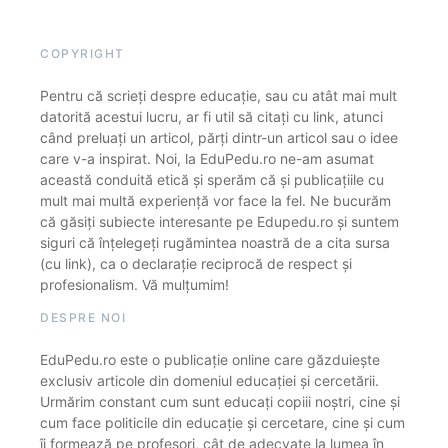
COPYRIGHT
Pentru că scrieți despre educație, sau cu atât mai mult
datorită acestui lucru, ar fi util să citați cu link, atunci
când preluați un articol, părți dintr-un articol sau o idee
care v-a inspirat. Noi, la EduPedu.ro ne-am asumat
această conduită etică și sperăm că și publicațiile cu
mult mai multă experiență vor face la fel. Ne bucurăm
că găsiți subiecte interesante pe Edupedu.ro și suntem
siguri că înțelegeți rugămintea noastră de a cita sursa
(cu link), ca o declarație reciprocă de respect și
profesionalism. Vă mulțumim!
DESPRE NOI
EduPedu.ro este o publicație online care găzduiește
exclusiv articole din domeniul educației și cercetării.
Urmărim constant cum sunt educați copiii noștri, cine și
cum face politicile din educație și cercetare, cine și cum
îi formează pe profesori, cât de adecvate la lumea în