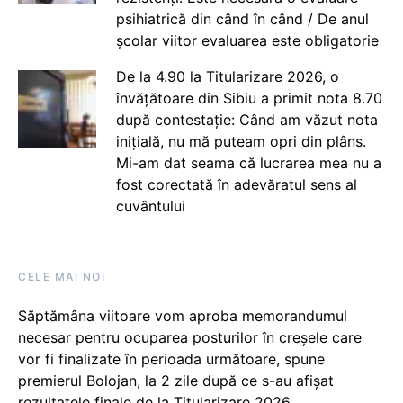
psihiatrică din când în când / De anul
școlar viitor evaluarea este obligatorie
De la 4.90 la Titularizare 2026, o
învățătoare din Sibiu a primit nota 8.70
după contestație: Când am văzut nota
inițială, nu mă puteam opri din plâns.
Mi-am dat seama că lucrarea mea nu a
fost corectată în adevăratul sens al
cuvântului
CELE MAI NOI
Săptămâna viitoare vom aproba memorandumul
necesar pentru ocuparea posturilor în creșele care
vor fi finalizate în perioada următoare, spune
premierul Bolojan, la 2 zile după ce s-au afișat
rezultatele finale de la Titularizare 2026