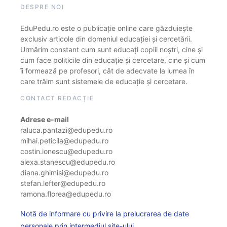
DESPRE NOI
EduPedu.ro este o publicație online care găzduiește
exclusiv articole din domeniul educației și cercetării.
Urmărim constant cum sunt educați copiii noștri, cine și
cum face politicile din educație și cercetare, cine și cum
îi formează pe profesori, cât de adecvate la lumea în
care trăim sunt sistemele de educație și cercetare.
CONTACT REDACȚIE
Adrese e-mail
raluca.pantazi@edupedu.ro
mihai.peticila@edupedu.ro
costin.ionescu@edupedu.ro
alexa.stanescu@edupedu.ro
diana.ghimisi@edupedu.ro
stefan.lefter@edupedu.ro
ramona.florea@edupedu.ro
Notă de informare cu privire la prelucrarea de date
personale prin intermediul site-ului