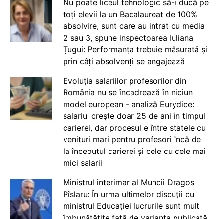
Nu poate liceul tehnologic să-i ducă pe
toți elevii la un Bacalaureat de 100%
absolvire, sunt care au intrat cu media
2 sau 3, spune inspectoarea Iuliana
Țugui: Performanța trebuie măsurată și
prin câți absolvenți se angajează
Evoluția salariilor profesorilor din
România nu se încadrează în niciun
model european - analiză Eurydice:
salariul crește doar 25 de ani în timpul
carierei, dar procesul e între statele cu
venituri mari pentru profesori încă de
la începutul carierei și cele cu cele mai
mici salarii
Ministrul interimar al Muncii Dragos
Pîslaru: În urma ultimelor discuții cu
ministrul Educației lucrurile sunt mult
îmbunătățite față de varianta publicată