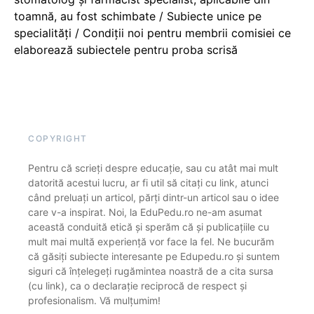
toamnă, au fost schimbate / Subiecte unice pe
specialități / Condiții noi pentru membrii comisiei ce
elaborează subiectele pentru proba scrisă
COPYRIGHT
Pentru că scrieți despre educație, sau cu atât mai mult
datorită acestui lucru, ar fi util să citați cu link, atunci
când preluați un articol, părți dintr-un articol sau o idee
care v-a inspirat. Noi, la EduPedu.ro ne-am asumat
această conduită etică și sperăm că și publicațiile cu
mult mai multă experiență vor face la fel. Ne bucurăm
că găsiți subiecte interesante pe Edupedu.ro și suntem
siguri că înțelegeți rugămintea noastră de a cita sursa
(cu link), ca o declarație reciprocă de respect și
profesionalism. Vă mulțumim!