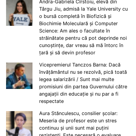
Andra-Gabriela Cîrstoiu, elevă din
Târgu Jiu, admisă la Yale University cu
o bursă completă în Biofizică și
Biochimie Moleculară și Computer
Science: Am ales o facultate în
străinătate pentru că pot deprinde noi
cunoștințe, dar vreau să mă întorc în
țară și să devin profesor
Vicepremierul Tanczos Barna: Dacă
învățământul nu se rezolvă, pică toată
legea salarizării / Sunt mai multe
promisiuni din partea Guvernului către
angajații din educație și nu par a fi
respectate
Aura Stănculescu, consilier școlar:
Meseria de profesor este un stres
continuu și unii sunt mai puțini
rezistenți. Este necesară o evaluare