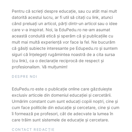
Pentru că scrieți despre educație, sau cu atât mai mult
datorită acestui lucru, ar fi util să citați cu link, atunci
când preluați un articol, părți dintr-un articol sau o idee
care v-a inspirat. Noi, la EduPedu.ro ne-am asumat
această conduită etică și sperăm că și publicațiile cu
mult mai multă experiență vor face la fel. Ne bucurăm
că găsiți subiecte interesante pe Edupedu.ro și suntem
siguri că înțelegeți rugămintea noastră de a cita sursa
(cu link), ca o declarație reciprocă de respect și
profesionalism. Vă mulțumim!
DESPRE NOI
EduPedu.ro este o publicație online care găzduiește
exclusiv articole din domeniul educației și cercetării.
Urmărim constant cum sunt educați copiii noștri, cine și
cum face politicile din educație și cercetare, cine și cum
îi formează pe profesori, cât de adecvate la lumea în
care trăim sunt sistemele de educație și cercetare.
CONTACT REDACȚIE