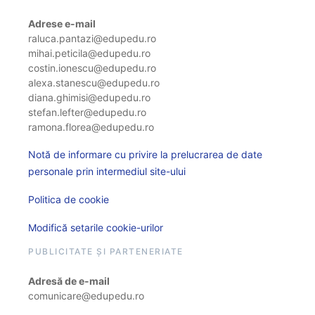
Adrese e-mail
raluca.pantazi@edupedu.ro
mihai.peticila@edupedu.ro
costin.ionescu@edupedu.ro
alexa.stanescu@edupedu.ro
diana.ghimisi@edupedu.ro
stefan.lefter@edupedu.ro
ramona.florea@edupedu.ro
Notă de informare cu privire la prelucrarea de date
personale prin intermediul site-ului
Politica de cookie
Modifică setarile cookie-urilor
PUBLICITATE ȘI PARTENERIATE
Adresă de e-mail
comunicare@edupedu.ro