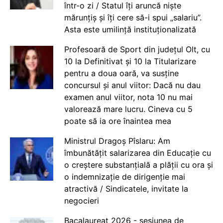
într-o zi / Statul îți aruncă niște
mărunțiș și îți cere să-i spui „salariu”.
Asta este umilință instituționalizată
Profesoară de Sport din județul Olt, cu
10 la Definitivat și 10 la Titularizare
pentru a doua oară, va susține
concursul și anul viitor: Dacă nu dau
examen anul viitor, nota 10 nu mai
valorează mare lucru. Cineva cu 5
poate să ia ore înaintea mea
Ministrul Dragoș Pîslaru: Am
îmbunătățit salarizarea din Educație cu
o creștere substanțială a plății cu ora și
o indemnizație de dirigenție mai
atractivă / Sindicatele, invitate la
negocieri
Bacalaureat 2026 - sesiunea de