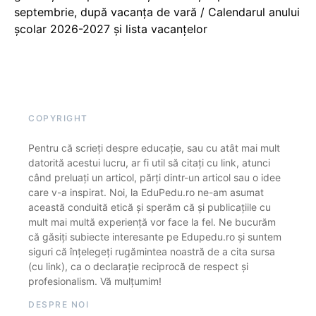
septembrie, după vacanța de vară / Calendarul anului
școlar 2026-2027 și lista vacanțelor
COPYRIGHT
Pentru că scrieți despre educație, sau cu atât mai mult
datorită acestui lucru, ar fi util să citați cu link, atunci
când preluați un articol, părți dintr-un articol sau o idee
care v-a inspirat. Noi, la EduPedu.ro ne-am asumat
această conduită etică și sperăm că și publicațiile cu
mult mai multă experiență vor face la fel. Ne bucurăm
că găsiți subiecte interesante pe Edupedu.ro și suntem
siguri că înțelegeți rugămintea noastră de a cita sursa
(cu link), ca o declarație reciprocă de respect și
profesionalism. Vă mulțumim!
DESPRE NOI