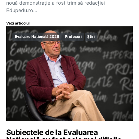
nouă demonstrație a fost trimisă redacției
Edupedu.ro…
Vezi articolul
Evaluare Națională 2026
Profesori
Știri
Subiectele de la Evaluarea