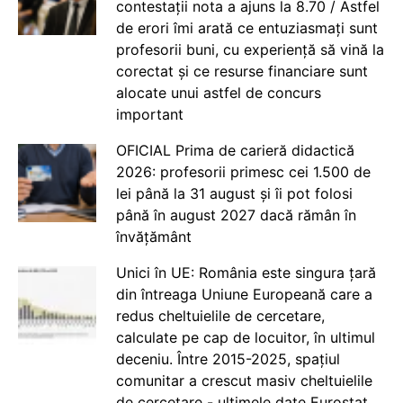
contestații nota a ajuns la 8.70 / Astfel
de erori îmi arată ce entuziasmați sunt
profesorii buni, cu experiență să vină la
corectat și ce resurse financiare sunt
alocate unui astfel de concurs
important
OFICIAL Prima de carieră didactică
2026: profesorii primesc cei 1.500 de
lei până la 31 august și îi pot folosi
până în august 2027 dacă rămân în
învățământ
Unici în UE: România este singura țară
din întreaga Uniune Europeană care a
redus cheltuielile de cercetare,
calculate pe cap de locuitor, în ultimul
deceniu. Între 2015-2025, spațiul
comunitar a crescut masiv cheltuielile
de cercetare - ultimele date Eurostat