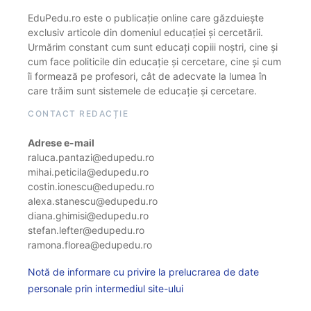
EduPedu.ro este o publicație online care găzduiește
exclusiv articole din domeniul educației și cercetării.
Urmărim constant cum sunt educați copiii noștri, cine și
cum face politicile din educație și cercetare, cine și cum
îi formează pe profesori, cât de adecvate la lumea în
care trăim sunt sistemele de educație și cercetare.
CONTACT REDACȚIE
Adrese e-mail
raluca.pantazi@edupedu.ro
mihai.peticila@edupedu.ro
costin.ionescu@edupedu.ro
alexa.stanescu@edupedu.ro
diana.ghimisi@edupedu.ro
stefan.lefter@edupedu.ro
ramona.florea@edupedu.ro
Notă de informare cu privire la prelucrarea de date
personale prin intermediul site-ului