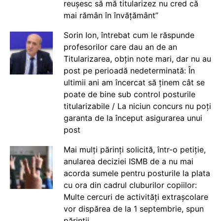
reușesc să mă titularizez nu cred că
mai rămân în învățământ”
Sorin Ion, întrebat cum le răspunde
profesorilor care dau an de an
Titularizarea, obțin note mari, dar nu au
post pe perioadă nedeterminată: În
ultimii ani am încercat să ținem cât se
poate de bine sub control posturile
titularizabile / La niciun concurs nu poți
garanta de la început asigurarea unui
post
Mai mulți părinți solicită, într-o petiție,
anularea deciziei ISMB de a nu mai
acorda sumele pentru posturile la plata
cu ora din cadrul cluburilor copiilor:
Multe cercuri de activități extrașcolare
vor dispărea de la 1 septembrie, spun
părinții