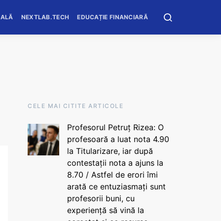
OALĂ
NEXTLAB.TECH
EDUCAȚIE FINANCIARĂ
CELE MAI CITITE ARTICOLE
Profesorul Petruț Rizea: O
profesoară a luat nota 4.90
la Titularizare, iar după
contestații nota a ajuns la
8.70 / Astfel de erori îmi
arată ce entuziasmați sunt
profesorii buni, cu
experiență să vină la