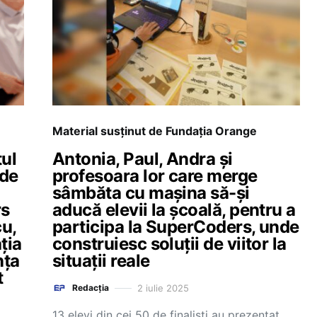
Material susținut de Fundația Orange
tul
Antonia, Paul, Andra și
 de
profesoara lor care merge
sâmbăta cu mașina să-și
rs
aducă elevii la școală, pentru a
u,
participa la SuperCoders, unde
ția
construiesc soluții de viitor la
nța
situații reale
t
2 iulie 2025
Redacția
13 elevi din cei 50 de finaliști au prezentat