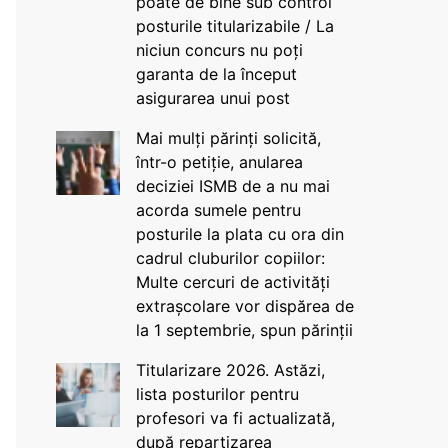
poate de bine sub control
posturile titularizabile / La
niciun concurs nu poți
garanta de la început
asigurarea unui post
Mai mulți părinți solicită,
într-o petiție, anularea
deciziei ISMB de a nu mai
acorda sumele pentru
posturile la plata cu ora din
cadrul cluburilor copiilor:
Multe cercuri de activități
extrașcolare vor dispărea de
la 1 septembrie, spun părinții
Titularizare 2026. Astăzi,
lista posturilor pentru
profesori va fi actualizată,
după repartizarea