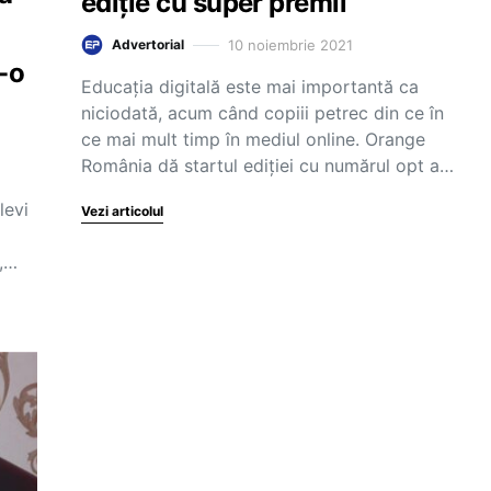
ediție cu super premii
10 noiembrie 2021
Advertorial
-o
Educația digitală este mai importantă ca
niciodată, acum când copiii petrec din ce în
ce mai mult timp în mediul online. Orange
România dă startul ediției cu numărul opt a…
levi
Vezi articolul
u,…