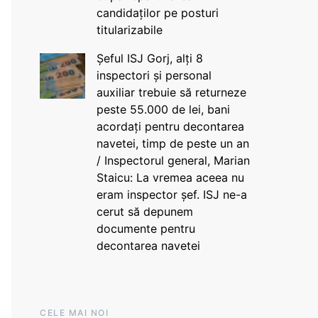
candidaților pe posturi
titularizabile
Șeful ISJ Gorj, alți 8
inspectori și personal
auxiliar trebuie să returneze
peste 55.000 de lei, bani
acordați pentru decontarea
navetei, timp de peste un an
/ Inspectorul general, Marian
Staicu: La vremea aceea nu
eram inspector șef. ISJ ne-a
cerut să depunem
documente pentru
decontarea navetei
CELE MAI NOI