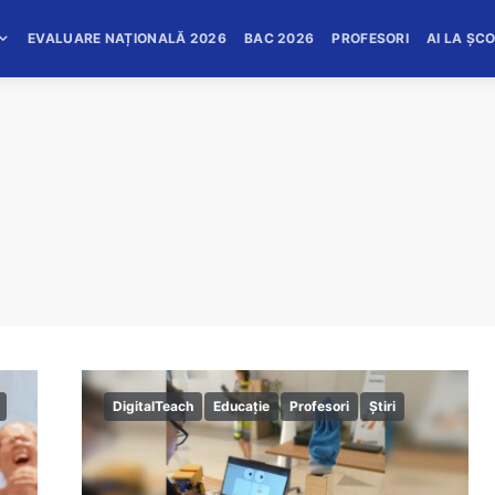
EVALUARE NAȚIONALĂ 2026
BAC 2026
PROFESORI
AI LA ȘC
DigitalTeach
Educație
Profesori
Știri