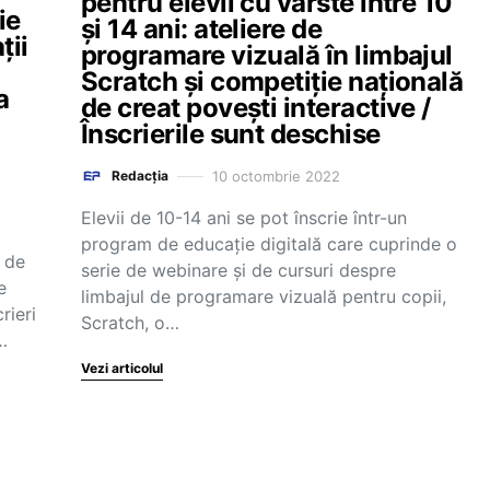
pentru elevii cu vârste între 10
ie
și 14 ani: ateliere de
ții
programare vizuală în limbajul
Scratch și competiție națională
a
de creat povești interactive /
Înscrierile sunt deschise
10 octombrie 2022
Redacția
Elevii de 10-14 ani se pot înscrie într-un
program de educație digitală care cuprinde o
 de
serie de webinare și de cursuri despre
e
limbajul de programare vizuală pentru copii,
rieri
Scratch, o…
…
Vezi articolul