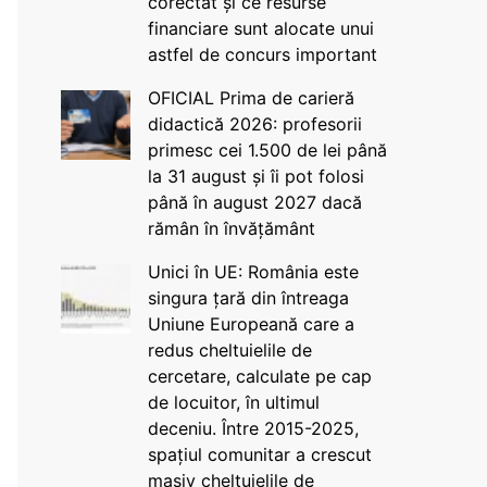
corectat și ce resurse
financiare sunt alocate unui
astfel de concurs important
OFICIAL Prima de carieră
didactică 2026: profesorii
primesc cei 1.500 de lei până
la 31 august și îi pot folosi
până în august 2027 dacă
rămân în învățământ
Unici în UE: România este
singura țară din întreaga
Uniune Europeană care a
redus cheltuielile de
cercetare, calculate pe cap
de locuitor, în ultimul
deceniu. Între 2015-2025,
spațiul comunitar a crescut
masiv cheltuielile de