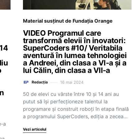
Material susținut de Fundația Orange
VIDEO Programul care
transformă elevii în inovatori:
-14
SuperCoders #10/ Veritabila
aventură în lumea tehnologiei
diu
a Andreei, din clasa a VI-a și a
o
lui Călin, din clasa a VII-a
16 mai 2024
Redacția
un
50 de elevi cu vârste între 10 și 14 ani au
putut să își perfecționeze talentul la
programare și construit roboți în etapa finală
a programului SuperCoders, ediția a zecea…
e-a
Vezi articolul
ea