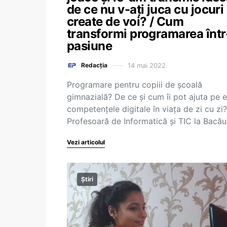
de ce nu v-ați juca cu jocuri
create de voi? / Cum
transformi programarea într
pasiune
14 mai 2022
Redacția
Programare pentru copiii de școală
gimnazială? De ce și cum îi pot ajuta pe e
competențele digitale în viața de zi cu zi?
Profesoară de Informatică și TIC la Bacă
Vezi articolul
Știri