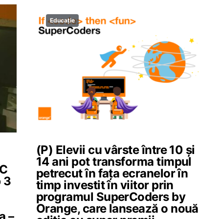
Educație
(P) Elevii cu vârste între 10 și
14 ani pot transforma timpul
IC
petrecut în fața ecranelor în
p 3
timp investit în viitor prin
programul SuperCoders by
Orange, care lansează o nouă
a –