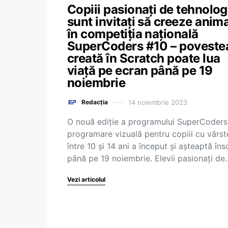
Copiii pasionați de tehnolog
sunt invitați să creeze anima
în competiția națională
SuperCoders #10 – poveste
creată în Scratch poate lua
viață pe ecran până pe 19
noiembrie
14 noiembrie 2023
Redacția
O nouă ediție a programului SuperCoders
programare vizuală pentru copiii cu vârst
între 10 și 14 ani a început și așteaptă însc
până pe 19 noiembrie. Elevii pasionați de
Vezi articolul