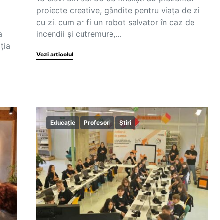
proiecte creative, gândite pentru viața de zi
cu zi, cum ar fi un robot salvator în caz de
a
incendii și cutremure,…
ția
Vezi articolul
Educație
Profesori
Știri