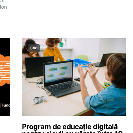
lon
Știri
Program de educație digitală