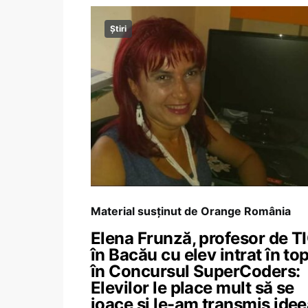
Știri
Material susținut de Orange România
Elena Frunză, profesor de T
în Bacău cu elev intrat în to
în Concursul SuperCoders:
Elevilor le place mult să se
joace și le-am transmis idee