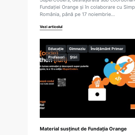
Fundației Orange și în colaborare cu Simp
România, până pe 17 noiembrie…
Vezi articolul
Educație
Gimnaziu
Învățământ Primar
Profesori
Știri
Material susținut de Fundația Orange