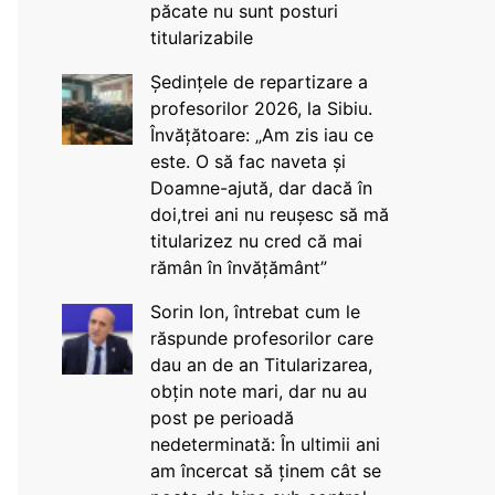
păcate nu sunt posturi
titularizabile
Ședințele de repartizare a
profesorilor 2026, la Sibiu.
Învățătoare: „Am zis iau ce
este. O să fac naveta și
Doamne-ajută, dar dacă în
doi,trei ani nu reușesc să mă
titularizez nu cred că mai
rămân în învățământ”
Sorin Ion, întrebat cum le
răspunde profesorilor care
dau an de an Titularizarea,
obțin note mari, dar nu au
post pe perioadă
nedeterminată: În ultimii ani
am încercat să ținem cât se