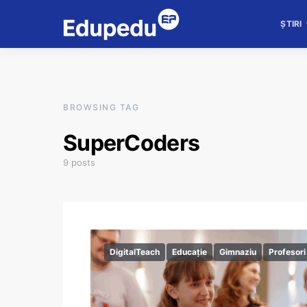
ȘTIRI
BROWSING TAG
SuperCoders
9 posts
DigitalTeach
Educație
Gimnaziu
Profesori