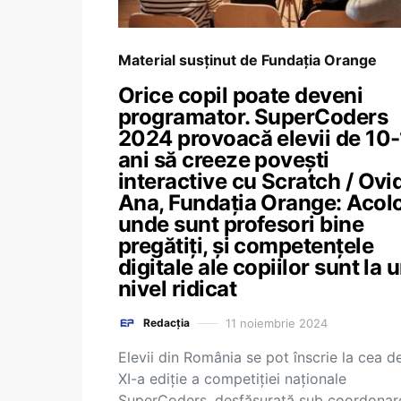
Material susținut de Fundația Orange
Orice copil poate deveni
programator. SuperCoders
2024 provoacă elevii de 10
ani să creeze povești
interactive cu Scratch / Ovi
Ana, Fundația Orange: Acol
unde sunt profesori bine
pregătiți, și competențele
digitale ale copiilor sunt la 
nivel ridicat
11 noiembrie 2024
Redacția
Elevii din România se pot înscrie la cea d
XI-a ediție a competiției naționale
SuperCoders, desfășurată sub coordonar