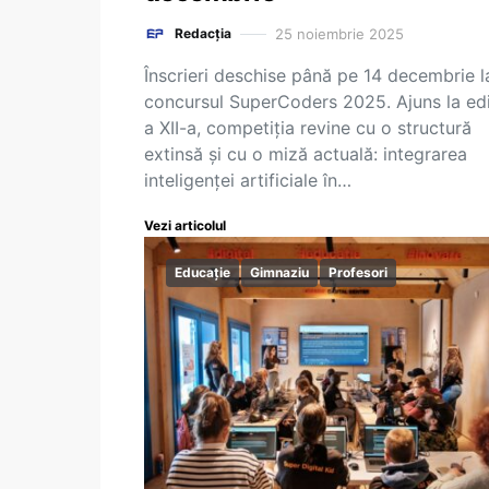
25 noiembrie 2025
Redacția
Înscrieri deschise până pe 14 decembrie l
concursul SuperCoders 2025. Ajuns la edi
a XII-a, competiția revine cu o structură
extinsă și cu o miză actuală: integrarea
inteligenței artificiale în…
Vezi articolul
Educație
Gimnaziu
Profesori