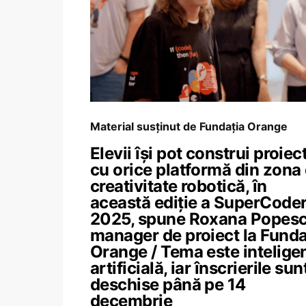
Material susținut de Fundația Orange
Elevii își pot construi proiec
cu orice platformă din zona
creativitate robotică, în
această ediție a SuperCode
2025, spune Roxana Popesc
manager de proiect la Funda
Orange / Tema este intelige
artificială, iar înscrierile sun
deschise până pe 14
decembrie