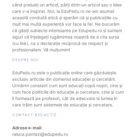
când preluați un articol, părți dintr-un articol sau o idee
care v-a inspirat. Noi, la EduPedu.ro ne-am asumat
această conduită etică și sperăm că și publicațiile cu
mult mai multă experiență vor face la fel. Ne bucurăm
că găsiți subiecte interesante pe Edupedu.ro și suntem
siguri că înțelegeți rugămintea noastră de a cita sursa
(cu link), ca o declarație reciprocă de respect și
profesionalism. Vă mulțumim!
DESPRE NOI
EduPedu.ro este o publicație online care găzduiește
exclusiv articole din domeniul educației și cercetării.
Urmărim constant cum sunt educați copiii noștri, cine și
cum face politicile din educație și cercetare, cine și cum
îi formează pe profesori, cât de adecvate la lumea în
care trăim sunt sistemele de educație și cercetare.
CONTACT REDACȚIE
Adrese e-mail
raluca.pantazi@edupedu.ro