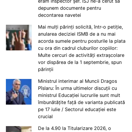
eram inspector șef. ISJ ne-a cerut să
depunem documente pentru
decontarea navetei
Mai mulți părinți solicită, într-o petiție,
anularea deciziei ISMB de a nu mai
acorda sumele pentru posturile la plata
cu ora din cadrul cluburilor copiilor:
Multe cercuri de activități extrașcolare
vor dispărea de la 1 septembrie, spun
părinții
Ministrul interimar al Muncii Dragos
Pîslaru: În urma ultimelor discuții cu
ministrul Educației lucrurile sunt mult
îmbunătățite față de varianta publicată
pe 17 iulie / Sectorul educației este
crucial
De la 4.90 la Titularizare 2026, o