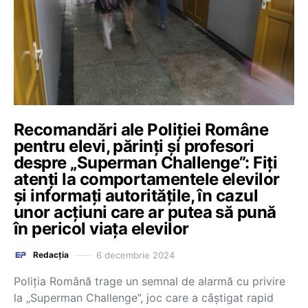
Recomandări ale Poliției Române
pentru elevi, părinți și profesori
despre „Superman Challenge”: Fiți
atenți la comportamentele elevilor
și informați autoritățile, în cazul
unor acțiuni care ar putea să pună
în pericol viața elevilor
6 decembrie 2024
Redacția
Poliția Română trage un semnal de alarmă cu privire
la „Superman Challenge”, joc care a câștigat rapid