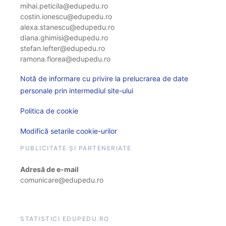
mihai.peticila@edupedu.ro
costin.ionescu@edupedu.ro
alexa.stanescu@edupedu.ro
diana.ghimisi@edupedu.ro
stefan.lefter@edupedu.ro
ramona.florea@edupedu.ro
Notă de informare cu privire la prelucrarea de date
personale prin intermediul site-ului
Politica de cookie
Modifică setarile cookie-urilor
PUBLICITATE ȘI PARTENERIATE
Adresă de e-mail
comunicare@edupedu.ro
STATISTICI EDUPEDU.RO