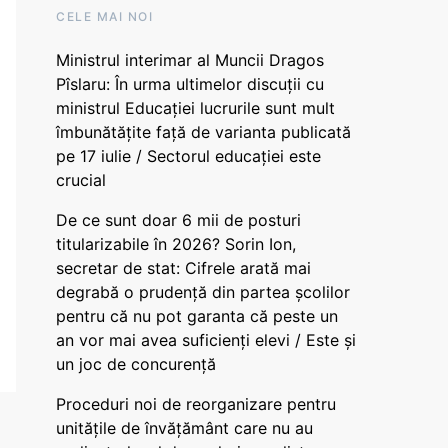
CELE MAI NOI
Ministrul interimar al Muncii Dragos
Pîslaru: În urma ultimelor discuții cu
ministrul Educației lucrurile sunt mult
îmbunătățite față de varianta publicată
pe 17 iulie / Sectorul educației este
crucial
De ce sunt doar 6 mii de posturi
titularizabile în 2026? Sorin Ion,
secretar de stat: Cifrele arată mai
degrabă o prudență din partea școlilor
pentru că nu pot garanta că peste un
an vor mai avea suficienți elevi / Este și
un joc de concurență
Proceduri noi de reorganizare pentru
unitățile de învățământ care nu au