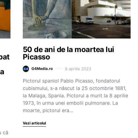
50 de ani de la moartea lui
pat
Picasso
8 aprilie 2023
G4Media.ro
 a
Pictorul spaniol Pablo Picasso, fondatorul
cubismului, s-a născut la 25 octombrie 1881,
la Malaga, Spania. Pictorul a murit la 8 aprilie
1973, în urma unei embolii pulmonare. La
moarte, pictorul era…
Vezi articolul
u că