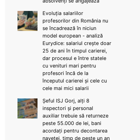
absolvenți se angajează
Evoluția salariilor
profesorilor din România nu
se încadrează în niciun
model european - analiză
Eurydice: salariul crește doar
25 de ani în timpul carierei,
dar procesul e între statele
cu venituri mari pentru
profesori încă de la
începutul carierei și cele cu
cele mai mici salarii
Șeful ISJ Gorj, alți 8
inspectori și personal
auxiliar trebuie să returneze
peste 55.000 de lei, bani
acordați pentru decontarea
navetei, timp de peste un an