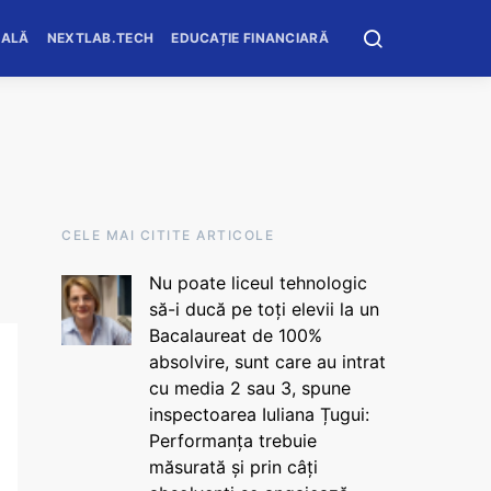
OALĂ
NEXTLAB.TECH
EDUCAȚIE FINANCIARĂ
CELE MAI CITITE ARTICOLE
Nu poate liceul tehnologic
să-i ducă pe toți elevii la un
Bacalaureat de 100%
absolvire, sunt care au intrat
cu media 2 sau 3, spune
inspectoarea Iuliana Țugui:
Performanța trebuie
măsurată și prin câți