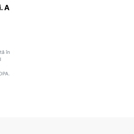
. A
tă în
l
 DPA.