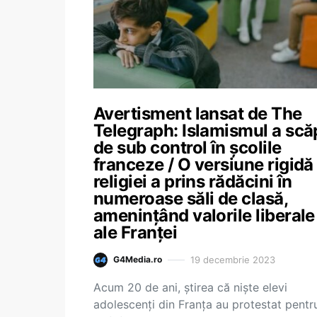
Avertisment lansat de The
Telegraph: Islamismul a scă
de sub control în școlile
franceze / O versiune rigidă
religiei a prins rădăcini în
numeroase săli de clasă,
amenințând valorile liberale
ale Franței
19 decembrie 2023
G4Media.ro
Acum 20 de ani, știrea că niște elevi
adolescenți din Franța au protestat pentr