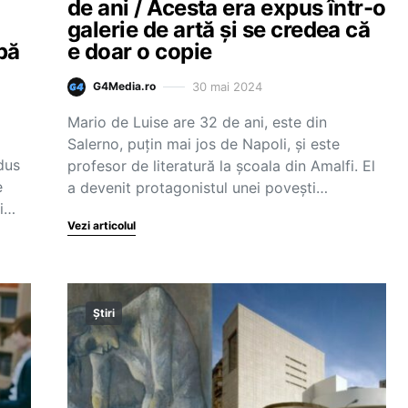
de ani / Acesta era expus într-o
galerie de artă și se credea că
upă
e doar o copie
30 mai 2024
G4Media.ro
Mario de Luise are 32 de ani, este din
Salerno, puțin mai jos de Napoli, și este
dus
profesor de literatură la școala din Amalfi. El
e
a devenit protagonistul unei povești…
ui…
Vezi articolul
Știri