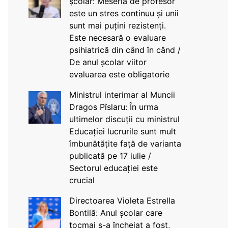
școlar: Meseria de profesor
este un stres continuu și unii
sunt mai puțini rezistenți.
Este necesară o evaluare
psihiatrică din când în când /
De anul școlar viitor
evaluarea este obligatorie
Ministrul interimar al Muncii
Dragos Pîslaru: În urma
ultimelor discuții cu ministrul
Educației lucrurile sunt mult
îmbunătățite față de varianta
publicată pe 17 iulie /
Sectorul educației este
crucial
Directoarea Violeta Estrella
Bontilă: Anul școlar care
tocmai s-a încheiat a fost,