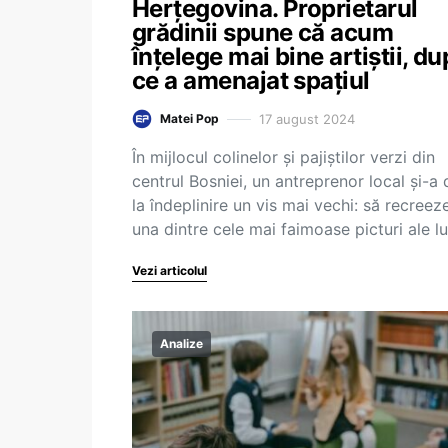
Herțegovina. Proprietarul
grădinii spune că acum
înțelege mai bine artiștii, d
ce a amenajat spațiul
17 august 2024
Matei Pop
În mijlocul colinelor şi pajiştilor verzi din
centrul Bosniei, un antreprenor local şi-a 
la îndeplinire un vis mai vechi: să recreez
una dintre cele mai faimoase picturi ale l
Vezi articolul
Analize