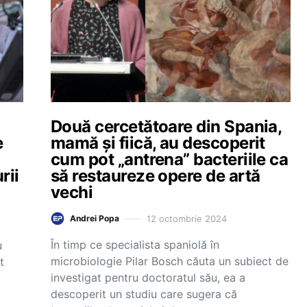
Două cercetătoare din Spania,
e
mamă și fiică, au descoperit
cum pot „antrena” bacteriile ca
rii
să restaureze opere de artă
vechi
12 octombrie 2024
Andrei Popa
În timp ce specialista spaniolă în
u
microbiologie Pilar Bosch căuta un subiect de
t
investigat pentru doctoratul său, ea a
descoperit un studiu care sugera că