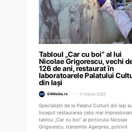
Tabloul „Car cu boi” al lui
Nicolae Grigorescu, vechi d
126 de ani, restaurat în
laboratoarele Palatului Cultu
din Iași
11 martie 2025
G4Media.ro
Specialiştii de la Palatul Culturii din Iași a
început restaurarea celui mai impresionan
tablou „Car cu boi” al pictorului Nicolae
Grigorescu, transmite Agerpres, potrivit