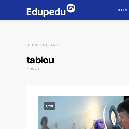
ȘTIRI
BROWSING TAG
tablou
7 posts
Știri