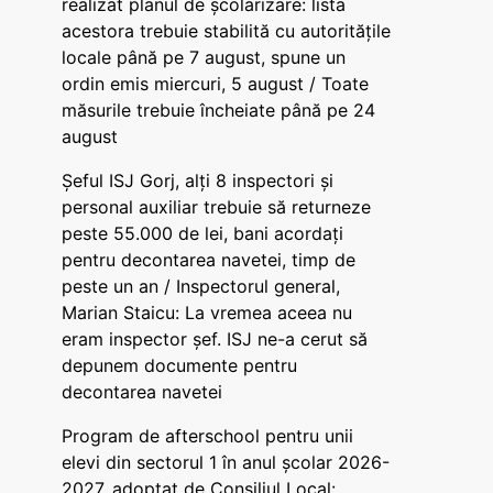
realizat planul de școlarizare: lista
acestora trebuie stabilită cu autoritățile
locale până pe 7 august, spune un
ordin emis miercuri, 5 august / Toate
măsurile trebuie încheiate până pe 24
august
Șeful ISJ Gorj, alți 8 inspectori și
personal auxiliar trebuie să returneze
peste 55.000 de lei, bani acordați
pentru decontarea navetei, timp de
peste un an / Inspectorul general,
Marian Staicu: La vremea aceea nu
eram inspector șef. ISJ ne-a cerut să
depunem documente pentru
decontarea navetei
Program de afterschool pentru unii
elevi din sectorul 1 în anul școlar 2026-
2027, adoptat de Consiliul Local: