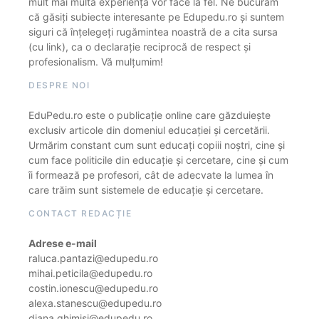
mult mai multă experiență vor face la fel. Ne bucurăm
că găsiți subiecte interesante pe Edupedu.ro și suntem
siguri că înțelegeți rugămintea noastră de a cita sursa
(cu link), ca o declarație reciprocă de respect și
profesionalism. Vă mulțumim!
DESPRE NOI
EduPedu.ro este o publicație online care găzduiește
exclusiv articole din domeniul educației și cercetării.
Urmărim constant cum sunt educați copiii noștri, cine și
cum face politicile din educație și cercetare, cine și cum
îi formează pe profesori, cât de adecvate la lumea în
care trăim sunt sistemele de educație și cercetare.
CONTACT REDACȚIE
Adrese e-mail
raluca.pantazi@edupedu.ro
mihai.peticila@edupedu.ro
costin.ionescu@edupedu.ro
alexa.stanescu@edupedu.ro
diana.ghimisi@edupedu.ro