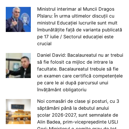
Ministrul interimar al Muncii Dragos
Pîslaru: În urma ultimelor discuții cu
ministrul Educației lucrurile sunt mult
îmbunătățite față de varianta publicată
pe 17 iulie / Sectorul educației este
crucial
Daniel David: Bacalaureatul nu ar trebui
să fie folosit ca mijloc de intrare la
facultate. Bacalaureatul trebuie să fie
un examen care certifică competențele
pe care le ai după parcursul unui
învățământ obligatoriu
Noi comasări de clase și posturi, cu 3
săptămâni până la debutul anului
școlar 2026-2027, sunt semnalate de
Alin Badea, prim-vicepreședinte USLI
Gorj: Ministerul o comite grav de tot.