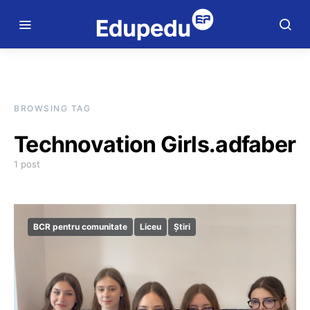
BROWSING TAG
Technovation Girls.adfaber
1 post
BCR pentru comunitate
Liceu
Știri