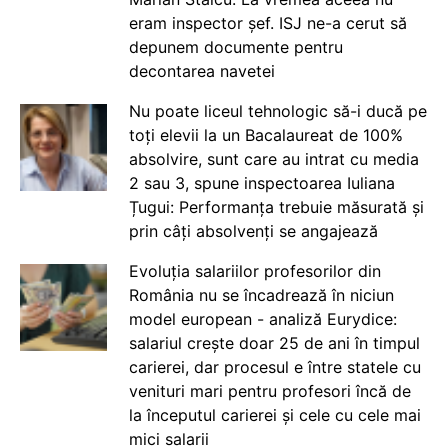
eram inspector șef. ISJ ne-a cerut să
depunem documente pentru
decontarea navetei
Nu poate liceul tehnologic să-i ducă pe
toți elevii la un Bacalaureat de 100%
absolvire, sunt care au intrat cu media
2 sau 3, spune inspectoarea Iuliana
Țugui: Performanța trebuie măsurată și
prin câți absolvenți se angajează
Evoluția salariilor profesorilor din
România nu se încadrează în niciun
model european - analiză Eurydice:
salariul crește doar 25 de ani în timpul
carierei, dar procesul e între statele cu
venituri mari pentru profesori încă de
la începutul carierei și cele cu cele mai
mici salarii