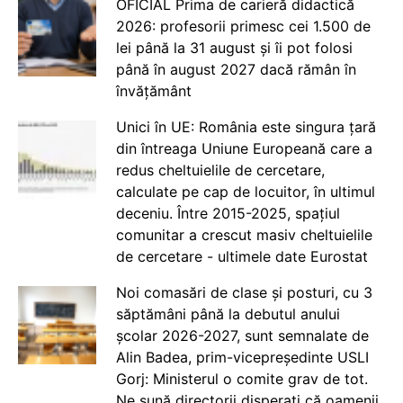
OFICIAL Prima de carieră didactică
2026: profesorii primesc cei 1.500 de
lei până la 31 august și îi pot folosi
până în august 2027 dacă rămân în
învățământ
Unici în UE: România este singura țară
din întreaga Uniune Europeană care a
redus cheltuielile de cercetare,
calculate pe cap de locuitor, în ultimul
deceniu. Între 2015-2025, spațiul
comunitar a crescut masiv cheltuielile
de cercetare - ultimele date Eurostat
Noi comasări de clase și posturi, cu 3
săptămâni până la debutul anului
școlar 2026-2027, sunt semnalate de
Alin Badea, prim-vicepreședinte USLI
Gorj: Ministerul o comite grav de tot.
Ne sună directorii disperați că oamenii