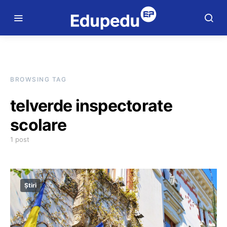
BROWSING TAG
telverde inspectorate
scolare
1 post
Știri