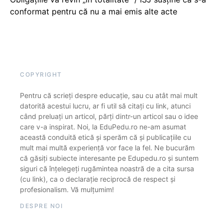
conformat pentru că nu a mai emis alte acte
COPYRIGHT
Pentru că scrieți despre educație, sau cu atât mai mult
datorită acestui lucru, ar fi util să citați cu link, atunci
când preluați un articol, părți dintr-un articol sau o idee
care v-a inspirat. Noi, la EduPedu.ro ne-am asumat
această conduită etică și sperăm că și publicațiile cu
mult mai multă experiență vor face la fel. Ne bucurăm
că găsiți subiecte interesante pe Edupedu.ro și suntem
siguri că înțelegeți rugămintea noastră de a cita sursa
(cu link), ca o declarație reciprocă de respect și
profesionalism. Vă mulțumim!
DESPRE NOI