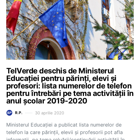
TelVerde deschis de Ministerul
Educației pentru părinți, elevi și
profesori: lista numerelor de telefon
pentru întrebări pe tema activității în
anul școlar 2019-2020
30 aprilie 2020
R.P.
Ministerul Educației a publicat lista numerelor de
telefon la care părinții, elevii și profesorii pot afla
informații „pe tema reluării/continuării activității în