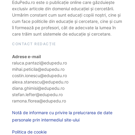
EduPedu.ro este o publicație online care găzduiește
exclusiv articole din domeniul educației și cercetării.
Urmărim constant cum sunt educați copiii noștri, cine și
cum face politicile din educație și cercetare, cine și cum
îi formează pe profesori, cât de adecvate la lumea în
care trăim sunt sistemele de educație și cercetare.
CONTACT REDACȚIE
Adrese e-mail
raluca.pantazi@edupedu.ro
mihai.peticila@edupedu.ro
costin.ionescu@edupedu.ro
alexa.stanescu@edupedu.ro
diana.ghimisi@edupedu.ro
stefan.lefter@edupedu.ro
ramona.florea@edupedu.ro
Notă de informare cu privire la prelucrarea de date
personale prin intermediul site-ului
Politica de cookie