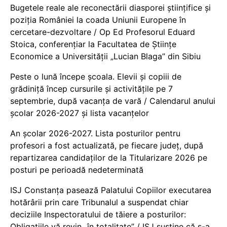
Bugetele reale ale reconectării diasporei științifice și
poziția României la coada Uniunii Europene în
cercetare-dezvoltare / Op Ed Profesorul Eduard
Stoica, conferențiar la Facultatea de Științe
Economice a Universității „Lucian Blaga” din Sibiu
Peste o lună începe școala. Elevii și copiii de
grădiniță încep cursurile și activitățile pe 7
septembrie, după vacanța de vară / Calendarul anului
școlar 2026-2027 și lista vacanțelor
An școlar 2026-2027. Lista posturilor pentru
profesori a fost actualizată, pe fiecare județ, după
repartizarea candidaților de la Titularizare 2026 pe
posturi pe perioadă nedeterminată
ISJ Constanța pasează Palatului Copiilor executarea
hotărârii prin care Tribunalul a suspendat chiar
deciziile Inspectoratului de tăiere a posturilor:
Obligațiile vă revin „în totalitate” / ISJ susține că s-a