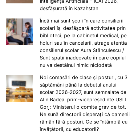
Inteligență Artificială – IOAI 2026,
desfășurată în Kazahstan
Încă mai sunt școli în care consilierii
școlari își desfășoară activitatea prin
biblioteci, pe la cabinetul medical, pe
holuri sau în cancelarii, atrage atenția
consilierul școlar Aura Stănculescu /
Sunt spații inadecvate în care copilul
nu va destăinui nimic niciodată
Noi comasări de clase și posturi, cu 3
săptămâni până la debutul anului
școlar 2026-2027, sunt semnalate de
Alin Badea, prim-vicepreședinte USLI
Gorj: Ministerul o comite grav de tot.
Ne sună directorii disperați că oamenii
rămân fără posturi. Ce se întâmplă cu
învățătorii, cu educatorii?