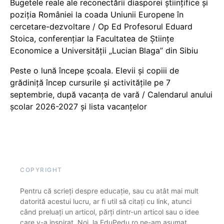
Bugetele reale ale reconectării diasporei științifice și
poziția României la coada Uniunii Europene în
cercetare-dezvoltare / Op Ed Profesorul Eduard
Stoica, conferențiar la Facultatea de Științe
Economice a Universității „Lucian Blaga” din Sibiu
Peste o lună începe școala. Elevii și copiii de
grădiniță încep cursurile și activitățile pe 7
septembrie, după vacanța de vară / Calendarul anului
școlar 2026-2027 și lista vacanțelor
COPYRIGHT
Pentru că scrieți despre educație, sau cu atât mai mult
datorită acestui lucru, ar fi util să citați cu link, atunci
când preluați un articol, părți dintr-un articol sau o idee
care v-a inspirat. Noi, la EduPedu.ro ne-am asumat