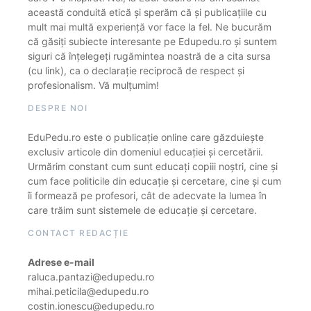
această conduită etică și sperăm că și publicațiile cu
mult mai multă experiență vor face la fel. Ne bucurăm
că găsiți subiecte interesante pe Edupedu.ro și suntem
siguri că înțelegeți rugămintea noastră de a cita sursa
(cu link), ca o declarație reciprocă de respect și
profesionalism. Vă mulțumim!
DESPRE NOI
EduPedu.ro este o publicație online care găzduiește
exclusiv articole din domeniul educației și cercetării.
Urmărim constant cum sunt educați copiii noștri, cine și
cum face politicile din educație și cercetare, cine și cum
îi formează pe profesori, cât de adecvate la lumea în
care trăim sunt sistemele de educație și cercetare.
CONTACT REDACȚIE
Adrese e-mail
raluca.pantazi@edupedu.ro
mihai.peticila@edupedu.ro
costin.ionescu@edupedu.ro