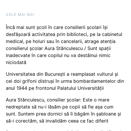
CELE MAI NOI
Încă mai sunt școli în care consilierii școlari își
desfășoară activitatea prin biblioteci, pe la cabinetul
medical, pe holuri sau în cancelarii, atrage atenția
consilierul școlar Aura Stănculescu / Sunt spații
inadecvate în care copilul nu va destăinui nimic
niciodată
Universitatea din București a reamplasat vulturul și
cei doi grifoni distruși în urma bombardamentelor din
anul 1944 pe frontonul Palatului Universității
Aura Stănculescu, consilier școlar: Este o mare
nedreptate să nu-i lăsăm pe copii să fie așa cum
sunt. Suntem prea dornici să îi băgăm în șabloane și
să-i corectăm, să invalidăm ceea ce fac diferit