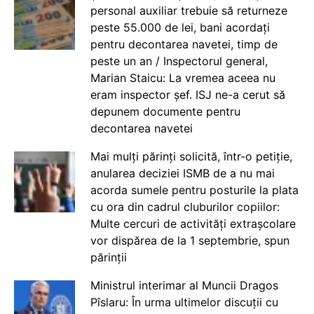
personal auxiliar trebuie să returneze
peste 55.000 de lei, bani acordați
pentru decontarea navetei, timp de
peste un an / Inspectorul general,
Marian Staicu: La vremea aceea nu
eram inspector șef. ISJ ne-a cerut să
depunem documente pentru
decontarea navetei
Mai mulți părinți solicită, într-o petiție,
anularea deciziei ISMB de a nu mai
acorda sumele pentru posturile la plata
cu ora din cadrul cluburilor copiilor:
Multe cercuri de activități extrașcolare
vor dispărea de la 1 septembrie, spun
părinții
Ministrul interimar al Muncii Dragos
Pîslaru: În urma ultimelor discuții cu