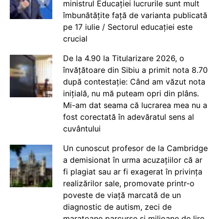
ministrul Educației lucrurile sunt mult
îmbunătățite față de varianta publicată
pe 17 iulie / Sectorul educației este
crucial
De la 4.90 la Titularizare 2026, o
învățătoare din Sibiu a primit nota 8.70
după contestație: Când am văzut nota
inițială, nu mă puteam opri din plâns.
Mi-am dat seama că lucrarea mea nu a
fost corectată în adevăratul sens al
cuvântului
Un cunoscut profesor de la Cambridge
a demisionat în urma acuzațiilor că ar
fi plagiat sau ar fi exagerat în privința
realizărilor sale, promovate printr-o
poveste de viață marcată de un
diagnostic de autism, zeci de
maratoane parcurse și milioane de lire