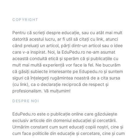
COPYRIGHT
Pentru că scrieți despre educație, sau cu atât mai mult
datorită acestui lucru, ar fi util să citați cu link, atunci
când preluați un articol, părți dintr-un articol sau o idee
care v-a inspirat. Noi, la EduPedu.ro ne-am asumat
această conduită etică și sperăm că și publicațiile cu
mult mai multă experiență vor face la fel. Ne bucurăm
că găsiți subiecte interesante pe Edupedu.ro și suntem
siguri că înțelegeți rugămintea noastră de a cita sursa
(cu link), ca o declarație reciprocă de respect și
profesionalism. Vă mulțumim!
DESPRE NOI
EduPedu.ro este o publicație online care găzduiește
exclusiv articole din domeniul educației și cercetării.
Urmărim constant cum sunt educați copiii noștri, cine și
cum face politicile din educație și cercetare, cine și cum