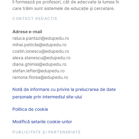
îi formează pe profesori, cât de adecvate la lumea în
care trăim sunt sistemele de educație și cercetare.
CONTACT REDACȚIE
Adrese e-mail
raluca.pantazi@edupedu.ro
mihai.peticila@edupedu.ro
costin.ionescu@edupedu.ro
alexa.stanescu@edupedu.ro
diana.ghimisi@edupedu.ro
stefan.lefter@edupedu.ro
ramona.florea@edupedu.ro
Notă de informare cu privire la prelucrarea de date
personale prin intermediul site-ului
Politica de cookie
Modifică setarile cookie-urilor
PUBLICITATE ȘI PARTENERIATE