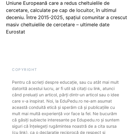
Uniune Europeană care a redus cheltuielile de
cercetare, calculate pe cap de locuitor, în ultimul
deceniu. Între 2015-2025, spațiul comunitar a crescut
masiv cheltuielile de cercetare – ultimele date
Eurostat
COPYRIGHT
Pentru că scrieți despre educație, sau cu atât mai mult
datorită acestui lucru, ar fi util să citați cu link, atunci
când preluați un articol, părți dintr-un articol sau o idee
care v-a inspirat. Noi, la EduPedu.ro ne-am asumat
această conduită etică și sperăm că și publicațiile cu
mult mai multă experiență vor face la fel. Ne bucurăm
că găsiți subiecte interesante pe Edupedu.ro și suntem
siguri că înțelegeți rugămintea noastră de a cita sursa
(cu link), ca o declarație reciprocă de respect și