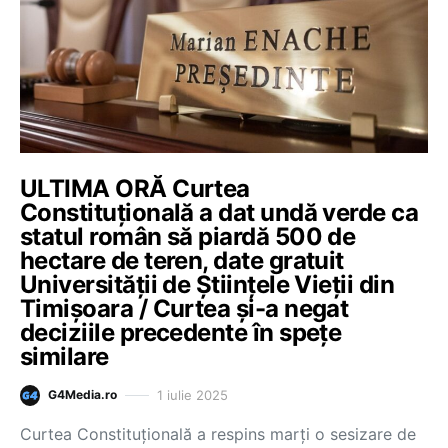
ULTIMA ORĂ Curtea
Constituțională a dat undă verde ca
statul român să piardă 500 de
hectare de teren, date gratuit
Universității de Științele Vieții din
Timișoara / Curtea și-a negat
deciziile precedente în spețe
similare
1 iulie 2025
G4Media.ro
Curtea Constituțională a respins marți o sesizare de