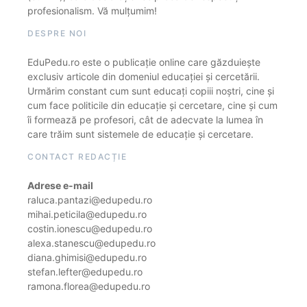
profesionalism. Vă mulțumim!
DESPRE NOI
EduPedu.ro este o publicație online care găzduiește
exclusiv articole din domeniul educației și cercetării.
Urmărim constant cum sunt educați copiii noștri, cine și
cum face politicile din educație și cercetare, cine și cum
îi formează pe profesori, cât de adecvate la lumea în
care trăim sunt sistemele de educație și cercetare.
CONTACT REDACȚIE
Adrese e-mail
raluca.pantazi@edupedu.ro
mihai.peticila@edupedu.ro
costin.ionescu@edupedu.ro
alexa.stanescu@edupedu.ro
diana.ghimisi@edupedu.ro
stefan.lefter@edupedu.ro
ramona.florea@edupedu.ro