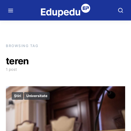
BROWSING TAG
teren
1 post
Știri
Universitate