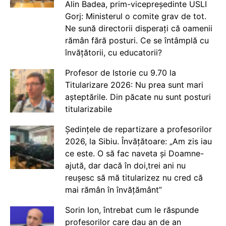
Alin Badea, prim-vicepreședinte USLI
Gorj: Ministerul o comite grav de tot.
Ne sună directorii disperați că oamenii
rămân fără posturi. Ce se întâmplă cu
învățătorii, cu educatorii?
Profesor de Istorie cu 9.70 la
Titularizare 2026: Nu prea sunt mari
așteptările. Din păcate nu sunt posturi
titularizabile
Ședințele de repartizare a profesorilor
2026, la Sibiu. Învățătoare: „Am zis iau
ce este. O să fac naveta și Doamne-
ajută, dar dacă în doi,trei ani nu
reușesc să mă titularizez nu cred că
mai rămân în învățământ”
Sorin Ion, întrebat cum le răspunde
profesorilor care dau an de an