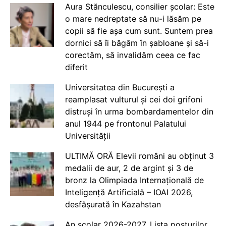
Aura Stănculescu, consilier școlar: Este
o mare nedreptate să nu-i lăsăm pe
copii să fie așa cum sunt. Suntem prea
dornici să îi băgăm în șabloane și să-i
corectăm, să invalidăm ceea ce fac
diferit
Universitatea din București a
reamplasat vulturul și cei doi grifoni
distruși în urma bombardamentelor din
anul 1944 pe frontonul Palatului
Universității
ULTIMĂ ORĂ Elevii români au obținut 3
medalii de aur, 2 de argint și 3 de
bronz la Olimpiada Internațională de
Inteligență Artificială – IOAI 2026,
desfășurată în Kazahstan
An școlar 2026-2027. Lista posturilor