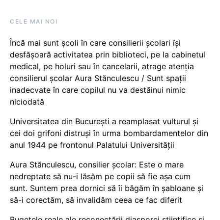
CELE MAI NOI
Încă mai sunt școli în care consilierii școlari își
desfășoară activitatea prin biblioteci, pe la cabinetul
medical, pe holuri sau în cancelarii, atrage atenția
consilierul școlar Aura Stănculescu / Sunt spații
inadecvate în care copilul nu va destăinui nimic
niciodată
Universitatea din București a reamplasat vulturul și
cei doi grifoni distruși în urma bombardamentelor din
anul 1944 pe frontonul Palatului Universității
Aura Stănculescu, consilier școlar: Este o mare
nedreptate să nu-i lăsăm pe copii să fie așa cum
sunt. Suntem prea dornici să îi băgăm în șabloane și
să-i corectăm, să invalidăm ceea ce fac diferit
Bugetele reale ale reconectării diasporei științifice și