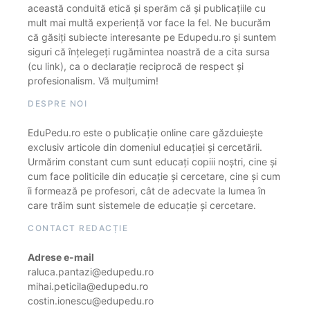
această conduită etică și sperăm că și publicațiile cu
mult mai multă experiență vor face la fel. Ne bucurăm
că găsiți subiecte interesante pe Edupedu.ro și suntem
siguri că înțelegeți rugămintea noastră de a cita sursa
(cu link), ca o declarație reciprocă de respect și
profesionalism. Vă mulțumim!
DESPRE NOI
EduPedu.ro este o publicație online care găzduiește
exclusiv articole din domeniul educației și cercetării.
Urmărim constant cum sunt educați copiii noștri, cine și
cum face politicile din educație și cercetare, cine și cum
îi formează pe profesori, cât de adecvate la lumea în
care trăim sunt sistemele de educație și cercetare.
CONTACT REDACȚIE
Adrese e-mail
raluca.pantazi@edupedu.ro
mihai.peticila@edupedu.ro
costin.ionescu@edupedu.ro