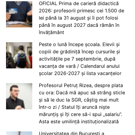
OFICIAL Prima de carieră didactică
2026: profesorii primesc cei 1.500 de
lei până la 31 august și îi pot folosi
până în august 2027 dacă rămân în
învățământ
Peste o lună începe școala. Elevii și
copiii de grădiniță încep cursurile și
activitățile pe 7 septembrie, după
vacanța de vară / Calendarul anului
școlar 2026-2027 și lista vacanțelor
Profesorul Petruț Rizea, despre plata
cu ora: Dacă mă apuc să strâng sticle
și să le duc la SGR, câștig mai mult
într-o zi / Statul îți aruncă niște
mărunțiș și îți cere să-i spui „salariu”.
Asta este umilință instituționalizată
Universitatea din București a