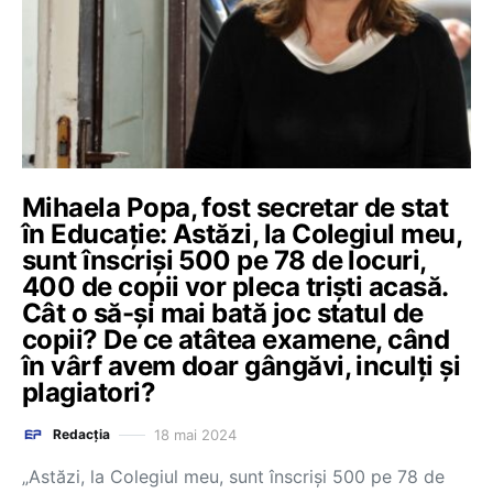
Mihaela Popa, fost secretar de stat
în Educație: Astăzi, la Colegiul meu,
sunt înscriși 500 pe 78 de locuri,
400 de copii vor pleca triști acasă.
Cât o să-și mai bată joc statul de
copii? De ce atâtea examene, când
în vârf avem doar gângăvi, inculți și
plagiatori?
18 mai 2024
Redacția
„Astăzi, la Colegiul meu, sunt înscriși 500 pe 78 de