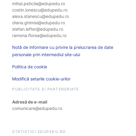
mihai.peticila@edupedu.ro
costin.ionescu@edupedu.ro
alexa.stanescu@edupedu.ro
diana.ghimisi@edupedu.ro
stefan.lefter@edupedu.ro
ramona.florea@edupedu.ro
Notă de informare cu privire la prelucrarea de date
personale prin intermediul site-ului
Politica de cookie
Modifică setarile cookie-urilor
PUBLICITATE ȘI PARTENERIATE
Adresă de e-mail
comunicare@edupedu.ro
STATISTICI EDUPEDU.RO