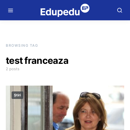
BROWSING TAG
test franceaza
2 posts
Știri