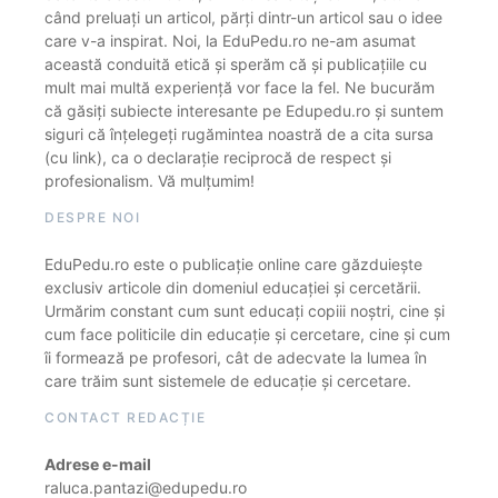
când preluați un articol, părți dintr-un articol sau o idee
care v-a inspirat. Noi, la EduPedu.ro ne-am asumat
această conduită etică și sperăm că și publicațiile cu
mult mai multă experiență vor face la fel. Ne bucurăm
că găsiți subiecte interesante pe Edupedu.ro și suntem
siguri că înțelegeți rugămintea noastră de a cita sursa
(cu link), ca o declarație reciprocă de respect și
profesionalism. Vă mulțumim!
DESPRE NOI
EduPedu.ro este o publicație online care găzduiește
exclusiv articole din domeniul educației și cercetării.
Urmărim constant cum sunt educați copiii noștri, cine și
cum face politicile din educație și cercetare, cine și cum
îi formează pe profesori, cât de adecvate la lumea în
care trăim sunt sistemele de educație și cercetare.
CONTACT REDACȚIE
Adrese e-mail
raluca.pantazi@edupedu.ro