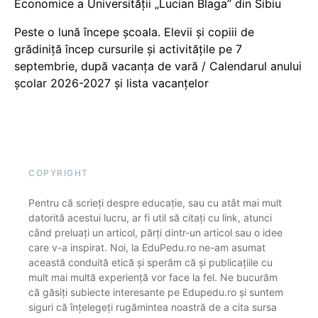
Economice a Universității „Lucian Blaga” din Sibiu
Peste o lună începe școala. Elevii și copiii de
grădiniță încep cursurile și activitățile pe 7
septembrie, după vacanța de vară / Calendarul anului
școlar 2026-2027 și lista vacanțelor
COPYRIGHT
Pentru că scrieți despre educație, sau cu atât mai mult
datorită acestui lucru, ar fi util să citați cu link, atunci
când preluați un articol, părți dintr-un articol sau o idee
care v-a inspirat. Noi, la EduPedu.ro ne-am asumat
această conduită etică și sperăm că și publicațiile cu
mult mai multă experiență vor face la fel. Ne bucurăm
că găsiți subiecte interesante pe Edupedu.ro și suntem
siguri că înțelegeți rugămintea noastră de a cita sursa