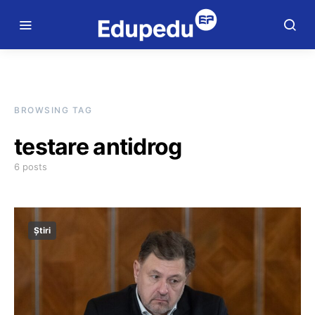
BROWSING TAG
testare antidrog
6 posts
Știri