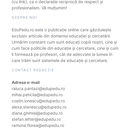
(cu link), ca o declarație reciprocă de respect și
profesionalism. Vă mulțumim!
DESPRE NOI
EduPedu.ro este o publicație online care găzduiește
exclusiv articole din domeniul educației și cercetării.
Urmărim constant cum sunt educați copiii noștri, cine și
cum face politicile din educație și cercetare, cine și cum
îi formează pe profesori, cât de adecvate la lumea în
care trăim sunt sistemele de educație și cercetare.
CONTACT REDACȚIE
Adrese e-mail
raluca.pantazi@edupedu.ro
mihai.peticila@edupedu.ro
costin.ionescu@edupedu.ro
alexa.stanescu@edupedu.ro
diana.ghimisi@edupedu.ro
stefan.lefter@edupedu.ro
ramona.florea@edupedu.ro