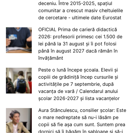
deceniu. Între 2015-2025, spațiul
comunitar a crescut masiv cheltuielile
de cercetare - ultimele date Eurostat
OFICIAL Prima de carieră didactică
2026: profesorii primesc cei 1.500 de
lei până la 31 august și îi pot folosi
până în august 2027 dacă rămân în
învățământ
Peste o lună începe școala. Elevii și
copiii de grădiniță încep cursurile și
activitățile pe 7 septembrie, după
vacanța de vară / Calendarul anului
școlar 2026-2027 și lista vacanțelor
Aura Stănculescu, consilier școlar: Este
o mare nedreptate să nu-i lăsăm pe
copii să fie așa cum sunt. Suntem prea
dornici să îi băgăm în șabloane și să-i