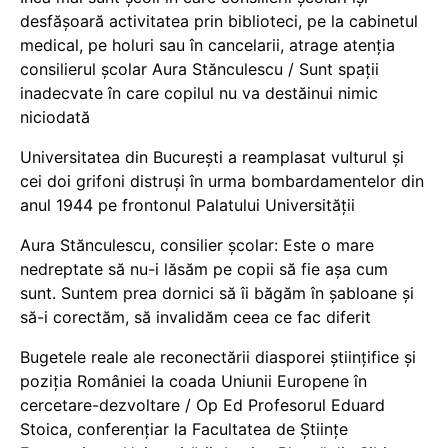
desfășoară activitatea prin biblioteci, pe la cabinetul
medical, pe holuri sau în cancelarii, atrage atenția
consilierul școlar Aura Stănculescu / Sunt spații
inadecvate în care copilul nu va destăinui nimic
niciodată
Universitatea din București a reamplasat vulturul și
cei doi grifoni distruși în urma bombardamentelor din
anul 1944 pe frontonul Palatului Universității
Aura Stănculescu, consilier școlar: Este o mare
nedreptate să nu-i lăsăm pe copii să fie așa cum
sunt. Suntem prea dornici să îi băgăm în șabloane și
să-i corectăm, să invalidăm ceea ce fac diferit
Bugetele reale ale reconectării diasporei științifice și
poziția României la coada Uniunii Europene în
cercetare-dezvoltare / Op Ed Profesorul Eduard
Stoica, conferențiar la Facultatea de Științe