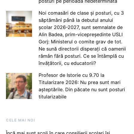
posturi pe perioadă nedeterminată
Noi comasări de clase și posturi, cu 3
săptămâni până la debutul anului
școlar 2026-2027, sunt semnalate de
Alin Badea, prim-vicepreședinte USLI
Gorj: Ministerul o comite grav de tot.
Ne sună directorii disperați că oamenii
rămân fără posturi. Ce se întâmplă cu
învățătorii, cu educatorii?
Profesor de Istorie cu 9.70 la
Titularizare 2026: Nu prea sunt mari
așteptările. Din păcate nu sunt posturi
titularizabile
CELE MAI NOI
Încă mai sunt școli în care consilierii școlari își