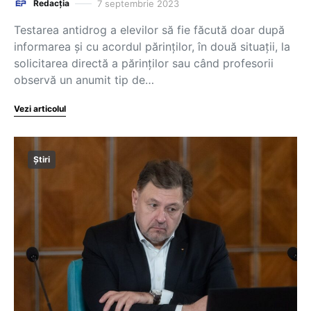
7 septembrie 2023
Redacția
Testarea antidrog a elevilor să fie făcută doar după
informarea şi cu acordul părinţilor, în două situaţii, la
solicitarea directă a părinţilor sau când profesorii
observă un anumit tip de…
Vezi articolul
Știri