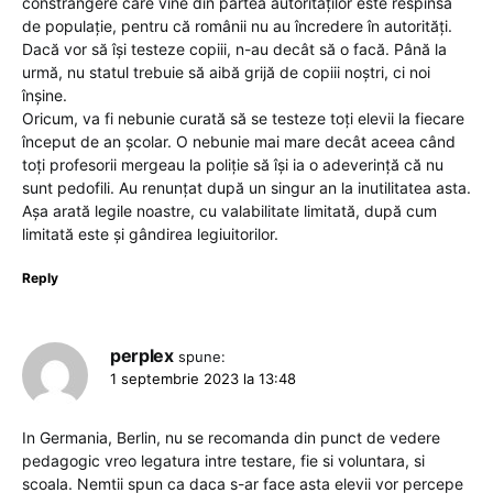
constrângere care vine din partea autorităților este respinsă
de populație, pentru că românii nu au încredere în autorități.
Dacă vor să își testeze copiii, n-au decât să o facă. Până la
urmă, nu statul trebuie să aibă grijă de copiii noștri, ci noi
înșine.
Oricum, va fi nebunie curată să se testeze toți elevii la fiecare
început de an școlar. O nebunie mai mare decât aceea când
toți profesorii mergeau la poliție să își ia o adeverință că nu
sunt pedofili. Au renunțat după un singur an la inutilitatea asta.
Așa arată legile noastre, cu valabilitate limitată, după cum
limitată este și gândirea legiuitorilor.
Reply
perplex
spune:
1 septembrie 2023 la 13:48
In Germania, Berlin, nu se recomanda din punct de vedere
pedagogic vreo legatura intre testare, fie si voluntara, si
scoala. Nemtii spun ca daca s-ar face asta elevii vor percepe