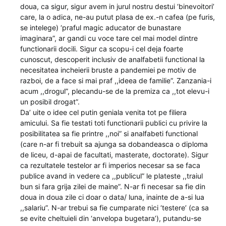
doua, ca sigur, sigur avem in jurul nostru destui ‘binevoitori’
care, la o adica, ne-au putut plasa de ex.-n cafea (pe furis,
se intelege) ‘praful magic aducator de bunastare
imaginara”, ar gandi cu voce tare cel mai model dintre
functionarii docili. Sigur ca scopu-i cel deja foarte
cunoscut, descoperit inclusiv de analfabetii functional la
necesitatea incheierii bruste a pandemiei pe motiv de
razboi, de a face si mai praf ,,ideea de familie”. Zanzania-i
acum ,,drogul”, plecandu-se de la premiza ca ,,tot elevu-i
un posibil drogat”.
Da’ uite o idee cel putin geniala venita tot pe filiera
amicului. Sa fie testati toti functionarii publici cu privire la
posibilitatea sa fie printre ,,noi” si analfabeti functional
(care n-ar fi trebuit sa ajunga sa dobandeasca o diploma
de liceu, d-apai de facultati, masterate, doctorate). Sigur
ca rezultatele testelor ar fi imperios necesar sa se faca
publice avand in vedere ca ,,publicul” le plateste ,,traiul
bun si fara grija zilei de maine”. N-ar fi necesar sa fie din
doua in doua zile ci doar o data/ luna, inainte de a-si lua
,,salariu”. N-ar trebui sa fie cumparate nici ‘testere’ (ca sa
se evite cheltuieli din ‘anvelopa bugetara’), putandu-se