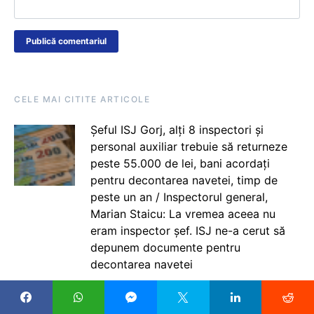
CELE MAI CITITE ARTICOLE
Șeful ISJ Gorj, alți 8 inspectori și
personal auxiliar trebuie să returneze
peste 55.000 de lei, bani acordați
pentru decontarea navetei, timp de
peste un an / Inspectorul general,
Marian Staicu: La vremea aceea nu
eram inspector șef. ISJ ne-a cerut să
depunem documente pentru
decontarea navetei
Noi comasări de clase și posturi, cu 3
săptămâni până la debutul anului