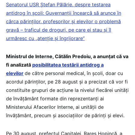
Senatorul USR Ștefan Pălărie, despre testarea
antidrog în școli: Guvernanții încearcă să arunce în
cârca părinților, profesorilor și elevilor o problemă
gravă – traficul de droguri, pe care ei stau și îl
urmăresc cu „atenție și îngrijorare”
Ministrul de Interne, Cătălin Predoiu, a anunţat că va
fi analizată
posibilitatea testării antidrog a
elevilor
de către personal medical, în şcoli, doar cu
acordul părinţilor, pe 28 august și a precizat că vor fi
constituite grupuri de acţiune la nivelul fiecărei unităţi
de învăţământ formate din reprezentanţi ai
Ministerului Afacerilor Interne, ai unităţii de
învăţământ, precum şi asociaţiilor de părinţi şi elevi.
Pe 30 august, prefectul Capitalei, Rareş Hopincă, a