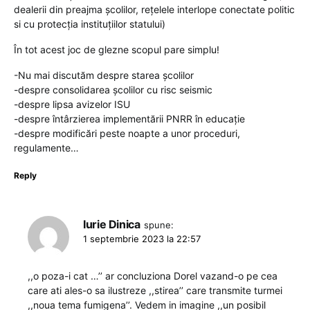
dealerii din preajma școlilor, rețelele interlope conectate politic
si cu protecția instituțiilor statului)
În tot acest joc de glezne scopul pare simplu!
-Nu mai discutăm despre starea școlilor
-despre consolidarea școlilor cu risc seismic
-despre lipsa avizelor ISU
-despre întârzierea implementării PNRR în educație
-despre modificări peste noapte a unor proceduri,
regulamente…
Reply
Iurie Dinica
spune:
1 septembrie 2023 la 22:57
,,o poza-i cat …’’ ar concluziona Dorel vazand-o pe cea
care ati ales-o sa ilustreze ,,stirea’’ care transmite turmei
,,noua tema fumigena’’. Vedem in imagine ,,un posibil