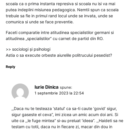
scoala ca o prima instanta represiva si scoala nu isi va mai
putea indeplini misiunea pedagogica. Nemtii spun ca scoala
trebuie sa fie in primul rand locul unde se invata, unde se
comunica si unde se face preventie.
Faceti comparatie intre atitudinea specialistilor germani si
atitudinea „specialistilor” cu carnet de partid din RO.
>> sociologi și psihologi
Astia o sa execute orbeste aiurelile politrucului pesedist?
Reply
Iurie Dinica
spune:
1 septembrie 2023 la 22:54
,,Daca nu te testeaza ‘statul’ ca sa-ti caute ‘govid’ sigur,
sigur gaseste el ceva”, imi zicea un amic acum doi ani. Si
uite ca ,,le fuge mintea” si-au preluat ‘ideea”. ,,Haideti sa ne
testam cu totii, daca nu in fiecare zi, macar din dou in