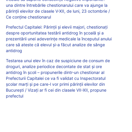
una dintre întrebările chestionarului care va ajunge la
părinții elevilor de clasele V-XII, de luni, 23 octombrie /
Ce conține chestionarul
Prefectul Capitalei: Părinţii şi elevii majori, chestionaţi
despre oportunitatea testării antidrog în şcoală și a
prezentării unei adeverinţe medicale la începutul anului
care să ateste că elevul şi-a făcut analize de sânge
antidrog
Testarea unui elev în caz de suspiciune de consum de
droguri, analize periodice decontate de stat și ore
antidrog în școli – propunerile dintr-un chestionar al
Prefecturii Capitalei ce va fi validat cu Inspectoratul
școlar marți și pe care-l vor primi părinții elevilor din
București / Vizați ar fi cei din clasele VII-XII, propune
prefectul