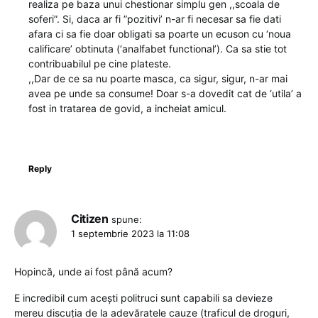
realiza pe baza unui chestionar simplu gen ,,scoala de
soferi”. Si, daca ar fi ”pozitivi’ n-ar fi necesar sa fie dati
afara ci sa fie doar obligati sa poarte un ecuson cu ‘noua
calificare’ obtinuta (‘analfabet functional’). Ca sa stie tot
contribuabilul pe cine plateste.
,,Dar de ce sa nu poarte masca, ca sigur, sigur, n-ar mai
avea pe unde sa consume! Doar s-a dovedit cat de ‘utila’ a
fost in tratarea de govid, a incheiat amicul.
Reply
Citizen
spune:
1 septembrie 2023 la 11:08
Hopincă, unde ai fost până acum?
E incredibil cum acești politruci sunt capabili sa devieze
mereu discuția de la adevăratele cauze (traficul de droguri,