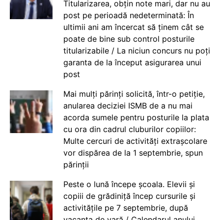
Titularizarea, obțin note mari, dar nu au
post pe perioadă nedeterminată: În
ultimii ani am încercat să ținem cât se
poate de bine sub control posturile
titularizabile / La niciun concurs nu poți
garanta de la început asigurarea unui
post
Mai mulți părinți solicită, într-o petiție,
anularea deciziei ISMB de a nu mai
acorda sumele pentru posturile la plata
cu ora din cadrul cluburilor copiilor:
Multe cercuri de activități extrașcolare
vor dispărea de la 1 septembrie, spun
părinții
Peste o lună începe școala. Elevii și
copiii de grădiniță încep cursurile și
activitățile pe 7 septembrie, după
vacanța de vară / Calendarul anului