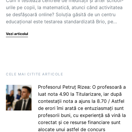
Cum îi testează centrele de meditații și after school-
urile pe copii, la matematică, atunci când activitatea
se desfășoară online? Soluția găsită de un centru
educațional este testarea standardizată Brio, pe…
Vezi articolul
CELE MAI CITITE ARTICOLE
Profesorul Petruț Rizea: O profesoară a
luat nota 4.90 la Titularizare, iar după
contestații nota a ajuns la 8.70 / Astfel
de erori îmi arată ce entuziasmați sunt
profesorii buni, cu experiență să vină la
corectat și ce resurse financiare sunt
alocate unui astfel de concurs