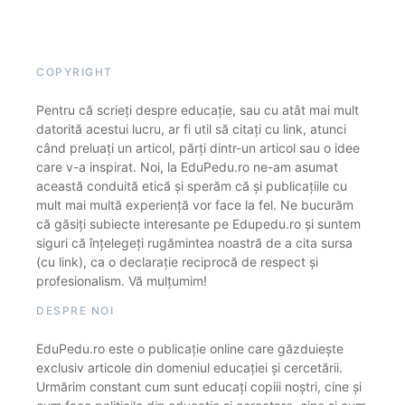
COPYRIGHT
Pentru că scrieți despre educație, sau cu atât mai mult
datorită acestui lucru, ar fi util să citați cu link, atunci
când preluați un articol, părți dintr-un articol sau o idee
care v-a inspirat. Noi, la EduPedu.ro ne-am asumat
această conduită etică și sperăm că și publicațiile cu
mult mai multă experiență vor face la fel. Ne bucurăm
că găsiți subiecte interesante pe Edupedu.ro și suntem
siguri că înțelegeți rugămintea noastră de a cita sursa
(cu link), ca o declarație reciprocă de respect și
profesionalism. Vă mulțumim!
DESPRE NOI
EduPedu.ro este o publicație online care găzduiește
exclusiv articole din domeniul educației și cercetării.
Urmărim constant cum sunt educați copiii noștri, cine și