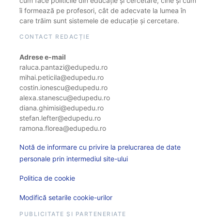
cum face politicile din educație și cercetare, cine și cum
îi formează pe profesori, cât de adecvate la lumea în
care trăim sunt sistemele de educație și cercetare.
CONTACT REDACȚIE
Adrese e-mail
raluca.pantazi@edupedu.ro
mihai.peticila@edupedu.ro
costin.ionescu@edupedu.ro
alexa.stanescu@edupedu.ro
diana.ghimisi@edupedu.ro
stefan.lefter@edupedu.ro
ramona.florea@edupedu.ro
Notă de informare cu privire la prelucrarea de date
personale prin intermediul site-ului
Politica de cookie
Modifică setarile cookie-urilor
PUBLICITATE ȘI PARTENERIATE