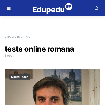
BROWSING TAG
teste online romana
1 post
DigitalTeach