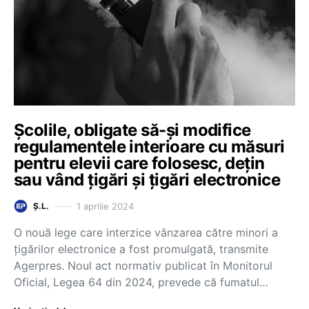
Școlile, obligate să-și modifice
regulamentele interioare cu măsuri
pentru elevii care folosesc, dețin
sau vând țigări și țigări electronice
1 aprilie 2024
Ș.L.
O nouă lege care interzice vânzarea către minori a
țigărilor electronice a fost promulgată, transmite
Agerpres. Noul act normativ publicat în Monitorul
Oficial, Legea 64 din 2024, prevede că fumatul…