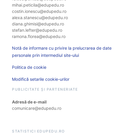
mihai.peticila@edupedu.ro
costin.ionescu@edupedu.ro
alexa.stanescu@edupedu.ro
diana.ghimisi@edupedu.ro
stefan.lefter@edupedu.ro
ramona.florea@edupedu.ro
Notă de informare cu privire la prelucrarea de date
personale prin intermediul site-ului
Politica de cookie
Modifică setarile cookie-urilor
PUBLICITATE ȘI PARTENERIATE
Adresă de e-mail
comunicare@edupedu.ro
STATISTICI EDUPEDU.RO