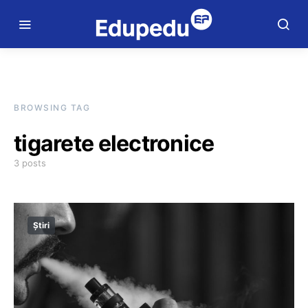
BROWSING TAG
tigarete electronice
3 posts
Știri