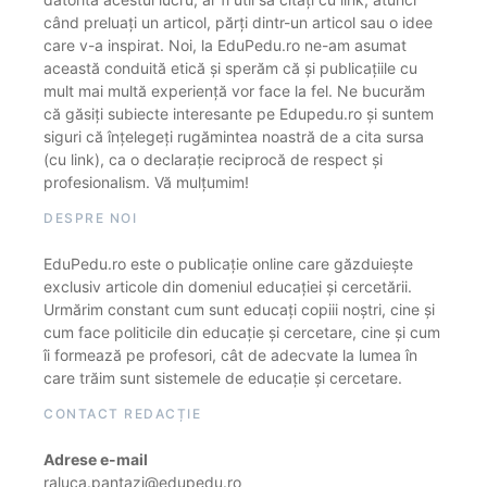
când preluați un articol, părți dintr-un articol sau o idee
care v-a inspirat. Noi, la EduPedu.ro ne-am asumat
această conduită etică și sperăm că și publicațiile cu
mult mai multă experiență vor face la fel. Ne bucurăm
că găsiți subiecte interesante pe Edupedu.ro și suntem
siguri că înțelegeți rugămintea noastră de a cita sursa
(cu link), ca o declarație reciprocă de respect și
profesionalism. Vă mulțumim!
DESPRE NOI
EduPedu.ro este o publicație online care găzduiește
exclusiv articole din domeniul educației și cercetării.
Urmărim constant cum sunt educați copiii noștri, cine și
cum face politicile din educație și cercetare, cine și cum
îi formează pe profesori, cât de adecvate la lumea în
care trăim sunt sistemele de educație și cercetare.
CONTACT REDACȚIE
Adrese e-mail
raluca.pantazi@edupedu.ro