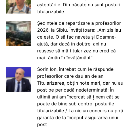
așteptările. Din păcate nu sunt posturi
titularizabile
Ședințele de repartizare a profesorilor
2026, la Sibiu. Învățătoare: „Am zis iau
ce este. O să fac naveta și Doamne-
ajută, dar dacă în doi,trei ani nu
reușesc să mă titularizez nu cred că
mai rămân în învățământ”
Sorin Ion, întrebat cum le răspunde
profesorilor care dau an de an
Titularizarea, obțin note mari, dar nu au
post pe perioadă nedeterminată: În
ultimii ani am încercat să ținem cât se
poate de bine sub control posturile
titularizabile / La niciun concurs nu poți
garanta de la început asigurarea unui
post