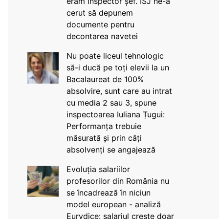
eram inspector șef. ISJ ne-a
cerut să depunem
documente pentru
decontarea navetei
Nu poate liceul tehnologic
să-i ducă pe toți elevii la un
Bacalaureat de 100%
absolvire, sunt care au intrat
cu media 2 sau 3, spune
inspectoarea Iuliana Țugui:
Performanța trebuie
măsurată și prin câți
absolvenți se angajează
Evoluția salariilor
profesorilor din România nu
se încadrează în niciun
model european - analiză
Eurydice: salariul crește doar