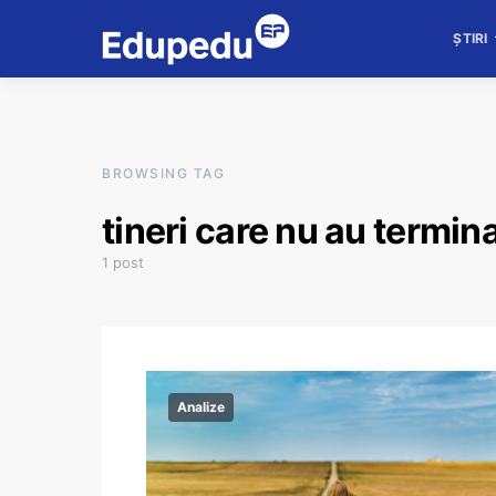
ȘTIRI
BROWSING TAG
tineri care nu au termina
1 post
Analize