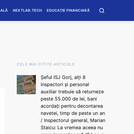
OALĂ
NEXTLAB.TECH
EDUCAȚIE FINANCIARĂ
CELE MAI CITITE ARTICOLE
Șeful ISJ Gorj, alți 8
inspectori și personal
auxiliar trebuie să returneze
peste 55.000 de lei, bani
acordați pentru decontarea
navetei, timp de peste un an
/ Inspectorul general, Marian
Staicu: La vremea aceea nu