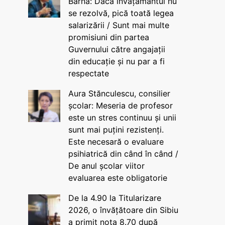
Barna: Dacă învățământul nu
se rezolvă, pică toată legea
salarizării / Sunt mai multe
promisiuni din partea
Guvernului către angajații
din educație și nu par a fi
respectate
Aura Stănculescu, consilier
școlar: Meseria de profesor
este un stres continuu și unii
sunt mai puțini rezistenți.
Este necesară o evaluare
psihiatrică din când în când /
De anul școlar viitor
evaluarea este obligatorie
De la 4.90 la Titularizare
2026, o învățătoare din Sibiu
a primit nota 8.70 după