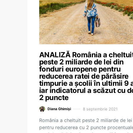
ANALIZĂ România a cheltui
peste 2 miliarde de lei din
fonduri europene pentru
reducerea ratei de părăsire
timpurie a școlii în ultimii 9 
iar indicatorul a scăzut cu d
2 puncte
8 septembrie 2021
Diana Ghimiși
România a cheltuit peste 2 miliarde de lei
pentru reducerea cu 2 puncte procentual