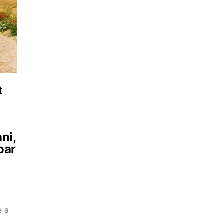
t
ani,
oar
e a