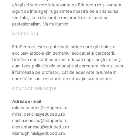
că găsiți subiecte interesante pe Edupedu.ro și suntem
siguri că înțelegeți rugămintea noastră de a cita sursa
(cu link), ca o declarație reciprocă de respect și
profesionalism. Vă mulțumim!
DESPRE NOI
EduPedu.ro este o publicație online care găzduiește
exclusiv articole din domeniul educației și cercetării.
Urmărim constant cum sunt educați copiii noștri, cine și
cum face politicile din educație și cercetare, cine și cum
îi formează pe profesori, cât de adecvate la lumea în
care trăim sunt sistemele de educație și cercetare.
CONTACT REDACȚIE
Adrese e-mail
raluca.pantazi@edupedu.ro
mihai.peticila@edupedu.ro
costin.ionescu@edupedu.ro
alexa.stanescu@edupedu.ro
diana.ghimisi@edupedu.ro