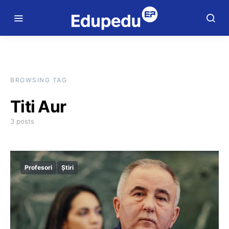
BROWSING TAG
Titi Aur
3 posts
Profesori
Știri