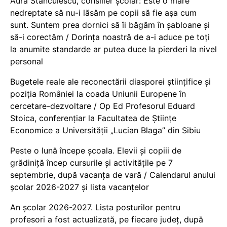
Aura Stănculescu, consilier școlar: Este o mare
nedreptate să nu-i lăsăm pe copii să fie așa cum
sunt. Suntem prea dornici să îi băgăm în șabloane și
să-i corectăm / Dorința noastră de a-i aduce pe toți
la anumite standarde ar putea duce la pierderi la nivel
personal
Bugetele reale ale reconectării diasporei științifice și
poziția României la coada Uniunii Europene în
cercetare-dezvoltare / Op Ed Profesorul Eduard
Stoica, conferențiar la Facultatea de Științe
Economice a Universității „Lucian Blaga” din Sibiu
Peste o lună începe școala. Elevii și copiii de
grădiniță încep cursurile și activitățile pe 7
septembrie, după vacanța de vară / Calendarul anului
școlar 2026-2027 și lista vacanțelor
An școlar 2026-2027. Lista posturilor pentru
profesori a fost actualizată, pe fiecare județ, după