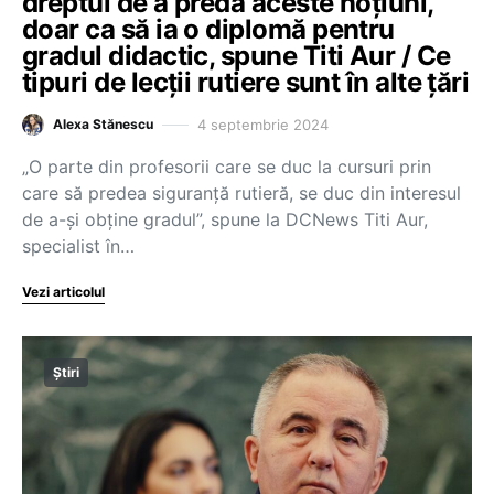
dreptul de a preda aceste noțiuni,
doar ca să ia o diplomă pentru
gradul didactic, spune Titi Aur / Ce
tipuri de lecții rutiere sunt în alte țări
4 septembrie 2024
Alexa Stănescu
„O parte din profesorii care se duc la cursuri prin
care să predea siguranță rutieră, se duc din interesul
de a-și obține gradul”, spune la DCNews Titi Aur,
specialist în…
Vezi articolul
Știri