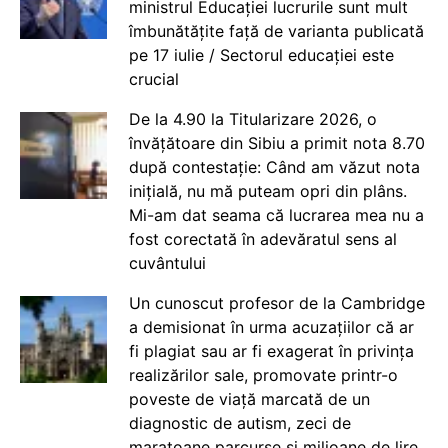
ministrul Educației lucrurile sunt mult
îmbunătățite față de varianta publicată
pe 17 iulie / Sectorul educației este
crucial
De la 4.90 la Titularizare 2026, o
învățătoare din Sibiu a primit nota 8.70
după contestație: Când am văzut nota
inițială, nu mă puteam opri din plâns.
Mi-am dat seama că lucrarea mea nu a
fost corectată în adevăratul sens al
cuvântului
Un cunoscut profesor de la Cambridge
a demisionat în urma acuzațiilor că ar
fi plagiat sau ar fi exagerat în privința
realizărilor sale, promovate printr-o
poveste de viață marcată de un
diagnostic de autism, zeci de
maratoane parcurse și milioane de lire