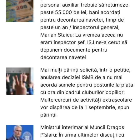
personal auxiliar trebuie să returneze
peste 55.000 de lei, bani acordați
pentru decontarea navetei, timp de
peste un an / Inspectorul general,
Marian Staicu: La vremea aceea nu
eram inspector șef. ISJ ne-a cerut să
depunem documente pentru
decontarea navetei
Mai mulți părinți solicită, într-o petiție,
anularea deciziei ISMB de a nu mai
acorda sumele pentru posturile la plata
cu ora din cadrul cluburilor copiilor:
Multe cercuri de activități extrașcolare
vor dispărea de la 1 septembrie, spun
părinții
Ministrul interimar al Muncii Dragos
Pîslaru: În urma ultimelor discuții cu