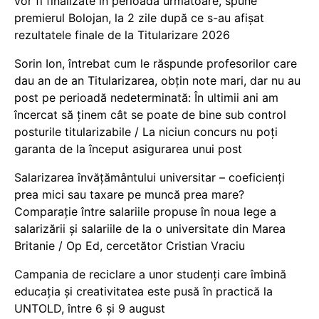
vor fi finalizate în perioada următoare, spune
premierul Bolojan, la 2 zile după ce s-au afișat
rezultatele finale de la Titularizare 2026
Sorin Ion, întrebat cum le răspunde profesorilor care
dau an de an Titularizarea, obțin note mari, dar nu au
post pe perioadă nedeterminată: În ultimii ani am
încercat să ținem cât se poate de bine sub control
posturile titularizabile / La niciun concurs nu poți
garanta de la început asigurarea unui post
Salarizarea învățământului universitar – coeficienți
prea mici sau taxare pe muncă prea mare?
Comparație între salariile propuse în noua lege a
salarizării și salariile de la o universitate din Marea
Britanie / Op Ed, cercetător Cristian Vraciu
Campania de reciclare a unor studenți care îmbină
educația și creativitatea este pusă în practică la
UNTOLD, între 6 și 9 august