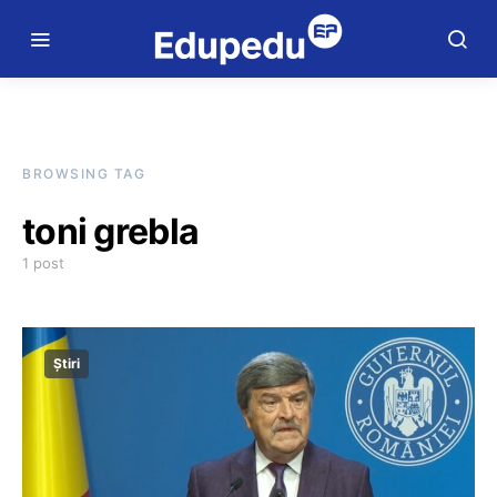
BROWSING TAG
toni grebla
1 post
Știri