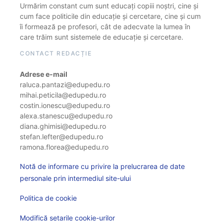
Urmărim constant cum sunt educați copiii noștri, cine și
cum face politicile din educație și cercetare, cine și cum
îi formează pe profesori, cât de adecvate la lumea în
care trăim sunt sistemele de educație și cercetare.
CONTACT REDACȚIE
Adrese e-mail
raluca.pantazi@edupedu.ro
mihai.peticila@edupedu.ro
costin.ionescu@edupedu.ro
alexa.stanescu@edupedu.ro
diana.ghimisi@edupedu.ro
stefan.lefter@edupedu.ro
ramona.florea@edupedu.ro
Notă de informare cu privire la prelucrarea de date
personale prin intermediul site-ului
Politica de cookie
Modifică setarile cookie-urilor