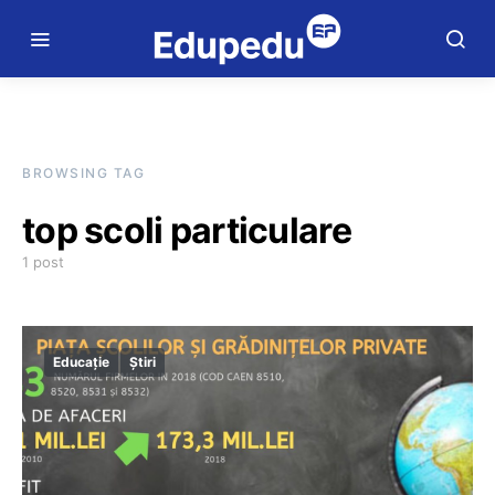
BROWSING TAG
top scoli particulare
1 post
Educație
Știri