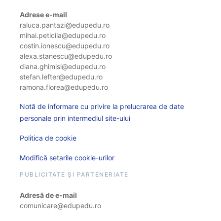
Adrese e-mail
raluca.pantazi@edupedu.ro
mihai.peticila@edupedu.ro
costin.ionescu@edupedu.ro
alexa.stanescu@edupedu.ro
diana.ghimisi@edupedu.ro
stefan.lefter@edupedu.ro
ramona.florea@edupedu.ro
Notă de informare cu privire la prelucrarea de date
personale prin intermediul site-ului
Politica de cookie
Modifică setarile cookie-urilor
PUBLICITATE ȘI PARTENERIATE
Adresă de e-mail
comunicare@edupedu.ro