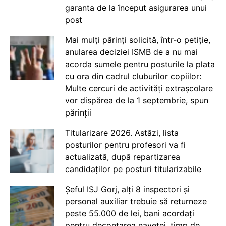
garanta de la început asigurarea unui
post
Mai mulți părinți solicită, într-o petiție,
anularea deciziei ISMB de a nu mai
acorda sumele pentru posturile la plata
cu ora din cadrul cluburilor copiilor:
Multe cercuri de activități extrașcolare
vor dispărea de la 1 septembrie, spun
părinții
Titularizare 2026. Astăzi, lista
posturilor pentru profesori va fi
actualizată, după repartizarea
candidaților pe posturi titularizabile
Șeful ISJ Gorj, alți 8 inspectori și
personal auxiliar trebuie să returneze
peste 55.000 de lei, bani acordați
pentru decontarea navetei, timp de