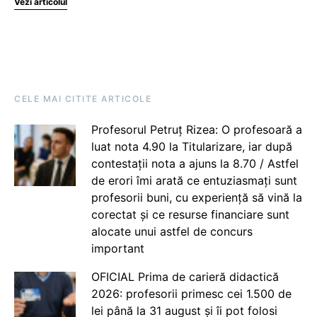
Vezi articolul
CELE MAI CITITE ARTICOLE
Profesorul Petruț Rizea: O profesoară a
luat nota 4.90 la Titularizare, iar după
contestații nota a ajuns la 8.70 / Astfel
de erori îmi arată ce entuziasmați sunt
profesorii buni, cu experiență să vină la
corectat și ce resurse financiare sunt
alocate unui astfel de concurs
important
OFICIAL Prima de carieră didactică
2026: profesorii primesc cei 1.500 de
lei până la 31 august și îi pot folosi