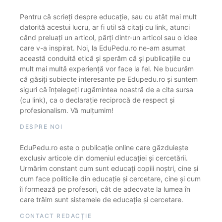
Pentru că scrieți despre educație, sau cu atât mai mult
datorită acestui lucru, ar fi util să citați cu link, atunci
când preluați un articol, părți dintr-un articol sau o idee
care v-a inspirat. Noi, la EduPedu.ro ne-am asumat
această conduită etică și sperăm că și publicațiile cu
mult mai multă experiență vor face la fel. Ne bucurăm
că găsiți subiecte interesante pe Edupedu.ro și suntem
siguri că înțelegeți rugămintea noastră de a cita sursa
(cu link), ca o declarație reciprocă de respect și
profesionalism. Vă mulțumim!
DESPRE NOI
EduPedu.ro este o publicație online care găzduiește
exclusiv articole din domeniul educației și cercetării.
Urmărim constant cum sunt educați copiii noștri, cine și
cum face politicile din educație și cercetare, cine și cum
îi formează pe profesori, cât de adecvate la lumea în
care trăim sunt sistemele de educație și cercetare.
CONTACT REDACȚIE