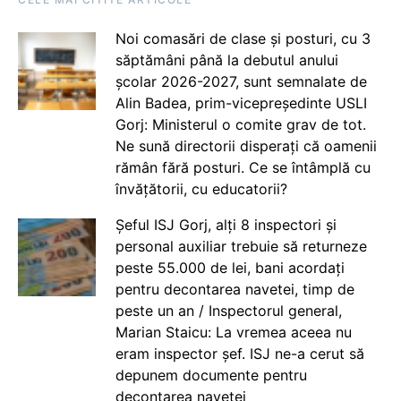
Noi comasări de clase și posturi, cu 3
săptămâni până la debutul anului
școlar 2026-2027, sunt semnalate de
Alin Badea, prim-vicepreședinte USLI
Gorj: Ministerul o comite grav de tot.
Ne sună directorii disperați că oamenii
rămân fără posturi. Ce se întâmplă cu
învățătorii, cu educatorii?
Șeful ISJ Gorj, alți 8 inspectori și
personal auxiliar trebuie să returneze
peste 55.000 de lei, bani acordați
pentru decontarea navetei, timp de
peste un an / Inspectorul general,
Marian Staicu: La vremea aceea nu
eram inspector șef. ISJ ne-a cerut să
depunem documente pentru
decontarea navetei