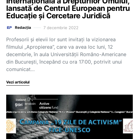
Internațională a Drepturilor Omului,
lansată de Centrul European pentru
Educație și Cercetare Juridică
7 decembrie 2022
Redacția
Profesorii și elevii lor sunt invitați la vizionarea
filmului „Apropierea”, care va avea loc luni, 12
decembrie, în aula Universității Româno-Americane
din București, începând cu ora 17:00, potrivit unui
comunicat…
Vezi articolul
Știri