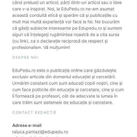
când preluați un articol, părți dintr-un articol sau o idee
care v-a inspirat. Noi, la EduPedu.ro ne-am asumat
această conduită etică și sperăm că și publicațiile cu
mult mai multă experiență vor face la fel. Ne bucurăm
că găsiți subiecte interesante pe Edupedu.ro și suntem
siguri că înțelegeți rugămintea noastră de a cita sursa
(cu link), ca o declarație reciprocă de respect și
profesionalism. Vă mulțumim!
DESPRE NOI
EduPedu.ro este o publicație online care găzduiește
exclusiv articole din domeniul educației și cercetării.
Urmărim constant cum sunt educați copiii noștri, cine și
cum face politicile din educație și cercetare, cine și cum
îi formează pe profesori, cât de adecvate la lumea în
care trăim sunt sistemele de educație și cercetare.
CONTACT REDACȚIE
Adrese e-mail
raluca.pantazi@edupedu.ro