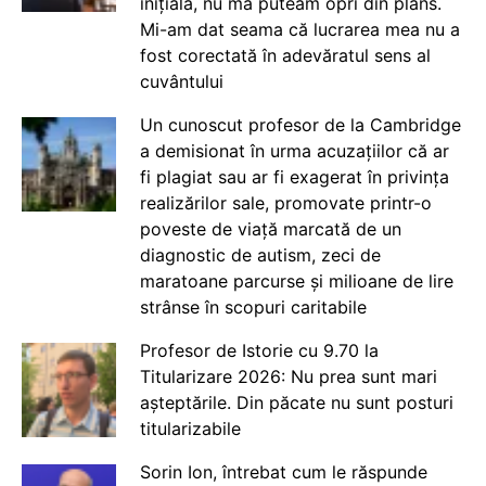
inițială, nu mă puteam opri din plâns.
Mi-am dat seama că lucrarea mea nu a
fost corectată în adevăratul sens al
cuvântului
Un cunoscut profesor de la Cambridge
a demisionat în urma acuzațiilor că ar
fi plagiat sau ar fi exagerat în privința
realizărilor sale, promovate printr-o
poveste de viață marcată de un
diagnostic de autism, zeci de
maratoane parcurse și milioane de lire
strânse în scopuri caritabile
Profesor de Istorie cu 9.70 la
Titularizare 2026: Nu prea sunt mari
așteptările. Din păcate nu sunt posturi
titularizabile
Sorin Ion, întrebat cum le răspunde