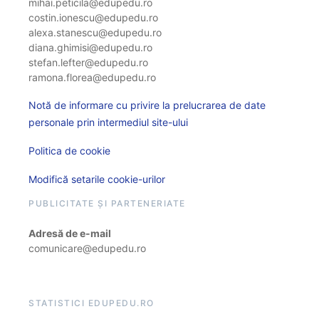
mihai.peticila@edupedu.ro
costin.ionescu@edupedu.ro
alexa.stanescu@edupedu.ro
diana.ghimisi@edupedu.ro
stefan.lefter@edupedu.ro
ramona.florea@edupedu.ro
Notă de informare cu privire la prelucrarea de date
personale prin intermediul site-ului
Politica de cookie
Modifică setarile cookie-urilor
PUBLICITATE ȘI PARTENERIATE
Adresă de e-mail
comunicare@edupedu.ro
STATISTICI EDUPEDU.RO