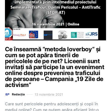
Ce înseamnă ”metoda loverboy” și
cum se pot apăra tinerii de
pericolele de pe net? Liceenii sunt
invitați să participe la un eveniment
online despre prevenirea traficului
de persoane – Campania „19 Zile de
activism”
13 noiembrie 2021
Redacția
Care sunt pericolele pentru adolescenți și copii în
mediul online? Cum ne putem apăra eficient într-o