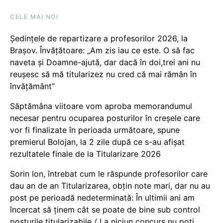
CELE MAI NOI
Ședințele de repartizare a profesorilor 2026, la
Brașov. Învățătoare: „Am zis iau ce este. O să fac
naveta și Doamne-ajută, dar dacă în doi,trei ani nu
reușesc să mă titularizez nu cred că mai rămân în
învățământ”
Săptămâna viitoare vom aproba memorandumul
necesar pentru ocuparea posturilor în creșele care
vor fi finalizate în perioada următoare, spune
premierul Bolojan, la 2 zile după ce s-au afișat
rezultatele finale de la Titularizare 2026
Sorin Ion, întrebat cum le răspunde profesorilor care
dau an de an Titularizarea, obțin note mari, dar nu au
post pe perioadă nedeterminată: În ultimii ani am
încercat să ținem cât se poate de bine sub control
posturile titularizabile / La niciun concurs nu poți