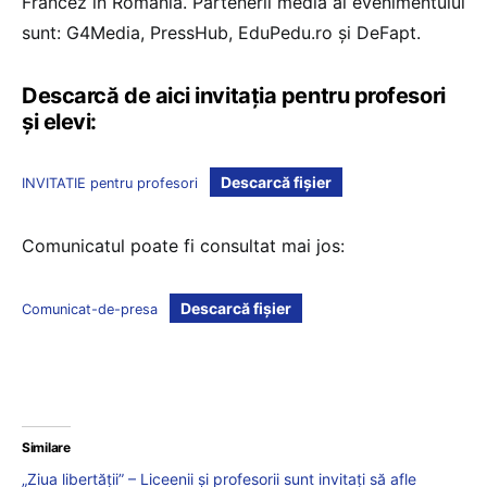
Francez în România. Partenerii media ai evenimentului
sunt: G4Media, PressHub, EduPedu.ro și DeFapt.
Descarcă de aici invitația pentru profesori
și elevi:
Descarcă fișier
INVITATIE pentru profesori
Comunicatul poate fi consultat mai jos:
Descarcă fișier
Comunicat-de-presa
Similare
„Ziua libertății” – Liceenii și profesorii sunt invitați să afle