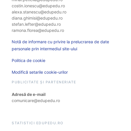
costin.ionescu@edupedu.ro
alexa.stanescu@edupedu.ro
diana.ghimisi@edupedu.ro
stefan.lefter@edupedu.ro
ramona.florea@edupedu.ro
Notă de informare cu privire la prelucrarea de date
personale prin intermediul site-ului
Politica de cookie
Modifică setarile cookie-urilor
PUBLICITATE ȘI PARTENERIATE
Adresă de e-mail
comunicare@edupedu.ro
STATISTICI EDUPEDU.RO