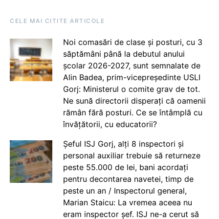
CELE MAI CITITE ARTICOLE
Noi comasări de clase și posturi, cu 3
săptămâni până la debutul anului
școlar 2026-2027, sunt semnalate de
Alin Badea, prim-vicepreședinte USLI
Gorj: Ministerul o comite grav de tot.
Ne sună directorii disperați că oamenii
rămân fără posturi. Ce se întâmplă cu
învățătorii, cu educatorii?
Șeful ISJ Gorj, alți 8 inspectori și
personal auxiliar trebuie să returneze
peste 55.000 de lei, bani acordați
pentru decontarea navetei, timp de
peste un an / Inspectorul general,
Marian Staicu: La vremea aceea nu
eram inspector șef. ISJ ne-a cerut să