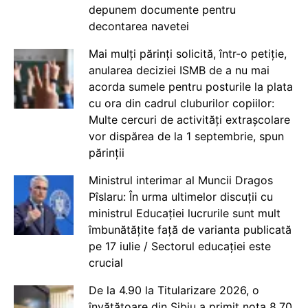
depunem documente pentru
decontarea navetei
Mai mulți părinți solicită, într-o petiție,
anularea deciziei ISMB de a nu mai
acorda sumele pentru posturile la plata
cu ora din cadrul cluburilor copiilor:
Multe cercuri de activități extrașcolare
vor dispărea de la 1 septembrie, spun
părinții
Ministrul interimar al Muncii Dragos
Pîslaru: În urma ultimelor discuții cu
ministrul Educației lucrurile sunt mult
îmbunătățite față de varianta publicată
pe 17 iulie / Sectorul educației este
crucial
De la 4.90 la Titularizare 2026, o
învățătoare din Sibiu a primit nota 8.70