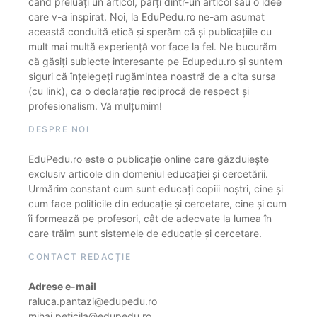
când preluați un articol, părți dintr-un articol sau o idee
care v-a inspirat. Noi, la EduPedu.ro ne-am asumat
această conduită etică și sperăm că și publicațiile cu
mult mai multă experiență vor face la fel. Ne bucurăm
că găsiți subiecte interesante pe Edupedu.ro și suntem
siguri că înțelegeți rugămintea noastră de a cita sursa
(cu link), ca o declarație reciprocă de respect și
profesionalism. Vă mulțumim!
DESPRE NOI
EduPedu.ro este o publicație online care găzduiește
exclusiv articole din domeniul educației și cercetării.
Urmărim constant cum sunt educați copiii noștri, cine și
cum face politicile din educație și cercetare, cine și cum
îi formează pe profesori, cât de adecvate la lumea în
care trăim sunt sistemele de educație și cercetare.
CONTACT REDACȚIE
Adrese e-mail
raluca.pantazi@edupedu.ro
mihai.peticila@edupedu.ro