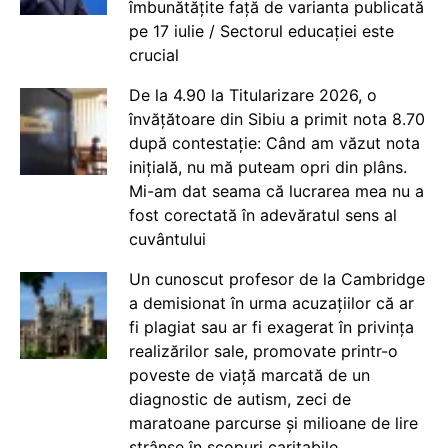
îmbunătățite față de varianta publicată
pe 17 iulie / Sectorul educației este
crucial
De la 4.90 la Titularizare 2026, o
învățătoare din Sibiu a primit nota 8.70
după contestație: Când am văzut nota
inițială, nu mă puteam opri din plâns.
Mi-am dat seama că lucrarea mea nu a
fost corectată în adevăratul sens al
cuvântului
Un cunoscut profesor de la Cambridge
a demisionat în urma acuzațiilor că ar
fi plagiat sau ar fi exagerat în privința
realizărilor sale, promovate printr-o
poveste de viață marcată de un
diagnostic de autism, zeci de
maratoane parcurse și milioane de lire
strânse în scopuri caritabile