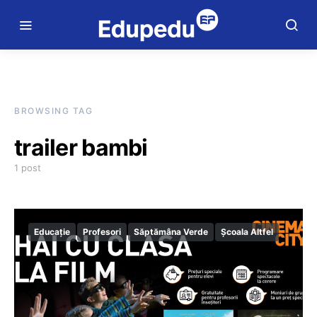
BROWSING TAG
trailer bambi
1 post
Educație
Profesori
Săptămâna Verde
Școala Altfel