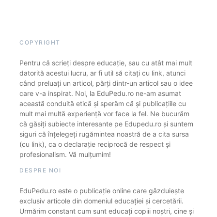
COPYRIGHT
Pentru că scrieți despre educație, sau cu atât mai mult
datorită acestui lucru, ar fi util să citați cu link, atunci
când preluați un articol, părți dintr-un articol sau o idee
care v-a inspirat. Noi, la EduPedu.ro ne-am asumat
această conduită etică și sperăm că și publicațiile cu
mult mai multă experiență vor face la fel. Ne bucurăm
că găsiți subiecte interesante pe Edupedu.ro și suntem
siguri că înțelegeți rugămintea noastră de a cita sursa
(cu link), ca o declarație reciprocă de respect și
profesionalism. Vă mulțumim!
DESPRE NOI
EduPedu.ro este o publicație online care găzduiește
exclusiv articole din domeniul educației și cercetării.
Urmărim constant cum sunt educați copiii noștri, cine și