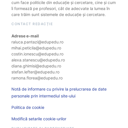
cum face politicile din educație și cercetare, cine și cum
îi formează pe profesori, cât de adecvate la lumea în
care trăim sunt sistemele de educație și cercetare.
CONTACT REDACȚIE
Adrese e-mail
raluca.pantazi@edupedu.ro
mihai.peticila@edupedu.ro
costin.ionescu@edupedu.ro
alexa.stanescu@edupedu.ro
diana.ghimisi@edupedu.ro
stefan.lefter@edupedu.ro
ramona.florea@edupedu.ro
Notă de informare cu privire la prelucrarea de date
personale prin intermediul site-ului
Politica de cookie
Modifică setarile cookie-urilor