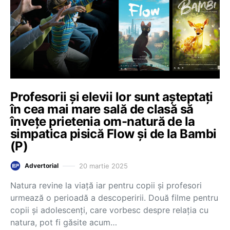
Profesorii și elevii lor sunt așteptați
în cea mai mare sală de clasă să
învețe prietenia om-natură de la
simpatica pisică Flow și de la Bambi
(P)
20 martie 2025
Advertorial
Natura revine la viață iar pentru copii și profesori
urmează o perioadă a descoperirii. Două filme pentru
copii și adolescenți, care vorbesc despre relația cu
natura, pot fi găsite acum…