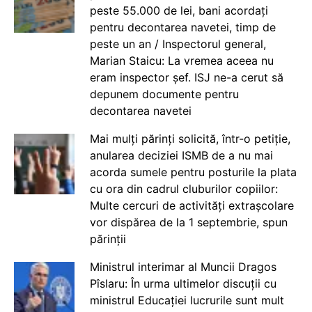
peste 55.000 de lei, bani acordați
pentru decontarea navetei, timp de
peste un an / Inspectorul general,
Marian Staicu: La vremea aceea nu
eram inspector șef. ISJ ne-a cerut să
depunem documente pentru
decontarea navetei
Mai mulți părinți solicită, într-o petiție,
anularea deciziei ISMB de a nu mai
acorda sumele pentru posturile la plata
cu ora din cadrul cluburilor copiilor:
Multe cercuri de activități extrașcolare
vor dispărea de la 1 septembrie, spun
părinții
Ministrul interimar al Muncii Dragos
Pîslaru: În urma ultimelor discuții cu
ministrul Educației lucrurile sunt mult