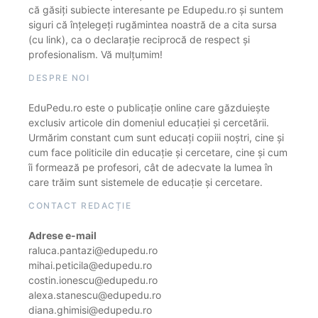
că găsiți subiecte interesante pe Edupedu.ro și suntem
siguri că înțelegeți rugămintea noastră de a cita sursa
(cu link), ca o declarație reciprocă de respect și
profesionalism. Vă mulțumim!
DESPRE NOI
EduPedu.ro este o publicație online care găzduiește
exclusiv articole din domeniul educației și cercetării.
Urmărim constant cum sunt educați copiii noștri, cine și
cum face politicile din educație și cercetare, cine și cum
îi formează pe profesori, cât de adecvate la lumea în
care trăim sunt sistemele de educație și cercetare.
CONTACT REDACȚIE
Adrese e-mail
raluca.pantazi@edupedu.ro
mihai.peticila@edupedu.ro
costin.ionescu@edupedu.ro
alexa.stanescu@edupedu.ro
diana.ghimisi@edupedu.ro