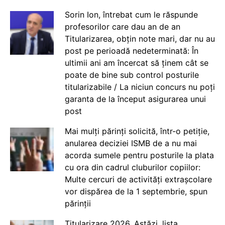
Sorin Ion, întrebat cum le răspunde
profesorilor care dau an de an
Titularizarea, obțin note mari, dar nu au
post pe perioadă nedeterminată: În
ultimii ani am încercat să ținem cât se
poate de bine sub control posturile
titularizabile / La niciun concurs nu poți
garanta de la început asigurarea unui
post
Mai mulți părinți solicită, într-o petiție,
anularea deciziei ISMB de a nu mai
acorda sumele pentru posturile la plata
cu ora din cadrul cluburilor copiilor:
Multe cercuri de activități extrașcolare
vor dispărea de la 1 septembrie, spun
părinții
Titularizare 2026. Astăzi, lista