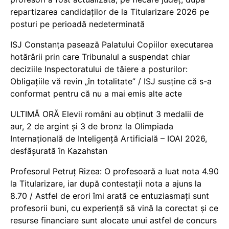
repartizarea candidaților de la Titularizare 2026 pe
posturi pe perioadă nedeterminată
ISJ Constanța pasează Palatului Copiilor executarea
hotărârii prin care Tribunalul a suspendat chiar
deciziile Inspectoratului de tăiere a posturilor:
Obligațiile vă revin „în totalitate” / ISJ susține că s-a
conformat pentru că nu a mai emis alte acte
ULTIMĂ ORĂ Elevii români au obținut 3 medalii de
aur, 2 de argint și 3 de bronz la Olimpiada
Internațională de Inteligență Artificială – IOAI 2026,
desfășurată în Kazahstan
Profesorul Petruț Rizea: O profesoară a luat nota 4.90
la Titularizare, iar după contestații nota a ajuns la
8.70 / Astfel de erori îmi arată ce entuziasmați sunt
profesorii buni, cu experiență să vină la corectat și ce
resurse financiare sunt alocate unui astfel de concurs