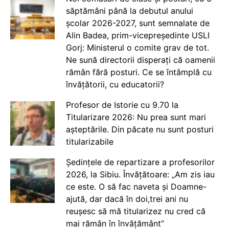
săptămâni până la debutul anului
școlar 2026-2027, sunt semnalate de
Alin Badea, prim-vicepreședinte USLI
Gorj: Ministerul o comite grav de tot.
Ne sună directorii disperați că oamenii
rămân fără posturi. Ce se întâmplă cu
învățătorii, cu educatorii?
Profesor de Istorie cu 9.70 la
Titularizare 2026: Nu prea sunt mari
așteptările. Din păcate nu sunt posturi
titularizabile
Ședințele de repartizare a profesorilor
2026, la Sibiu. Învățătoare: „Am zis iau
ce este. O să fac naveta și Doamne-
ajută, dar dacă în doi,trei ani nu
reușesc să mă titularizez nu cred că
mai rămân în învățământ”