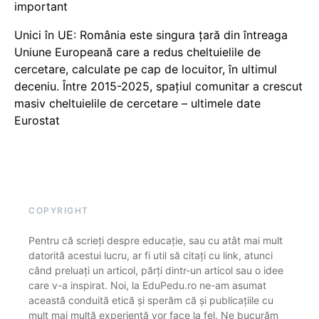
important
Unici în UE: România este singura țară din întreaga
Uniune Europeană care a redus cheltuielile de
cercetare, calculate pe cap de locuitor, în ultimul
deceniu. Între 2015-2025, spațiul comunitar a crescut
masiv cheltuielile de cercetare – ultimele date
Eurostat
COPYRIGHT
Pentru că scrieți despre educație, sau cu atât mai mult
datorită acestui lucru, ar fi util să citați cu link, atunci
când preluați un articol, părți dintr-un articol sau o idee
care v-a inspirat. Noi, la EduPedu.ro ne-am asumat
această conduită etică și sperăm că și publicațiile cu
mult mai multă experiență vor face la fel. Ne bucurăm