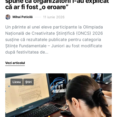
spune că organizatorii i-au explicat
că ar fi fost „o eroare”
11 iunie 2026
Mihai Peticilă
Un părinte al unei eleve participante la Olimpiada
Națională de Creativitate Științifică (ONCS) 2026
susține că rezultatele publicate pentru categoria
Științe Fundamentale – Juniori au fost modificate
după festivitatea de…
Vezi articolul
Liceu
Știri