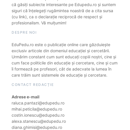
că găsiți subiecte interesante pe Edupedu.ro și suntem
siguri că înțelegeți rugămintea noastră de a cita sursa
(cu link), ca o declarație reciprocă de respect și
profesionalism. Vă mulțumim!
DESPRE NOI
EduPedu.ro este o publicație online care găzduiește
exclusiv articole din domeniul educației și cercetării.
Urmărim constant cum sunt educați copiii noștri, cine și
cum face politicile din educație și cercetare, cine și cum
îi formează pe profesori, cât de adecvate la lumea în
care trăim sunt sistemele de educație și cercetare.
CONTACT REDACȚIE
Adrese e-mail
raluca.pantazi@edupedu.ro
mihai.peticila@edupedu.ro
costin.ionescu@edupedu.ro
alexa.stanescu@edupedu.ro
diana.ghimisi@edupedu.ro