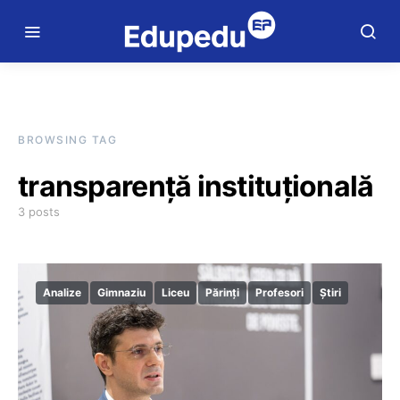
BROWSING TAG
transparență instituțională
3 posts
Analize
Gimnaziu
Liceu
Părinți
Profesori
Știri