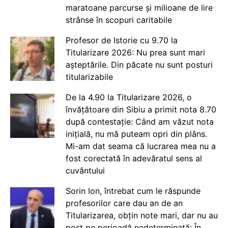
maratoane parcurse și milioane de lire
strânse în scopuri caritabile
Profesor de Istorie cu 9.70 la
Titularizare 2026: Nu prea sunt mari
așteptările. Din păcate nu sunt posturi
titularizabile
De la 4.90 la Titularizare 2026, o
învățătoare din Sibiu a primit nota 8.70
după contestație: Când am văzut nota
inițială, nu mă puteam opri din plâns.
Mi-am dat seama că lucrarea mea nu a
fost corectată în adevăratul sens al
cuvântului
Sorin Ion, întrebat cum le răspunde
profesorilor care dau an de an
Titularizarea, obțin note mari, dar nu au
post pe perioadă nedeterminată: În