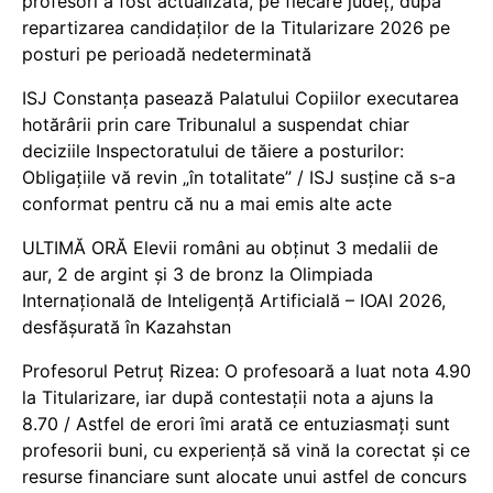
profesori a fost actualizată, pe fiecare județ, după
repartizarea candidaților de la Titularizare 2026 pe
posturi pe perioadă nedeterminată
ISJ Constanța pasează Palatului Copiilor executarea
hotărârii prin care Tribunalul a suspendat chiar
deciziile Inspectoratului de tăiere a posturilor:
Obligațiile vă revin „în totalitate” / ISJ susține că s-a
conformat pentru că nu a mai emis alte acte
ULTIMĂ ORĂ Elevii români au obținut 3 medalii de
aur, 2 de argint și 3 de bronz la Olimpiada
Internațională de Inteligență Artificială – IOAI 2026,
desfășurată în Kazahstan
Profesorul Petruț Rizea: O profesoară a luat nota 4.90
la Titularizare, iar după contestații nota a ajuns la
8.70 / Astfel de erori îmi arată ce entuziasmați sunt
profesorii buni, cu experiență să vină la corectat și ce
resurse financiare sunt alocate unui astfel de concurs