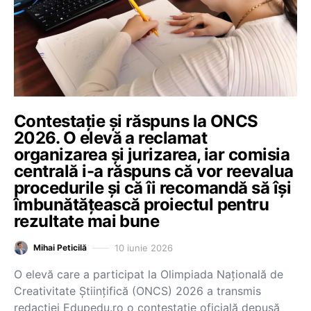
Contestație și răspuns la ONCS
2026. O elevă a reclamat
organizarea și jurizarea, iar comisia
centrală i-a răspuns că vor reevalua
procedurile și că îi recomandă să își
îmbunătățească proiectul pentru
rezultate mai bune
10 iunie 2026
Mihai Peticilă
O elevă care a participat la Olimpiada Națională de
Creativitate Științifică (ONCS) 2026 a transmis
redacției Edupedu.ro o contestație oficială depusă