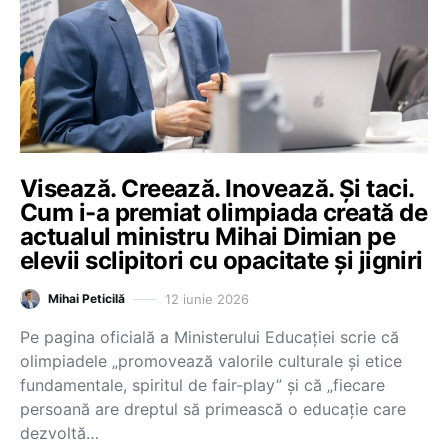
Visează. Creează. Inovează. Și taci.
Cum i-a premiat olimpiada creată de
actualul ministru Mihai Dimian pe
elevii sclipitori cu opacitate și jigniri
12 iunie 2026
Mihai Peticilă
Pe pagina oficială a Ministerului Educației scrie că
olimpiadele „promovează valorile culturale și etice
fundamentale, spiritul de fair-play” și că „fiecare
persoană are dreptul să primească o educație care
dezvoltă…