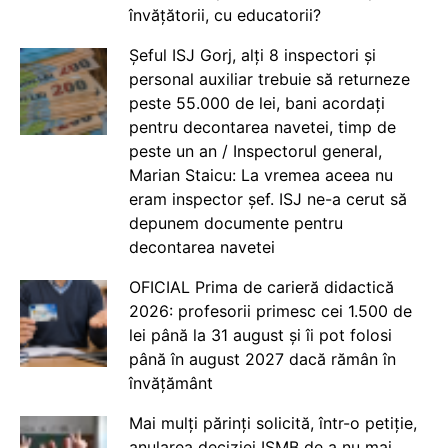
învățătorii, cu educatorii?
Șeful ISJ Gorj, alți 8 inspectori și
personal auxiliar trebuie să returneze
peste 55.000 de lei, bani acordați
pentru decontarea navetei, timp de
peste un an / Inspectorul general,
Marian Staicu: La vremea aceea nu
eram inspector șef. ISJ ne-a cerut să
depunem documente pentru
decontarea navetei
OFICIAL Prima de carieră didactică
2026: profesorii primesc cei 1.500 de
lei până la 31 august și îi pot folosi
până în august 2027 dacă rămân în
învățământ
Mai mulți părinți solicită, într-o petiție,
anularea deciziei ISMB de a nu mai