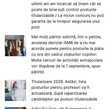
ultimii ani am încercat să ținem cât se
poate de bine sub control posturile
titularizabile / La niciun concurs nu poți
garanta de la început asigurarea unui
post
Mai mulți părinți solicită, într-o petiție,
anularea deciziei ISMB de a nu mai
acorda sumele pentru posturile la plata
cu ora din cadrul cluburilor copiilor:
Multe cercuri de activități extrașcolare
vor dispărea de la 1 septembrie, spun
părinții
Titularizare 2026. Astăzi, lista
posturilor pentru profesori va fi
actualizată, după repartizarea
candidaților pe posturi titularizabile
Șeful ISJ Gorj, alți 8 inspectori și