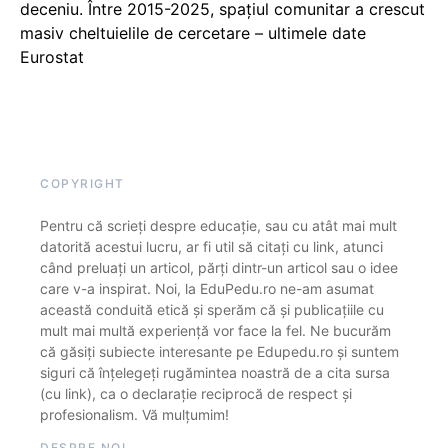
deceniu. Între 2015-2025, spațiul comunitar a crescut
masiv cheltuielile de cercetare – ultimele date
Eurostat
COPYRIGHT
Pentru că scrieți despre educație, sau cu atât mai mult
datorită acestui lucru, ar fi util să citați cu link, atunci
când preluați un articol, părți dintr-un articol sau o idee
care v-a inspirat. Noi, la EduPedu.ro ne-am asumat
această conduită etică și sperăm că și publicațiile cu
mult mai multă experiență vor face la fel. Ne bucurăm
că găsiți subiecte interesante pe Edupedu.ro și suntem
siguri că înțelegeți rugămintea noastră de a cita sursa
(cu link), ca o declarație reciprocă de respect și
profesionalism. Vă mulțumim!
DESPRE NOI