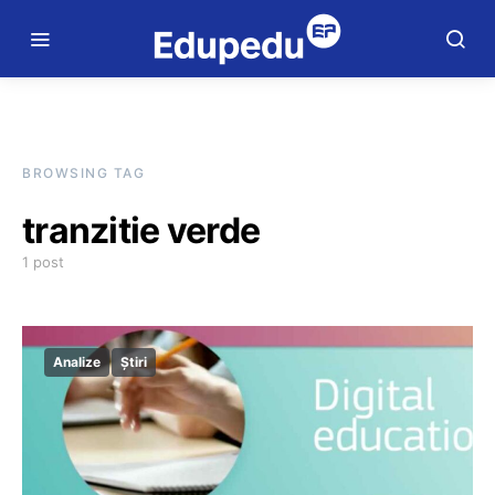
BROWSING TAG
tranzitie verde
1 post
Analize
Știri