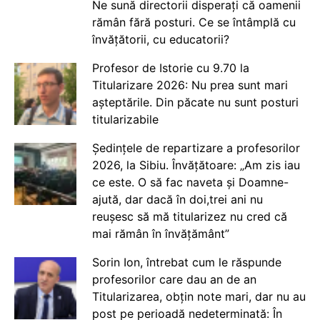
Ne sună directorii disperați că oamenii
rămân fără posturi. Ce se întâmplă cu
învățătorii, cu educatorii?
Profesor de Istorie cu 9.70 la
Titularizare 2026: Nu prea sunt mari
așteptările. Din păcate nu sunt posturi
titularizabile
Ședințele de repartizare a profesorilor
2026, la Sibiu. Învățătoare: „Am zis iau
ce este. O să fac naveta și Doamne-
ajută, dar dacă în doi,trei ani nu
reușesc să mă titularizez nu cred că
mai rămân în învățământ”
Sorin Ion, întrebat cum le răspunde
profesorilor care dau an de an
Titularizarea, obțin note mari, dar nu au
post pe perioadă nedeterminată: În