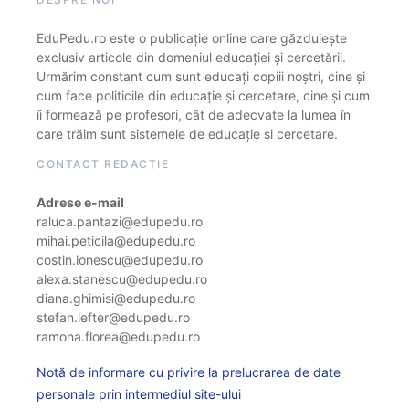
EduPedu.ro este o publicație online care găzduiește
exclusiv articole din domeniul educației și cercetării.
Urmărim constant cum sunt educați copiii noștri, cine și
cum face politicile din educație și cercetare, cine și cum
îi formează pe profesori, cât de adecvate la lumea în
care trăim sunt sistemele de educație și cercetare.
CONTACT REDACȚIE
Adrese e-mail
raluca.pantazi@edupedu.ro
mihai.peticila@edupedu.ro
costin.ionescu@edupedu.ro
alexa.stanescu@edupedu.ro
diana.ghimisi@edupedu.ro
stefan.lefter@edupedu.ro
ramona.florea@edupedu.ro
Notă de informare cu privire la prelucrarea de date
personale prin intermediul site-ului