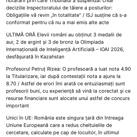
hotărârii prin care Tribunalul a suspendat chiar
deciziile Inspectoratului de tăiere a posturilor:
Obligațiile vă revin „în totalitate” / ISJ susține că s-a
conformat pentru că nu a mai emis alte acte
ULTIMĂ ORĂ Elevii români au obținut 3 medalii de
aur, 2 de argint și 3 de bronz la Olimpiada
Internațională de Inteligență Artificială – IOAI 2026,
desfășurată în Kazahstan
Profesorul Petruț Rizea: O profesoară a luat nota 4.90
la Titularizare, iar după contestații nota a ajuns la
8.70 / Astfel de erori îmi arată ce entuziasmați sunt
profesorii buni, cu experiență să vină la corectat și ce
resurse financiare sunt alocate unui astfel de concurs
important
Unici în UE: România este singura țară din întreaga
Uniune Europeană care a redus cheltuielile de
cercetare, calculate pe cap de locuitor, în ultimul