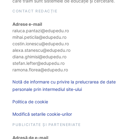
care trăim sunt sistemele de educație și cercetare.
CONTACT REDACȚIE
Adrese e-mail
raluca.pantazi@edupedu.ro
mihai.peticila@edupedu.ro
costin.ionescu@edupedu.ro
alexa.stanescu@edupedu.ro
diana.ghimisi@edupedu.ro
stefan.lefter@edupedu.ro
ramona.florea@edupedu.ro
Notă de informare cu privire la prelucrarea de date
personale prin intermediul site-ului
Politica de cookie
Modifică setarile cookie-urilor
PUBLICITATE ȘI PARTENERIATE
Adresă de e-mail