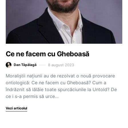
Ce ne facem cu Gheboasă
8 august 2023
Dan Tăpălagă
Moraliștii națiunii au de rezolvat o nouă provocare
ontologică: Ce ne facem cu Gheboasă? Cum a
îndrăznit să lălăie toate spurcăciunile la Untold? De
ce i s-a permis să urce…
Vezi articolul