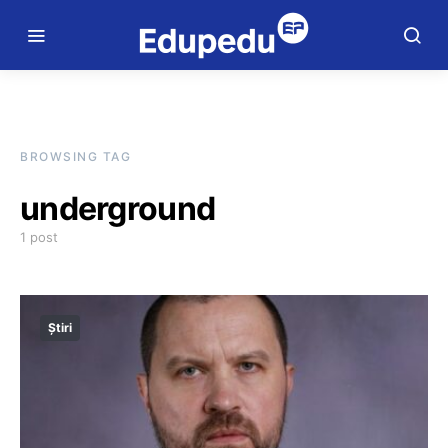
BROWSING TAG
underground
1 post
Știri