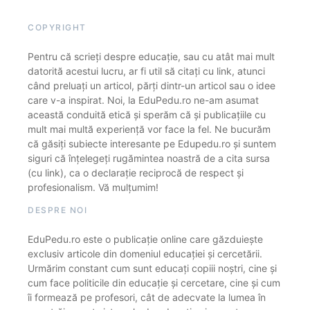
COPYRIGHT
Pentru că scrieți despre educație, sau cu atât mai mult
datorită acestui lucru, ar fi util să citați cu link, atunci
când preluați un articol, părți dintr-un articol sau o idee
care v-a inspirat. Noi, la EduPedu.ro ne-am asumat
această conduită etică și sperăm că și publicațiile cu
mult mai multă experiență vor face la fel. Ne bucurăm
că găsiți subiecte interesante pe Edupedu.ro și suntem
siguri că înțelegeți rugămintea noastră de a cita sursa
(cu link), ca o declarație reciprocă de respect și
profesionalism. Vă mulțumim!
DESPRE NOI
EduPedu.ro este o publicație online care găzduiește
exclusiv articole din domeniul educației și cercetării.
Urmărim constant cum sunt educați copiii noștri, cine și
cum face politicile din educație și cercetare, cine și cum
îi formează pe profesori, cât de adecvate la lumea în