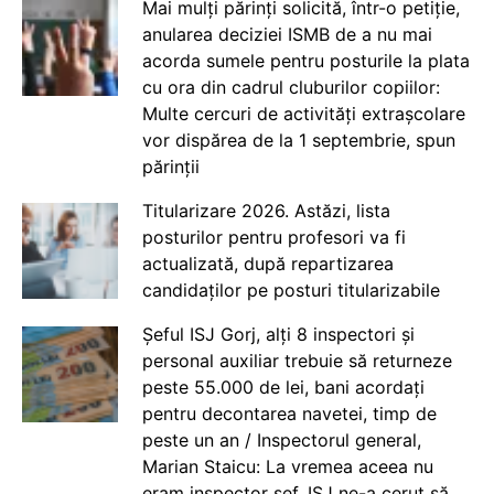
Mai mulți părinți solicită, într-o petiție,
anularea deciziei ISMB de a nu mai
acorda sumele pentru posturile la plata
cu ora din cadrul cluburilor copiilor:
Multe cercuri de activități extrașcolare
vor dispărea de la 1 septembrie, spun
părinții
Titularizare 2026. Astăzi, lista
posturilor pentru profesori va fi
actualizată, după repartizarea
candidaților pe posturi titularizabile
Șeful ISJ Gorj, alți 8 inspectori și
personal auxiliar trebuie să returneze
peste 55.000 de lei, bani acordați
pentru decontarea navetei, timp de
peste un an / Inspectorul general,
Marian Staicu: La vremea aceea nu
eram inspector șef. ISJ ne-a cerut să