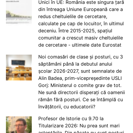
Unici în UE: România este singura țară
din întreaga Uniune Europeană care a
redus cheltuielile de cercetare,
calculate pe cap de locuitor, în ultimul
deceniu. Între 2015-2025, spațiul
comunitar a crescut masiv cheltuielile
de cercetare - ultimele date Eurostat
Noi comasări de clase și posturi, cu 3
săptămâni până la debutul anului
școlar 2026-2027, sunt semnalate de
Alin Badea, prim-vicepreședinte USLI
Gorj: Ministerul o comite grav de tot.
Ne sună directorii disperați că oamenii
rămân fără posturi. Ce se întâmplă cu
învățătorii, cu educatorii?
Profesor de Istorie cu 9.70 la
Titularizare 2026: Nu prea sunt mari
așteptările. Din păcate nu sunt posturi