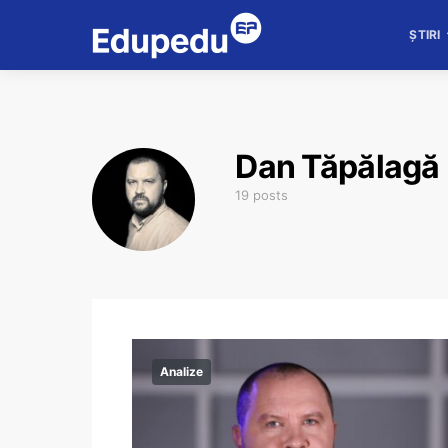
ȘTIRI
Dan Tăpălagă
19 posts
Analize