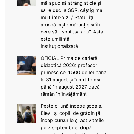
mă apuc să strâng sticle și
să le duc la SGR, câștig mai
mult într-o zi / Statul îți
aruncă niște mărunțiș și îți
cere să-i spui „salariu”. Asta
este umilință
instituționalizată
OFICIAL Prima de carieră
didactică 2026: profesorii
primesc cei 1.500 de lei până
la 31 august și îi pot folosi
până în august 2027 dacă
rămân în învățământ
Peste o lună începe școala.
Elevii și copiii de grădiniță
încep cursurile și activitățile
pe 7 septembrie, după