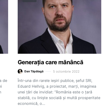
Generația care mănâncă
5 octombrie 2022
Dan Tăpălagă
a de
Într-una din rarele ieșiri publice, șeful SRI,
ni
Eduard Hellvig, a proiectat, marți, imaginea
n
unei țări de invidiat: ”România este o țară
stabilă, cu liniște socială și multă prosperitate
economică, o…