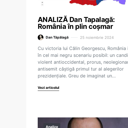
ANALIZĂ Dan Tapalagă:
România în plin coșmar
25 noiembrie 2024
Dan Tăpălagă
Cu victoria lui Călin Georgescu, România 
în cel mai negru scenariu posibil: un cand
violent antioccidental, prorus, neolegionar
antisemit câștigă primul tur al alegerilor
prezidențiale. Greu de imaginat un…
Vezi articolul
Analize