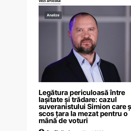
Vezi articolul
Analize
Legătura periculoasă între
lașitate și trădare: cazul
suveranistului Simion care ș
scos țara la mezat pentru o
mână de voturi