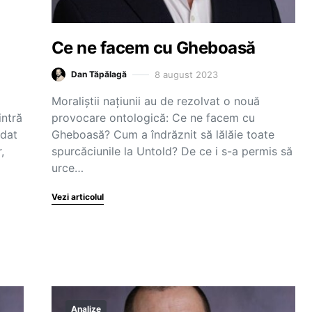
Ce ne facem cu Gheboasă
8 august 2023
Dan Tăpălagă
Moraliștii națiunii au de rezolvat o nouă
intră
provocare ontologică: Ce ne facem cu
idat
Gheboasă? Cum a îndrăznit să lălăie toate
,
spurcăciunile la Untold? De ce i s-a permis să
urce…
Vezi articolul
Analize