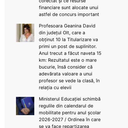
corectat și ce resurse
financiare sunt alocate unui
astfel de concurs important
Profesoara Geanina David
din județul Olt, care a
obținut 10 la Titularizare va
primi un post de suplinitor.
Anul trecut a făcut naveta 15
km: Rezultatul este o mare
bucurie, însă consider că
adevărata valoare a unui
profesor se vede la clasă, în
relația cu elevii
Ministerul Educației schimbă
regulile din calendarul de
mobilitate pentru anul școlar
2026-2027 / Ordinea în care
se va face repartizarea