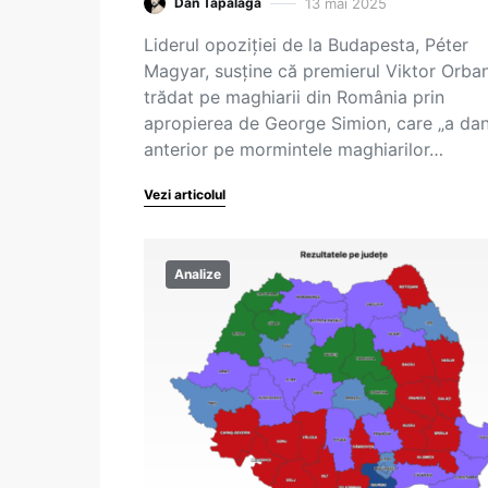
13 mai 2025
Dan Tăpălagă
Liderul opoziției de la Budapesta, Péter
Magyar, susține că premierul Viktor Orban
trădat pe maghiarii din România prin
apropierea de George Simion, care „a da
anterior pe mormintele maghiarilor…
Vezi articolul
Analize