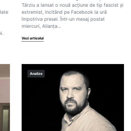
Târziu a lansat o nouă acțiune de tip fascist și
late
extremist, incitând pe Facebook la ură
împotriva presei. Într-un mesaj postat
miercuri, Alianța…
i.
Vezi articolul
Analize