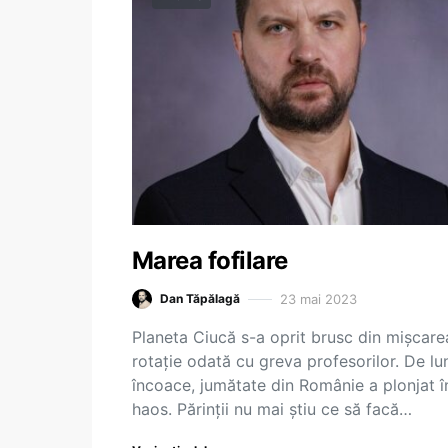
Marea fofilare
23 mai 2023
Dan Tăpălagă
Planeta Ciucă s-a oprit brusc din mișcare
rotație odată cu greva profesorilor. De lu
încoace, jumătate din Românie a plonjat î
haos. Părinții nu mai știu ce să facă…