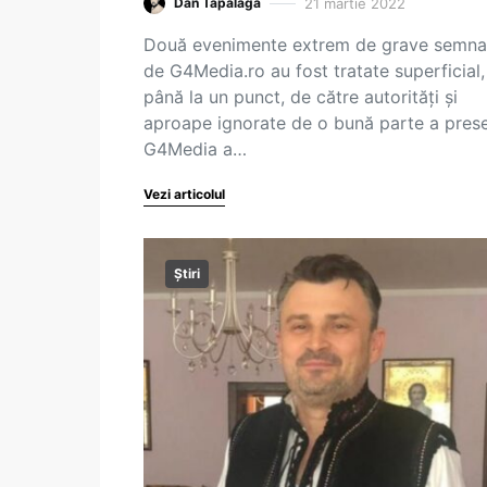
21 martie 2022
Dan Tăpălagă
Două evenimente extrem de grave semna
de G4Media.ro au fost tratate superficial,
până la un punct, de către autorități și
aproape ignorate de o bună parte a prese
G4Media a…
Vezi articolul
Știri