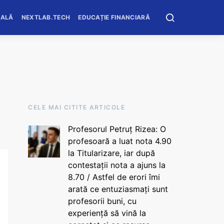
OALĂ
NEXTLAB.TECH
EDUCAȚIE FINANCIARĂ
CELE MAI CITITE ARTICOLE
Profesorul Petruț Rizea: O
profesoară a luat nota 4.90
la Titularizare, iar după
contestații nota a ajuns la
8.70 / Astfel de erori îmi
arată ce entuziasmați sunt
profesorii buni, cu
experiență să vină la