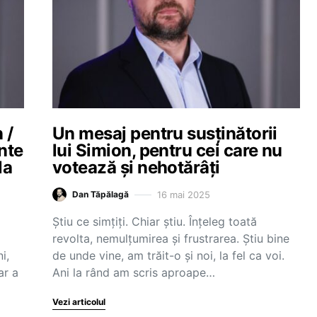
 /
Un mesaj pentru susținătorii
inte
lui Simion, pentru cei care nu
la
votează și nehotărâți
16 mai 2025
Dan Tăpălagă
Știu ce simțiți. Chiar știu. Înțeleg toată
revolta, nemulțumirea și frustrarea. Știu bine
i,
de unde vine, am trăit-o și noi, la fel ca voi.
ar a
Ani la rând am scris aproape…
Vezi articolul