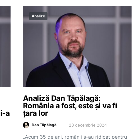
Analize
Analiză Dan Tăpălagă:
România a fost, este și va fi
i-a
țara lor
23 decembrie 2024
Dan Tăpălagă
„Acum 35 de ani, românii s-au ridicat pentru