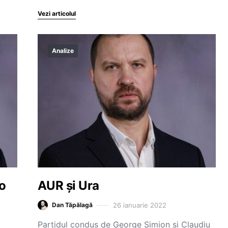
Vezi articolul
Analize
 o
AUR și Ura
26 ianuarie 2022
Dan Tăpălagă
Partidul condus de George Simion și Claudiu