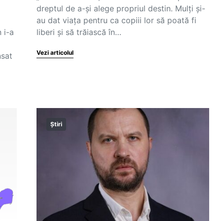
dreptul de a-și alege propriul destin. Mulți și-
au dat viața pentru ca copiii lor să poată fi
 i-a
liberi și să trăiască în…
Vezi articolul
nsat
Știri