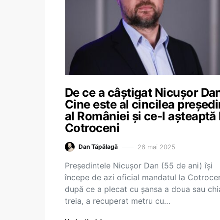
De ce a câștigat Nicușor Dan
Cine este al cincilea președ
al României și ce-l așteaptă 
Cotroceni
26 mai 2025
Dan Tăpălagă
Președintele Nicușor Dan (55 de ani) își
începe de azi oficial mandatul la Cotrocen
după ce a plecat cu șansa a doua sau chi
treia, a recuperat metru cu…