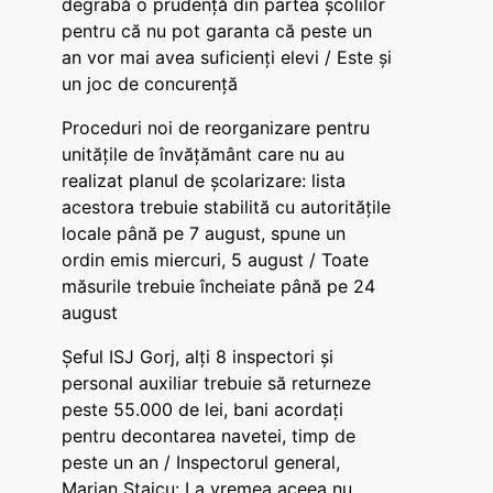
degrabă o prudență din partea școlilor
pentru că nu pot garanta că peste un
an vor mai avea suficienți elevi / Este și
un joc de concurență
Proceduri noi de reorganizare pentru
unitățile de învățământ care nu au
realizat planul de școlarizare: lista
acestora trebuie stabilită cu autoritățile
locale până pe 7 august, spune un
ordin emis miercuri, 5 august / Toate
măsurile trebuie încheiate până pe 24
august
Șeful ISJ Gorj, alți 8 inspectori și
personal auxiliar trebuie să returneze
peste 55.000 de lei, bani acordați
pentru decontarea navetei, timp de
peste un an / Inspectorul general,
Marian Staicu: La vremea aceea nu