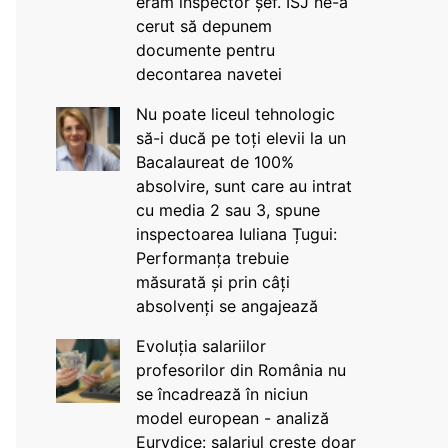
eram inspector șef. ISJ ne-a
cerut să depunem
documente pentru
decontarea navetei
Nu poate liceul tehnologic
să-i ducă pe toți elevii la un
Bacalaureat de 100%
absolvire, sunt care au intrat
cu media 2 sau 3, spune
inspectoarea Iuliana Țugui:
Performanța trebuie
măsurată și prin câți
absolvenți se angajează
Evoluția salariilor
profesorilor din România nu
se încadrează în niciun
model european - analiză
Eurydice: salariul crește doar