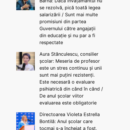
Barna: Dacă învățământul nu
se rezolvă, pică toată legea
salarizării / Sunt mai multe
promisiuni din partea
Guvernului către angajații
din educație și nu par a fi
respectate
Aura Stănculescu, consilier
școlar: Meseria de profesor
este un stres continuu și unii
sunt mai puțini rezistenți.
Este necesară o evaluare
psihiatrică din când în când /
De anul școlar viitor
evaluarea este obligatorie
Directoarea Violeta Estrella
Bontilă: Anul școlar care
tocmai s-a încheiat a fost,