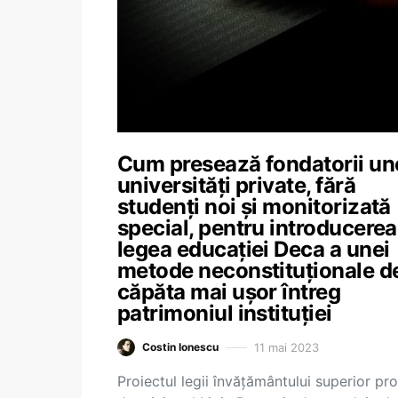
Cum presează fondatorii un
universități private, fără
studenți noi și monitorizată
special, pentru introducerea
legea educației Deca a unei
metode neconstituționale d
căpăta mai ușor întreg
patrimoniul instituției
11 mai 2023
Costin Ionescu
Proiectul legii învățământului superior pr