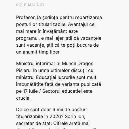
CELE MAI NOI
Profesor, la ședința pentru repartizarea
posturilor titularizabile: Avantajul cel
mai mare în învățământ este
programul, e mai lejer, știi că vacanțele
sunt vacanţe, știi că te poți bucura de
un anumit timp liber
Ministrul interimar al Muncii Dragos
Pîslaru: În urma ultimelor discuții cu
ministrul Educației lucrurile sunt mult
îmbunătățite față de varianta publicată
pe 17 iulie / Sectorul educației este
crucial
De ce sunt doar 6 mii de posturi
titularizabile în 2026? Sorin Ion,
secretar de stat: Cifrele arată mai