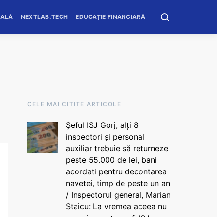
OALĂ
NEXTLAB.TECH
EDUCAȚIE FINANCIARĂ
CELE MAI CITITE ARTICOLE
Șeful ISJ Gorj, alți 8
inspectori și personal
auxiliar trebuie să returneze
peste 55.000 de lei, bani
acordați pentru decontarea
navetei, timp de peste un an
/ Inspectorul general, Marian
Staicu: La vremea aceea nu