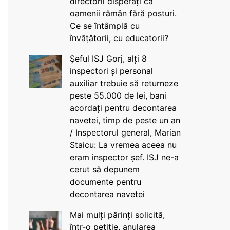
directorii disperați că
oamenii rămân fără posturi.
Ce se întâmplă cu
învățătorii, cu educatorii?
Șeful ISJ Gorj, alți 8
inspectori și personal
auxiliar trebuie să returneze
peste 55.000 de lei, bani
acordați pentru decontarea
navetei, timp de peste un an
/ Inspectorul general, Marian
Staicu: La vremea aceea nu
eram inspector șef. ISJ ne-a
cerut să depunem
documente pentru
decontarea navetei
Mai mulți părinți solicită,
într-o petiție, anularea