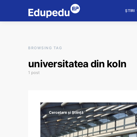
ȘTIRI
BROWSING TAG
universitatea din koln
1 post
Cercetare și Știință