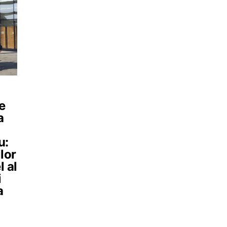
e
a
u:
ilor
l al
i
a