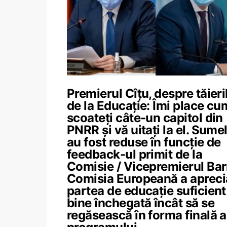
Premierul Cîțu, despre tăieri
de la Educație: Îmi place cu
scoateți câte-un capitol din
PNRR și vă uitați la el. Sume
au fost reduse în funcție de
feedback-ul primit de la
Comisie / Vicepremierul Bar
Comisia Europeană a apreci
partea de educație suficient
bine închegată încât să se
regăsească în forma finală a