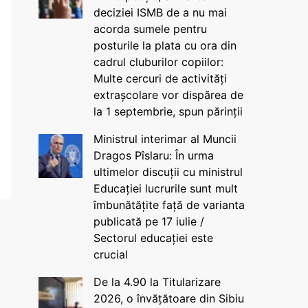
deciziei ISMB de a nu mai
acorda sumele pentru
posturile la plata cu ora din
cadrul cluburilor copiilor:
Multe cercuri de activități
extrașcolare vor dispărea de
la 1 septembrie, spun părinții
Ministrul interimar al Muncii
Dragos Pîslaru: În urma
ultimelor discuții cu ministrul
Educației lucrurile sunt mult
îmbunătățite față de varianta
publicată pe 17 iulie /
Sectorul educației este
crucial
De la 4.90 la Titularizare
2026, o învățătoare din Sibiu