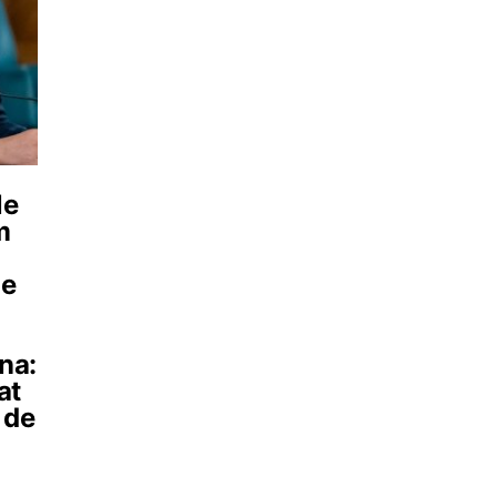
le
m
le
na:
at
 de