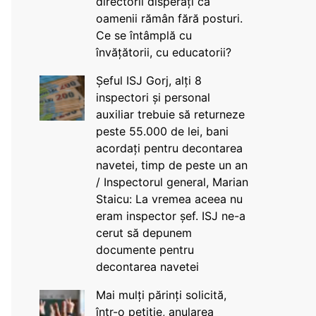
directorii disperați că
oamenii rămân fără posturi.
Ce se întâmplă cu
învățătorii, cu educatorii?
Șeful ISJ Gorj, alți 8
inspectori și personal
auxiliar trebuie să returneze
peste 55.000 de lei, bani
acordați pentru decontarea
navetei, timp de peste un an
/ Inspectorul general, Marian
Staicu: La vremea aceea nu
eram inspector șef. ISJ ne-a
cerut să depunem
documente pentru
decontarea navetei
Mai mulți părinți solicită,
într-o petiție, anularea