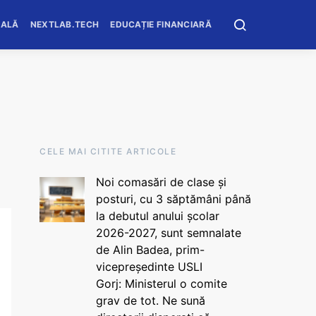
OALĂ
NEXTLAB.TECH
EDUCAȚIE FINANCIARĂ
CELE MAI CITITE ARTICOLE
Noi comasări de clase și
posturi, cu 3 săptămâni până
la debutul anului școlar
2026-2027, sunt semnalate
de Alin Badea, prim-
vicepreședinte USLI
Gorj: Ministerul o comite
grav de tot. Ne sună