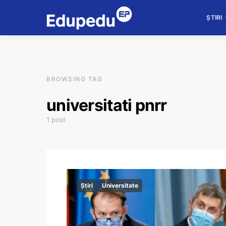
ȘTIRI
BROWSING TAG
universitati pnrr
1 post
Știri
Universitate