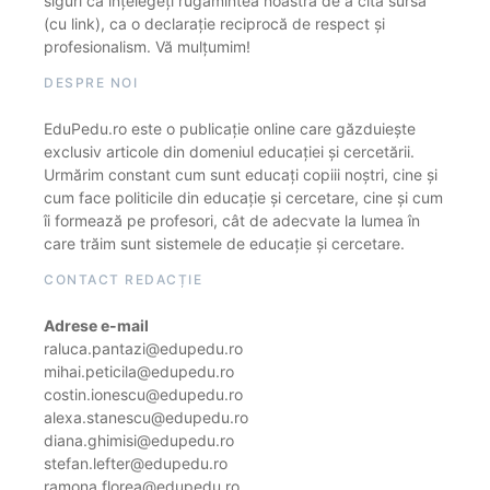
siguri că înțelegeți rugămintea noastră de a cita sursa
(cu link), ca o declarație reciprocă de respect și
profesionalism. Vă mulțumim!
DESPRE NOI
EduPedu.ro este o publicație online care găzduiește
exclusiv articole din domeniul educației și cercetării.
Urmărim constant cum sunt educați copiii noștri, cine și
cum face politicile din educație și cercetare, cine și cum
îi formează pe profesori, cât de adecvate la lumea în
care trăim sunt sistemele de educație și cercetare.
CONTACT REDACȚIE
Adrese e-mail
raluca.pantazi@edupedu.ro
mihai.peticila@edupedu.ro
costin.ionescu@edupedu.ro
alexa.stanescu@edupedu.ro
diana.ghimisi@edupedu.ro
stefan.lefter@edupedu.ro
ramona.florea@edupedu.ro