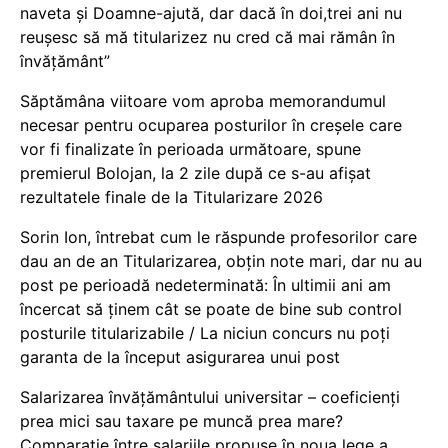
naveta și Doamne-ajută, dar dacă în doi,trei ani nu
reușesc să mă titularizez nu cred că mai rămân în
învățământ”
Săptămâna viitoare vom aproba memorandumul
necesar pentru ocuparea posturilor în creșele care
vor fi finalizate în perioada următoare, spune
premierul Bolojan, la 2 zile după ce s-au afișat
rezultatele finale de la Titularizare 2026
Sorin Ion, întrebat cum le răspunde profesorilor care
dau an de an Titularizarea, obțin note mari, dar nu au
post pe perioadă nedeterminată: În ultimii ani am
încercat să ținem cât se poate de bine sub control
posturile titularizabile / La niciun concurs nu poți
garanta de la început asigurarea unui post
Salarizarea învățământului universitar – coeficienți
prea mici sau taxare pe muncă prea mare?
Comparație între salariile propuse în noua lege a