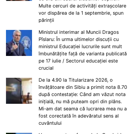
Multe cercuri de activități extrașcolare
vor dispărea de la 1 septembrie, spun
părinții
Ministrul interimar al Muncii Dragos
Pîslaru: În urma ultimelor discuții cu
ministrul Educației lucrurile sunt mult
îmbunătățite față de varianta publicată
pe 17 iulie / Sectorul educației este
crucial
De la 4.90 la Titularizare 2026, o
învățătoare din Sibiu a primit nota 8.70
după contestație: Când am văzut nota
inițială, nu mă puteam opri din plâns.
Mi-am dat seama că lucrarea mea nu a
fost corectată în adevăratul sens al
cuvântului