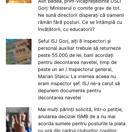
Alin Badea, prim-vicepreședinte USLI
Gorj: Ministerul o comite grav de tot.
Ne sună directorii disperați că oamenii
rămân fără posturi. Ce se întâmplă cu
învățătorii, cu educatorii?
Șeful ISJ Gorj, alți 8 inspectori și
personal auxiliar trebuie să returneze
peste 55.000 de lei, bani acordați
pentru decontarea navetei, timp de
peste un an / Inspectorul general,
Marian Staicu: La vremea aceea nu
eram inspector șef. ISJ ne-a cerut să
depunem documente pentru
decontarea navetei
Mai mulți părinți solicită, într-o petiție,
anularea deciziei ISMB de a nu mai
acorda sumele pentru posturile la plata
cu ora din cadrul cluburilor copiilor: