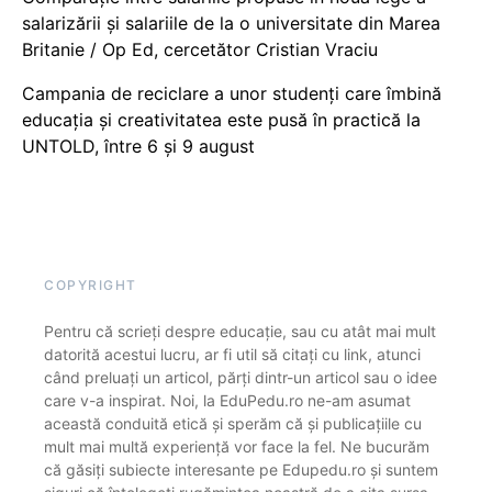
salarizării și salariile de la o universitate din Marea
Britanie / Op Ed, cercetător Cristian Vraciu
Campania de reciclare a unor studenți care îmbină
educația și creativitatea este pusă în practică la
UNTOLD, între 6 și 9 august
COPYRIGHT
Pentru că scrieți despre educație, sau cu atât mai mult
datorită acestui lucru, ar fi util să citați cu link, atunci
când preluați un articol, părți dintr-un articol sau o idee
care v-a inspirat. Noi, la EduPedu.ro ne-am asumat
această conduită etică și sperăm că și publicațiile cu
mult mai multă experiență vor face la fel. Ne bucurăm
că găsiți subiecte interesante pe Edupedu.ro și suntem