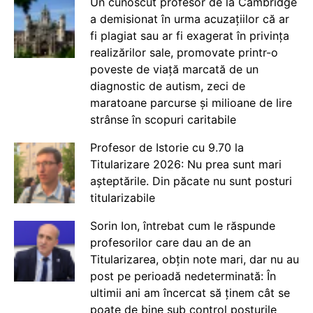
Un cunoscut profesor de la Cambridge
a demisionat în urma acuzațiilor că ar
fi plagiat sau ar fi exagerat în privința
realizărilor sale, promovate printr-o
poveste de viață marcată de un
diagnostic de autism, zeci de
maratoane parcurse și milioane de lire
strânse în scopuri caritabile
Profesor de Istorie cu 9.70 la
Titularizare 2026: Nu prea sunt mari
așteptările. Din păcate nu sunt posturi
titularizabile
Sorin Ion, întrebat cum le răspunde
profesorilor care dau an de an
Titularizarea, obțin note mari, dar nu au
post pe perioadă nedeterminată: În
ultimii ani am încercat să ținem cât se
poate de bine sub control posturile