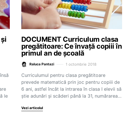
 și
DOCUMENT Curriculum clasa
pregătitoare: Ce învață copiii în
primul an de școală
1 octombrie 2018
Raluca Pantazi
 însă
Curriculumul pentru clasa pregătitoare
prevede matematică prin joc pentru copiii de
are
6 ani, astfel încât la intrarea în clasa I elevii să
ă le
știe adunări și scăderi până la 31, numărarea…
Vezi articolul