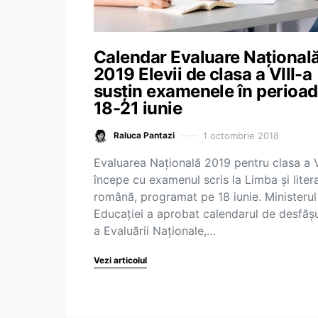
Calendar Evaluare Național
2019 Elevii de clasa a VIII-a
susțin examenele în perioa
18-21 iunie
1 octombrie 2018
Raluca Pantazi
Evaluarea Națională 2019 pentru clasa a V
începe cu examenul scris la Limba şi liter
română, programat pe 18 iunie. Ministerul
Educației a aprobat calendarul de desfăş
a Evaluării Naţionale,…
Vezi articolul