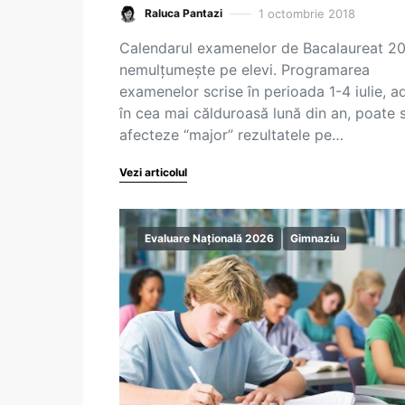
1 octombrie 2018
Raluca Pantazi
Calendarul examenelor de Bacalaureat 201
nemulțumește pe elevi. Programarea
examenelor scrise în perioada 1-4 iulie, a
în cea mai călduroasă lună din an, poate 
afecteze “major” rezultatele pe…
Vezi articolul
Evaluare Națională 2026
Gimnaziu