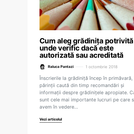
Cum aleg grădinița potrivită
unde verific dacă este
autorizată sau acreditată
1 octombrie 2018
Raluca Pantazi
Înscrierile la grădiniță încep în primăvară,
părinții caută din timp recomandări și
informații despre grădinițele apropiate. C
sunt cele mai importante lucruri pe care s
avem în vedere…
Vezi articolul