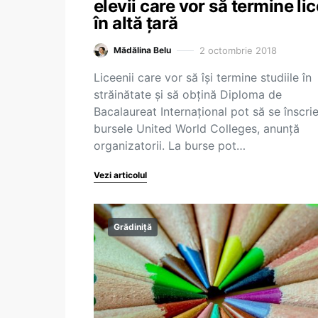
elevii care vor să termine lic
în altă țară
2 octombrie 2018
Mădălina Belu
Liceenii care vor să își termine studiile în
străinătate și să obțină Diploma de
Bacalaureat Internațional pot să se înscrie
bursele United World Colleges, anunță
organizatorii. La burse pot…
Vezi articolul
Grădiniță