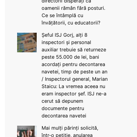
directorii disperați că
oamenii rămân fără posturi.
Ce se întâmplă cu
învățătorii, cu educatorii?
Șeful ISJ Gorj, alți 8
inspectori și personal
auxiliar trebuie să returneze
peste 55.000 de lei, bani
acordați pentru decontarea
navetei, timp de peste un an
/ Inspectorul general, Marian
Staicu: La vremea aceea nu
eram inspector șef. ISJ ne-a
cerut să depunem
documente pentru
decontarea navetei
Mai mulți părinți solicită,
într-o petiție, anularea