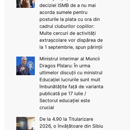
deciziei ISMB de a nu mai
acorda sumele pentru
posturile la plata cu ora din
cadrul cluburilor copiilor:
Multe cercuri de activități
extrașcolare vor dispărea de
la 1 septembrie, spun părinții
Ministrul interimar al Muncii
Dragos Pîslaru: În urma
ultimelor discuții cu ministrul
Educației lucrurile sunt mult
îmbunătățite față de varianta
publicată pe 17 iulie /
Sectorul educației este
crucial
De la 4.90 la Titularizare
2026, o învățătoare din Sibiu