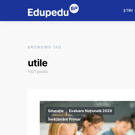
ȘTIRI
BROWSING TAG
utile
1521 posts
Educație
Evaluare Națională 2026
Învățământ Primar