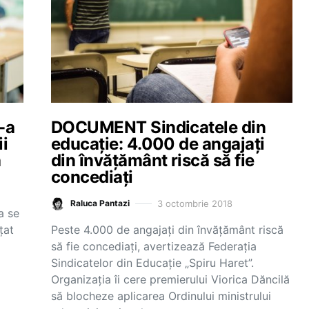
-a
DOCUMENT Sindicatele din
ii
educație: 4.000 de angajați
ă
din învățământ riscă să fie
concediați
3 octombrie 2018
Raluca Pantazi
a se
țat
Peste 4.000 de angajați din învățământ riscă
a
să fie concediați, avertizează Federația
Sindicatelor din Educație „Spiru Haret”.
Organizația îi cere premierului Viorica Dăncilă
să blocheze aplicarea Ordinului ministrului