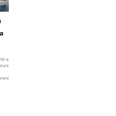
ă
da
III-a
atura
urare