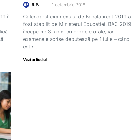
1 octombrie 2018
R.P.
9 îi
Calendarul examenului de Bacalaureat 2019 a
fost stabilit de Ministerul Educației. BAC 2019
dică
începe pe 3 iunie, cu probele orale, iar
să
examenele scrise debutează pe 1 iulie – când
este…
Vezi articolul