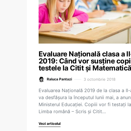
Evaluare Națională clasa a II
2019: Când vor susține copi
testele la Citit și Matematic
3 octombrie 2018
Raluca Pantazi
Evaluarea Națională 2019 de la clasa a II-
va desfășura la începutul lunii mai, a anun
Ministerul Educației. Copiii vor fi testați l
Limba română – Scris și Citit…
Vezi articolul