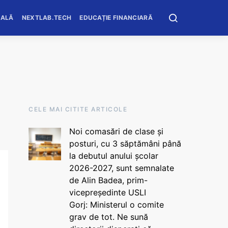
OALĂ
NEXTLAB.TECH
EDUCAȚIE FINANCIARĂ
CELE MAI CITITE ARTICOLE
Noi comasări de clase și
posturi, cu 3 săptămâni până
la debutul anului școlar
2026-2027, sunt semnalate
de Alin Badea, prim-
vicepreședinte USLI
Gorj: Ministerul o comite
grav de tot. Ne sună