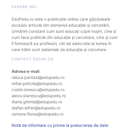
DESPRE NOI
EduPedu.ro este o publicație online care găzduiește
exclusiv articole din domeniul educației și cercetării.
Urmărim constant cum sunt educați copiii noștri, cine și
cum face politicile din educație și cercetare, cine și cum
îi formează pe profesori, cât de adecvate la lumea în
care trăim sunt sistemele de educație și cercetare.
CONTACT REDACȚIE
Adrese e-mail
raluca.pantazi@edupedu.ro
mihai.peticila@edupedu.ro
costin.ionescu@edupedu.ro
alexa.stanescu@edupedu.ro
diana.ghimisi@edupedu.ro
stefan.lefter@edupedu.ro
ramona.florea@edupedu.ro
Notă de informare cu privire la prelucrarea de date