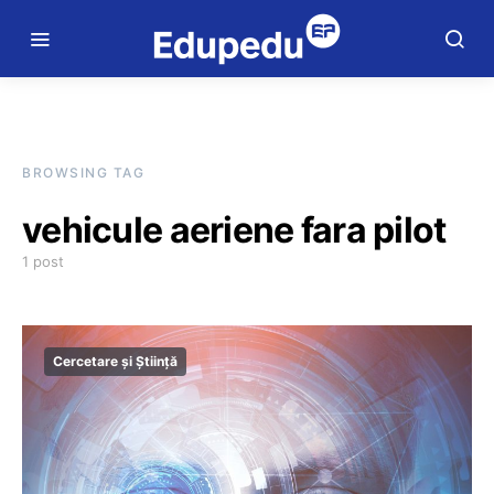
BROWSING TAG
vehicule aeriene fara pilot
1 post
Cercetare și Știință