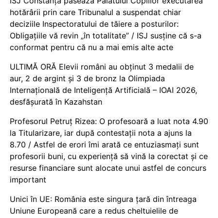
ISJ Constanța pasează Palatului Copiilor executarea
hotărârii prin care Tribunalul a suspendat chiar
deciziile Inspectoratului de tăiere a posturilor:
Obligațiile vă revin „în totalitate” / ISJ susține că s-a
conformat pentru că nu a mai emis alte acte
ULTIMĂ ORĂ Elevii români au obținut 3 medalii de
aur, 2 de argint și 3 de bronz la Olimpiada
Internațională de Inteligență Artificială – IOAI 2026,
desfășurată în Kazahstan
Profesorul Petruț Rizea: O profesoară a luat nota 4.90
la Titularizare, iar după contestații nota a ajuns la
8.70 / Astfel de erori îmi arată ce entuziasmați sunt
profesorii buni, cu experiență să vină la corectat și ce
resurse financiare sunt alocate unui astfel de concurs
important
Unici în UE: România este singura țară din întreaga
Uniune Europeană care a redus cheltuielile de