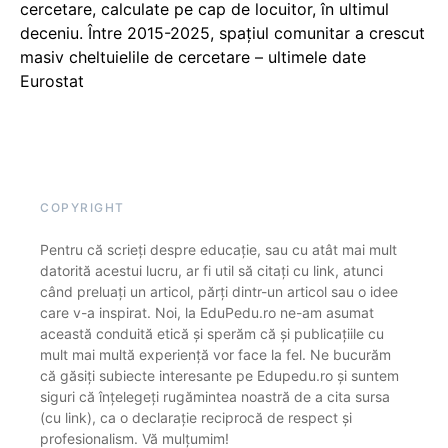
cercetare, calculate pe cap de locuitor, în ultimul
deceniu. Între 2015-2025, spațiul comunitar a crescut
masiv cheltuielile de cercetare – ultimele date
Eurostat
COPYRIGHT
Pentru că scrieți despre educație, sau cu atât mai mult
datorită acestui lucru, ar fi util să citați cu link, atunci
când preluați un articol, părți dintr-un articol sau o idee
care v-a inspirat. Noi, la EduPedu.ro ne-am asumat
această conduită etică și sperăm că și publicațiile cu
mult mai multă experiență vor face la fel. Ne bucurăm
că găsiți subiecte interesante pe Edupedu.ro și suntem
siguri că înțelegeți rugămintea noastră de a cita sursa
(cu link), ca o declarație reciprocă de respect și
profesionalism. Vă mulțumim!