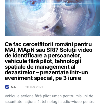
Ce fac cercetătorii români pentru
MAI, MApN sau SRI? Soluții video
de identificare a persoanelor,
vehicule fără pilot, tehnologii
spațiale de management al
dezastrelor – prezentate într-un
eveniment special, pe 3 iunie
20 mai 2021
C.I.
Vehicule aeriene fără pilot uman pentru misiuni de
securitate națională, tehnologii audio-video pentru