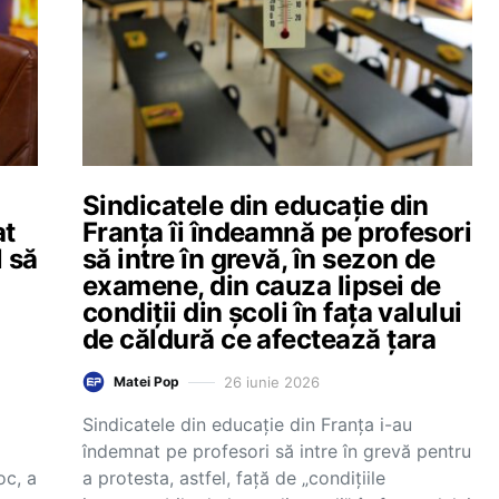
Sindicatele din educație din
at
Franța îi îndeamnă pe profesori
l să
să intre în grevă, în sezon de
examene, din cauza lipsei de
condiții din școli în fața valului
de căldură ce afectează țara
26 iunie 2026
Matei Pop
Sindicatele din educație din Franța i-au
îndemnat pe profesori să intre în grevă pentru
oc, a
a protesta, astfel, față de „condițiile