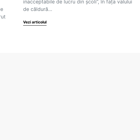
inacceptabile de lucru din școli”, în fața valului
de
de căldură…
rut
Vezi articolul