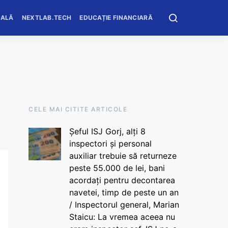
OALĂ
NEXTLAB.TECH
EDUCAȚIE FINANCIARĂ
CELE MAI CITITE ARTICOLE
Șeful ISJ Gorj, alți 8
inspectori și personal
auxiliar trebuie să returneze
peste 55.000 de lei, bani
acordați pentru decontarea
navetei, timp de peste un an
/ Inspectorul general, Marian
Staicu: La vremea aceea nu