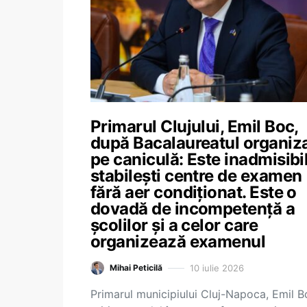
Primarul Clujului, Emil Boc,
după Bacalaureatul organiz
pe caniculă: Este inadmisibi
stabilești centre de examen
fără aer condiționat. Este o
dovadă de incompetență a
școlilor și a celor care
organizează examenul
10 iulie 2026
Mihai Peticilă
Primarul municipiului Cluj-Napoca, Emil B