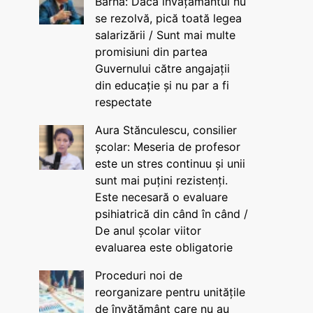
Barna: Dacă învățământul nu
se rezolvă, pică toată legea
salarizării / Sunt mai multe
promisiuni din partea
Guvernului către angajații
din educație și nu par a fi
respectate
Aura Stănculescu, consilier
școlar: Meseria de profesor
este un stres continuu și unii
sunt mai puțini rezistenți.
Este necesară o evaluare
psihiatrică din când în când /
De anul școlar viitor
evaluarea este obligatorie
Proceduri noi de
reorganizare pentru unitățile
de învățământ care nu au