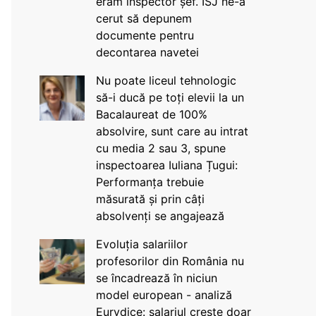
eram inspector șef. ISJ ne-a
cerut să depunem
documente pentru
decontarea navetei
Nu poate liceul tehnologic
să-i ducă pe toți elevii la un
Bacalaureat de 100%
absolvire, sunt care au intrat
cu media 2 sau 3, spune
inspectoarea Iuliana Țugui:
Performanța trebuie
măsurată și prin câți
absolvenți se angajează
Evoluția salariilor
profesorilor din România nu
se încadrează în niciun
model european - analiză
Eurydice: salariul crește doar