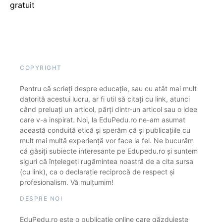
gratuit
COPYRIGHT
Pentru că scrieți despre educație, sau cu atât mai mult
datorită acestui lucru, ar fi util să citați cu link, atunci
când preluați un articol, părți dintr-un articol sau o idee
care v-a inspirat. Noi, la EduPedu.ro ne-am asumat
această conduită etică și sperăm că și publicațiile cu
mult mai multă experiență vor face la fel. Ne bucurăm
că găsiți subiecte interesante pe Edupedu.ro și suntem
siguri că înțelegeți rugămintea noastră de a cita sursa
(cu link), ca o declarație reciprocă de respect și
profesionalism. Vă mulțumim!
DESPRE NOI
EduPedu.ro este o publicație online care găzduiește