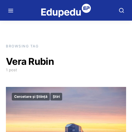
BROWSING TAG
Vera Rubin
1 post
Cercetare și Știință
Știri