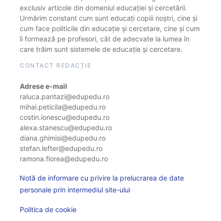
exclusiv articole din domeniul educației și cercetării.
Urmărim constant cum sunt educați copiii noștri, cine și
cum face politicile din educație și cercetare, cine și cum
îi formează pe profesori, cât de adecvate la lumea în
care trăim sunt sistemele de educație și cercetare.
CONTACT REDACȚIE
Adrese e-mail
raluca.pantazi@edupedu.ro
mihai.peticila@edupedu.ro
costin.ionescu@edupedu.ro
alexa.stanescu@edupedu.ro
diana.ghimisi@edupedu.ro
stefan.lefter@edupedu.ro
ramona.florea@edupedu.ro
Notă de informare cu privire la prelucrarea de date
personale prin intermediul site-ului
Politica de cookie