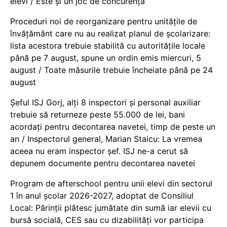
elevi / Este și un joc de concurență
Proceduri noi de reorganizare pentru unitățile de
învățământ care nu au realizat planul de școlarizare:
lista acestora trebuie stabilită cu autoritățile locale
până pe 7 august, spune un ordin emis miercuri, 5
august / Toate măsurile trebuie încheiate până pe 24
august
Șeful ISJ Gorj, alți 8 inspectori și personal auxiliar
trebuie să returneze peste 55.000 de lei, bani
acordați pentru decontarea navetei, timp de peste un
an / Inspectorul general, Marian Staicu: La vremea
aceea nu eram inspector șef. ISJ ne-a cerut să
depunem documente pentru decontarea navetei
Program de afterschool pentru unii elevi din sectorul
1 în anul școlar 2026-2027, adoptat de Consiliul
Local: Părinții plătesc jumătate din sumă iar elevii cu
bursă socială, CES sau cu dizabilităţi vor participa