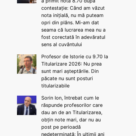
a primit nota 8.70 după
contestație: Când am văzut
nota inițială, nu mă puteam
opri din plâns. Mi-am dat
seama că lucrarea mea nu a
fost corectată în adevăratul
sens al cuvântului
Profesor de Istorie cu 9.70 la
Titularizare 2026: Nu prea
sunt mari așteptările. Din
păcate nu sunt posturi
titularizabile
Sorin Ion, întrebat cum le
răspunde profesorilor care
dau an de an Titularizarea,
obțin note mari, dar nu au
post pe perioadă
nedeterminată: În ultimii ani