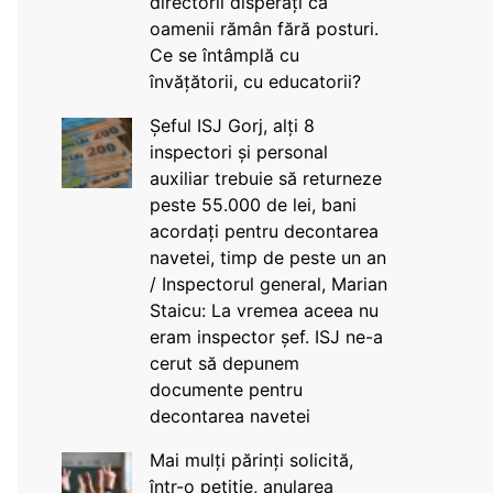
directorii disperați că
oamenii rămân fără posturi.
Ce se întâmplă cu
învățătorii, cu educatorii?
Șeful ISJ Gorj, alți 8
inspectori și personal
auxiliar trebuie să returneze
peste 55.000 de lei, bani
acordați pentru decontarea
navetei, timp de peste un an
/ Inspectorul general, Marian
Staicu: La vremea aceea nu
eram inspector șef. ISJ ne-a
cerut să depunem
documente pentru
decontarea navetei
Mai mulți părinți solicită,
într-o petiție, anularea