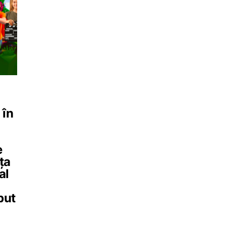
 în
e
ța
al
put