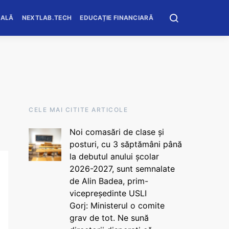
OALĂ
NEXTLAB.TECH
EDUCAȚIE FINANCIARĂ
CELE MAI CITITE ARTICOLE
Noi comasări de clase și
posturi, cu 3 săptămâni până
la debutul anului școlar
2026-2027, sunt semnalate
de Alin Badea, prim-
vicepreședinte USLI
Gorj: Ministerul o comite
grav de tot. Ne sună