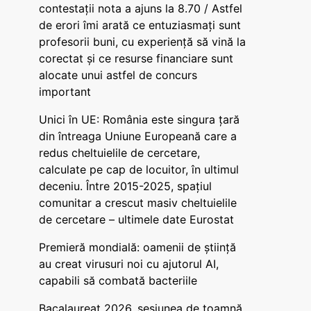
contestații nota a ajuns la 8.70 / Astfel
de erori îmi arată ce entuziasmați sunt
profesorii buni, cu experiență să vină la
corectat și ce resurse financiare sunt
alocate unui astfel de concurs
important
Unici în UE: România este singura țară
din întreaga Uniune Europeană care a
redus cheltuielile de cercetare,
calculate pe cap de locuitor, în ultimul
deceniu. Între 2015-2025, spațiul
comunitar a crescut masiv cheltuielile
de cercetare – ultimele date Eurostat
Premieră mondială: oamenii de știință
au creat virusuri noi cu ajutorul AI,
capabili să combată bacteriile
Bacalaureat 2026, sesiunea de toamnă.