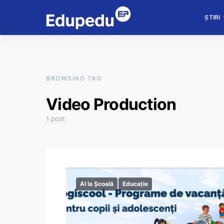
ȘTIRI
BROWSING TAG
Video Production
1 post
AI la Școală
Educație