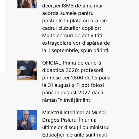
deciziei ISMB de a nu mai
acorda sumele pentru
posturile la plata cu ora din
cadrul cluburilor copiilor:
Multe cercuri de activități
extrașcolare vor dispărea de
la 1 septembrie, spun părinții
OFICIAL Prima de carieră
didactică 2026: profesorii
primesc cei 1.500 de lei până
la 31 august și îi pot folosi
până în august 2027 dacă
rămân în învățământ
Ministrul interimar al Muncii
Dragos Pîslaru: În urma
ultimelor discuții cu ministrul
Educației lucrurile sunt mult