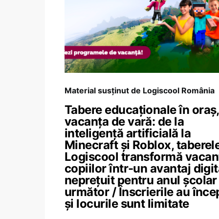
Material susținut de Logiscool România
Tabere educaționale în oraș,
vacanța de vară: de la
inteligență artificială la
Minecraft și Roblox, taberel
Logiscool transformă vacan
copiilor într-un avantaj digit
neprețuit pentru anul școlar
următor / Înscrierile au înce
și locurile sunt limitate