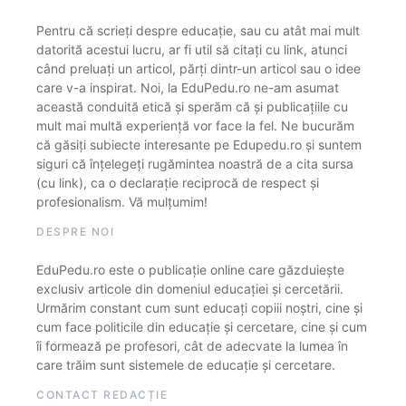
Pentru că scrieți despre educație, sau cu atât mai mult
datorită acestui lucru, ar fi util să citați cu link, atunci
când preluați un articol, părți dintr-un articol sau o idee
care v-a inspirat. Noi, la EduPedu.ro ne-am asumat
această conduită etică și sperăm că și publicațiile cu
mult mai multă experiență vor face la fel. Ne bucurăm
că găsiți subiecte interesante pe Edupedu.ro și suntem
siguri că înțelegeți rugămintea noastră de a cita sursa
(cu link), ca o declarație reciprocă de respect și
profesionalism. Vă mulțumim!
DESPRE NOI
EduPedu.ro este o publicație online care găzduiește
exclusiv articole din domeniul educației și cercetării.
Urmărim constant cum sunt educați copiii noștri, cine și
cum face politicile din educație și cercetare, cine și cum
îi formează pe profesori, cât de adecvate la lumea în
care trăim sunt sistemele de educație și cercetare.
CONTACT REDACȚIE