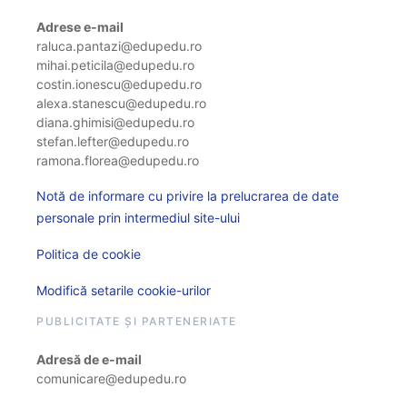
Adrese e-mail
raluca.pantazi@edupedu.ro
mihai.peticila@edupedu.ro
costin.ionescu@edupedu.ro
alexa.stanescu@edupedu.ro
diana.ghimisi@edupedu.ro
stefan.lefter@edupedu.ro
ramona.florea@edupedu.ro
Notă de informare cu privire la prelucrarea de date
personale prin intermediul site-ului
Politica de cookie
Modifică setarile cookie-urilor
PUBLICITATE ȘI PARTENERIATE
Adresă de e-mail
comunicare@edupedu.ro