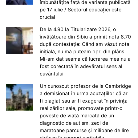
îmbunătățite față de varianta publicată
pe 17 iulie / Sectorul educației este
crucial
De la 4.90 la Titularizare 2026, o
învățătoare din Sibiu a primit nota 8.70
după contestație: Când am văzut nota
inițială, nu mă puteam opri din plâns.
Mi-am dat seama că lucrarea mea nu a
fost corectată în adevăratul sens al
cuvântului
Un cunoscut profesor de la Cambridge
a demisionat în urma acuzațiilor că ar
fi plagiat sau ar fi exagerat în privința
realizărilor sale, promovate printr-o
poveste de viață marcată de un
diagnostic de autism, zeci de
maratoane parcurse și milioane de lire
strânse în scopuri caritabile