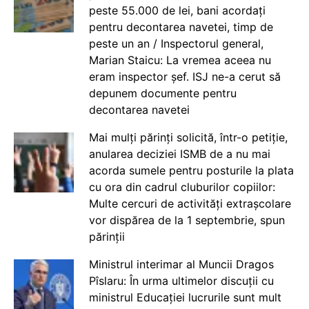
peste 55.000 de lei, bani acordați
pentru decontarea navetei, timp de
peste un an / Inspectorul general,
Marian Staicu: La vremea aceea nu
eram inspector șef. ISJ ne-a cerut să
depunem documente pentru
decontarea navetei
Mai mulți părinți solicită, într-o petiție,
anularea deciziei ISMB de a nu mai
acorda sumele pentru posturile la plata
cu ora din cadrul cluburilor copiilor:
Multe cercuri de activități extrașcolare
vor dispărea de la 1 septembrie, spun
părinții
Ministrul interimar al Muncii Dragos
Pîslaru: În urma ultimelor discuții cu
ministrul Educației lucrurile sunt mult