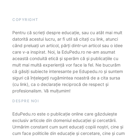
COPYRIGHT
Pentru că scrieți despre educație, sau cu atât mai mult
datorită acestui lucru, ar fi util să citați cu link, atunci
când preluați un articol, părți dintr-un articol sau o idee
care v-a inspirat. Noi, la EduPedu.ro ne-am asumat
această conduită etică și sperăm că și publicațiile cu
mult mai multă experiență vor face la fel. Ne bucurăm
că găsiți subiecte interesante pe Edupedu.ro și suntem
siguri că înțelegeți rugămintea noastră de a cita sursa
(cu link), ca o declarație reciprocă de respect și
profesionalism. Vă mulțumim!
DESPRE NOI
EduPedu.ro este o publicație online care găzduiește
exclusiv articole din domeniul educației și cercetării.
Urmărim constant cum sunt educați copiii noștri, cine și
cum face politicile din educație și cercetare, cine și cum