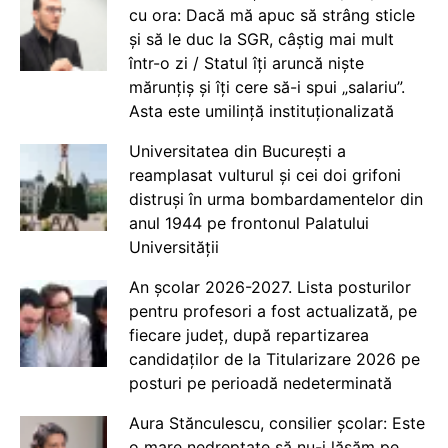
cu ora: Dacă mă apuc să strâng sticle
și să le duc la SGR, câștig mai mult
într-o zi / Statul îți aruncă niște
mărunțiș și îți cere să-i spui „salariu”.
Asta este umilință instituționalizată
Universitatea din București a
reamplasat vulturul și cei doi grifoni
distruși în urma bombardamentelor din
anul 1944 pe frontonul Palatului
Universității
An școlar 2026-2027. Lista posturilor
pentru profesori a fost actualizată, pe
fiecare județ, după repartizarea
candidaților de la Titularizare 2026 pe
posturi pe perioadă nedeterminată
Aura Stănculescu, consilier școlar: Este
o mare nedreptate să nu-i lăsăm pe