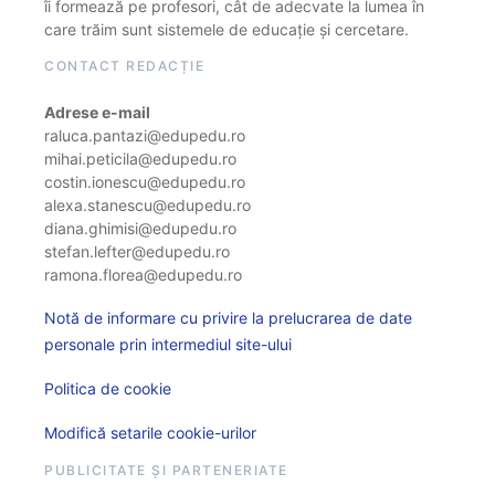
îi formează pe profesori, cât de adecvate la lumea în
care trăim sunt sistemele de educație și cercetare.
CONTACT REDACȚIE
Adrese e-mail
raluca.pantazi@edupedu.ro
mihai.peticila@edupedu.ro
costin.ionescu@edupedu.ro
alexa.stanescu@edupedu.ro
diana.ghimisi@edupedu.ro
stefan.lefter@edupedu.ro
ramona.florea@edupedu.ro
Notă de informare cu privire la prelucrarea de date
personale prin intermediul site-ului
Politica de cookie
Modifică setarile cookie-urilor
PUBLICITATE ȘI PARTENERIATE