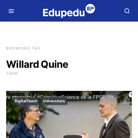
BROWSING TAG
Willard Quine
1 post
DigitalTeach
Universitate