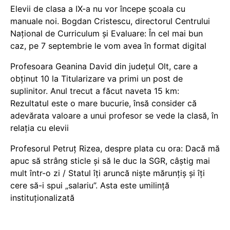
Elevii de clasa a IX-a nu vor începe școala cu
manuale noi. Bogdan Cristescu, directorul Centrului
Național de Curriculum și Evaluare: În cel mai bun
caz, pe 7 septembrie le vom avea în format digital
Profesoara Geanina David din județul Olt, care a
obținut 10 la Titularizare va primi un post de
suplinitor. Anul trecut a făcut naveta 15 km:
Rezultatul este o mare bucurie, însă consider că
adevărata valoare a unui profesor se vede la clasă, în
relația cu elevii
Profesorul Petruț Rizea, despre plata cu ora: Dacă mă
apuc să strâng sticle și să le duc la SGR, câștig mai
mult într-o zi / Statul îți aruncă niște mărunțiș și îți
cere să-i spui „salariu”. Asta este umilință
instituționalizată