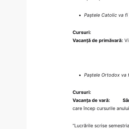
Paștele Catolic va fi
Cursuri:
Luni, 12 apr
Vacanță de primăvară:
Vi
Paștele Ortodox va f
Cursuri:
Luni, 10 mai
Vacanţa de vară: Sâmb
care încep cursurile anul
“Lucrările scrise semestr