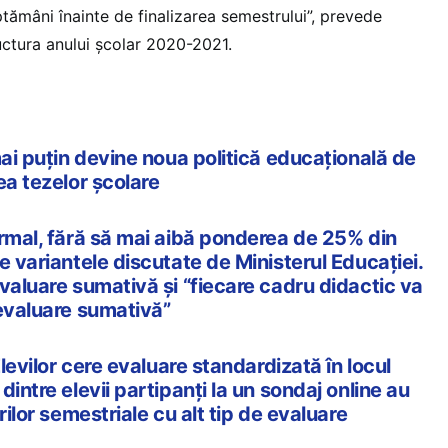
ptămâni înainte de finalizarea semestrului”, prevede
uctura anului școlar 2020-2021.
mai puțin devine noua politică educațională de
ea tezelor școlare
ormal, fără să mai aibă ponderea de 25% din
e variantele discutate de Ministerul Educației.
valuare sumativă și “fiecare cadru didactic va
 evaluare sumativă”
Elevilor cere evaluare standardizată în locul
intre elevii partipanți la un sondaj online au
rilor semestriale cu alt tip de evaluare