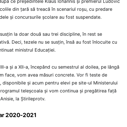
 după ce președintele Klaus Iohannis și premierul Ludovic
olile din țară să treacă în scenariul roșu, cu predare
adele și concursurile școlare au fost suspendate.
usțin la doar două sau trei discipline, în rest se
ivă. Deci, tezele nu se susțin, însă au fost înlocuite cu
tinuat ministrul Educației.
III-a și a XII-a, începând cu semestrul al doilea, pe lângă
vom face, vom avea măsuri concrete. Vor fi teste de
disponibile și acum pentru elevi pe site-ul Ministerului
rogramul teleșcoala și vom continua și pregătirea față
nisie, la Știrileprotv.
olar 2020-2021