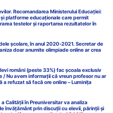
evilor. Recomandarea Ministerului Educației:
ii și platforme educaționale care permit
area testelor și raportarea rezultatelor în
ele școlare, în anul 2020-2021. Secretar de
ganiza doar anumite olimpiade online ar crea
levi români (peste 33%) fac școala exclusiv
e / Nu avem informații că vreun profesor nu ar
 că a refuzat să facă ore online – Luminița
 Calității în Preuniversitar va analiza
e învățământ prin discuții cu elevii, părinții și