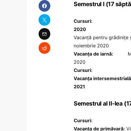
Semestrul I (17 săpt
Cursuri:
2020
Vacanță pentru grădinițe ș
noiembrie 2020
Vacanța de iarnă:
Miercu
2020
Cursuri:
Luni, 11 ianu
Vacanţa intersemestrială
2021
Semestrul al II-lea (
Cursuri:
Vacanţa de primăvară:
Vi