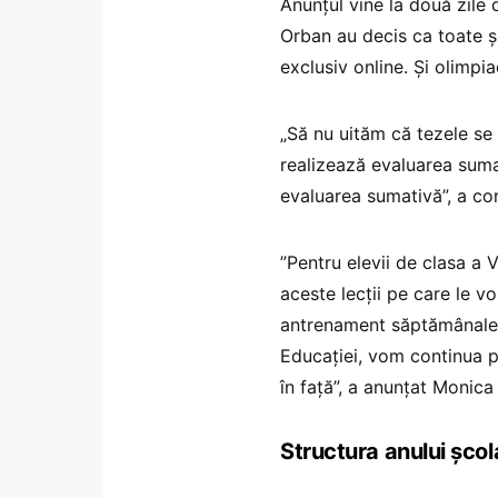
Anunțul vine la două zile
Orban au decis ca toate șc
exclusiv online. Și olimpi
„Să nu uităm că tezele se s
realizează evaluarea sumat
evaluarea sumativă”, a con
”Pentru elevii de clasa a V
aceste lecții pe care le 
antrenament săptămânale, 
Educației, vom continua p
în față”, a anunțat Monica A
Structura anului șc