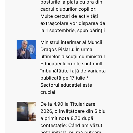
posturile la plata cu ora din
cadrul cluburilor copiilor:
Multe cercuri de activități
extrașcolare vor dispărea de
la 1 septembrie, spun părinții
Ministrul interimar al Muncii
Dragos Pîslaru: În urma
ultimelor discuții cu ministrul
Educației lucrurile sunt mult
îmbunătățite față de varianta
publicată pe 17 iulie /
Sectorul educației este
crucial
De la 4.90 la Titularizare
2026, o învățătoare din Sibiu
a primit nota 8.70 după
contestație: Când am văzut
nota inițială, nu mă puteam