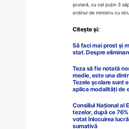
școlară, cu cel puțin 3 să
ordinul de ministru cu str
Citește și:
Să faci mai prost și 
stat. Despre eliminar
Teza să fie notată n
medie, este una dintr
Tezele școlare sunt e
aplica modalități de
Consiliul Național al 
tezelor, după ce 76% d
votat înlocuirea lucră
sumativă