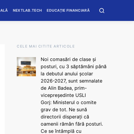
OALĂ
NEXTLAB.TECH
EDUCAȚIE FINANCIARĂ
CELE MAI CITITE ARTICOLE
Noi comasări de clase și
posturi, cu 3 săptămâni până
la debutul anului școlar
2026-2027, sunt semnalate
de Alin Badea, prim-
vicepreședinte USLI
Gorj: Ministerul o comite
grav de tot. Ne sună
directorii disperați că
oamenii rămân fără posturi.
Ce se întâmplă cu