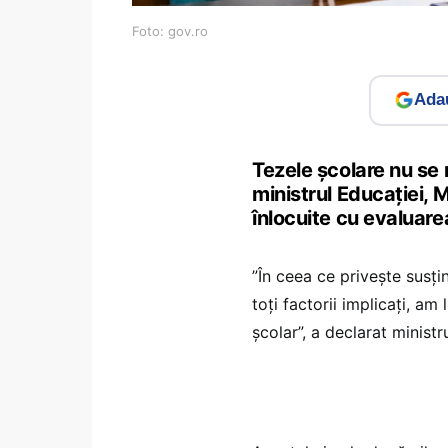
Foto: gov.ro
Adau
Tezele școlare nu se 
ministrul Educației, 
înlocuite cu evaluar
”În ceea ce privește susț
toți factorii implicați, a
școlar”, a declarat ministr