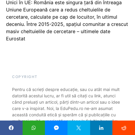
Unici în UE: România este singura țară din întreaga
Uniune Europeană care a redus cheltuielile de
cercetare, calculate pe cap de locuitor, în ultimul
deceniu. Între 2015-2025, spațiul comunitar a crescut
masiv cheltuielile de cercetare – ultimele date
Eurostat
COPYRIGHT
Pentru că scrieți despre educație, sau cu atât mai mult
datorită acestui lucru, ar fi util să citați cu link, atunci
când preluați un articol, părți dintr-un articol sau o idee
care v-a inspirat. Noi, la EduPedu.ro ne-am asumat
această conduită etică și sperăm că și publicațiile cu
mult mai multă experiență vor face la fel. Ne bucurăm
că găsiți subiecte interesante pe Edupedu.ro și suntem
siguri că înțelegeți rugămintea noastră de a cita sursa