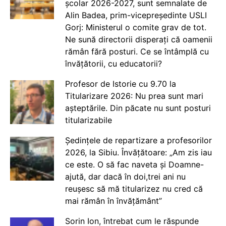
școlar 2026-2027, sunt semnalate de
Alin Badea, prim-vicepreședinte USLI
Gorj: Ministerul o comite grav de tot.
Ne sună directorii disperați că oamenii
rămân fără posturi. Ce se întâmplă cu
învățătorii, cu educatorii?
Profesor de Istorie cu 9.70 la
Titularizare 2026: Nu prea sunt mari
așteptările. Din păcate nu sunt posturi
titularizabile
Ședințele de repartizare a profesorilor
2026, la Sibiu. Învățătoare: „Am zis iau
ce este. O să fac naveta și Doamne-
ajută, dar dacă în doi,trei ani nu
reușesc să mă titularizez nu cred că
mai rămân în învățământ”
Sorin Ion, întrebat cum le răspunde