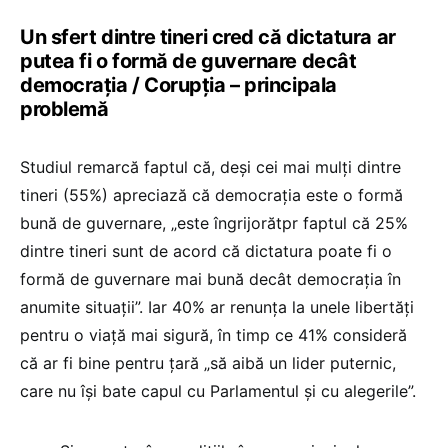
Un sfert dintre tineri cred că dictatura ar
putea fi o formă de guvernare decât
democrația / Corupția – principala
problemă
Studiul remarcă faptul că, deși cei mai mulți dintre
tineri (55%) apreciază că democrația este o formă
bună de guvernare, „este îngrijorătpr faptul că 25%
dintre tineri sunt de acord că dictatura poate fi o
formă de guvernare mai bună decât democrația în
anumite situații”. Iar 40% ar renunța la unele libertăți
pentru o viață mai sigură, în timp ce 41% consideră
că ar fi bine pentru țară „să aibă un lider puternic,
care nu își bate capul cu Parlamentul și cu alegerile”.