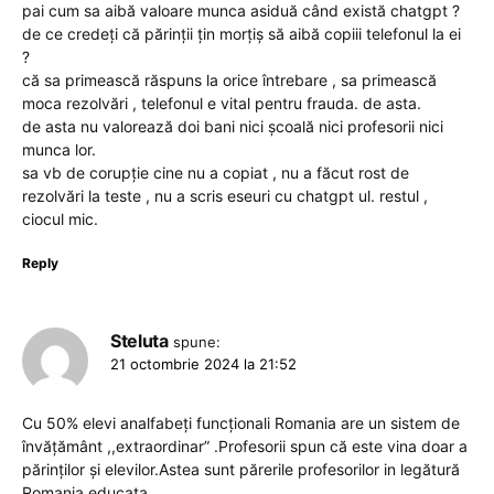
pai cum sa aibă valoare munca asiduă când există chatgpt ?
de ce credeți că părinții țin morțiș să aibă copiii telefonul la ei
?
că sa primească răspuns la orice întrebare , sa primească
moca rezolvări , telefonul e vital pentru frauda. de asta.
de asta nu valorează doi bani nici școală nici profesorii nici
munca lor.
sa vb de corupție cine nu a copiat , nu a făcut rost de
rezolvări la teste , nu a scris eseuri cu chatgpt ul. restul ,
ciocul mic.
Reply
Steluta
spune:
21 octombrie 2024 la 21:52
Cu 50% elevi analfabeți funcționali Romania are un sistem de
învățământ ,,extraordinar” .Profesorii spun că este vina doar a
părinților și elevilor.Astea sunt părerile profesorilor in legătură
Romania educata .