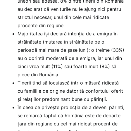
uneori sau adesea. 8% dintre tinerii din România
au declarat că veniturile nu le ajung nici pentru
strictul necesar, unul din cele mai ridicate
procente din regiune.
Majoritatea își declară intenția de a emigra în
străinătate (mutarea în străinătate pe o
perioadă mai mare de șase luni): o treime (33%)
au o dorință moderată de a emigra, iar unul din
cinci vrea mult (11%) sau foarte mult (8%) să
plece din România.
Tinerii tind să locuiască într-o măsură ridicată
cu familiile de origine datorită confortului oferit
și relațiilor predominant bune cu părinții.
În ceea ce privește proiecția de a deveni părinți,
se remarcă faptul că România este de departe
țara din regiune cu cel mai ridicat procent de